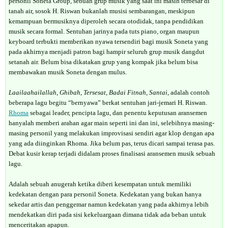
personil Soneta Group, sebuah grup musik yang saat ini masih terbesar di
tanah air, sosok H. Riswan bukanlah musisi sembarangan, meskipun
kemampuan bermusiknya diperoleh secara otodidak, tanpa pendidikan
musik secara formal. Sentuhan jarinya pada tuts piano, organ maupun
keyboard terbukti memberikan nyawa tersendiri bagi musik Soneta yang
pada akhirnya menjadi patron bagi hampir seluruh grup musik dangdut
setanah air. Belum bisa dikatakan grup yang kompak jika belum bisa
membawakan musik Soneta dengan mulus.
Laailaahailallah
,
Ghibah
,
Tersesat
,
Badai Fitnah
,
Santai
, adalah contoh
beberapa lagu begitu “bernyawa” berkat sentuhan jari-jemari H. Riswan.
Rhoma
sebagai leader, pencipta lagu, dan penentu keputusan aransemen
hanyalah memberi arahan agar main seperti ini dan ini, selebihnya masing-
masing personil yang melakukan improvisasi sendiri agar klop dengan apa
yang ada diinginkan Rhoma. Jika belum pas, terus dicari sampai terasa pas.
Debat kusir kerap terjadi didalam proses finalisasi aransemen musik sebuah
lagu.
Adalah sebuah anugerah ketika diberi kesempatan untuk memiliki
kedekatan dengan para personil Soneta. Kedekatan yang bukan hanya
sekedar artis dan penggemar namun kedekatan yang pada akhirnya lebih
mendekatkan diri pada sisi kekeluargaan dimana tidak ada beban untuk
menceritakan apapun.