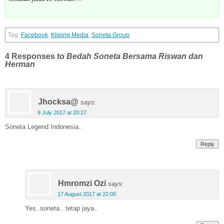
Facebook
,
Kliping Media
,
Soneta Group
4 Responses to
Bedah Soneta Bersama Riswan dan
Herman
Jhocksa@
says:
9 July 2017 at 20:27
Soneta Legend Indonesia..
Reply
Hmromzi Ozi
says:
17 August 2017 at 22:00
Yes..soneta.. tetap jaya..