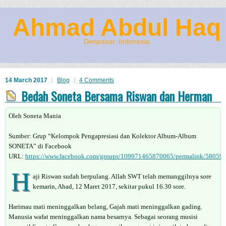
Ahmad Abdul Haq
Denpasar, Indonesia
14 March 2017
Blog
4 Comments
Bedah Soneta Bersama Riswan dan Herman
Oleh Soneta Mania
Sumber: Grup “Kelompok Pengapresiasi dan Kolektor Album-Album
SONETA” di Facebook
URL:
https://www.facebook.com/groups/109971465870065/permalink/58059
H
aji Riswan sudah berpulang. Allah SWT telah memanggilnya sore
kemarin, Ahad, 12 Maret 2017, sekitar pukul 16.30 sore.
Harimau mati meninggalkan belang, Gajah mati meninggalkan gading.
Manusia wafat meninggalkan nama besarnya. Sebagai seorang musisi