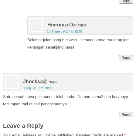
Reply
Hmromzi Ozi
says:
17 August 2017 at 22:01
Selamat jalan bang h riswan.. semoga karya mu tetap jadi
kenangan sepanjang masa
Reply
Jhocksa@
says:
9 July 2017 at 20:29
Satu persatu sesepuh soneta telah tiada.. Namun nama2 dan karyanya
tersimpan rapi di hati penggemarnya…
Reply
Leave a Reply
Your email address will not be published.
Required fields are marked
*