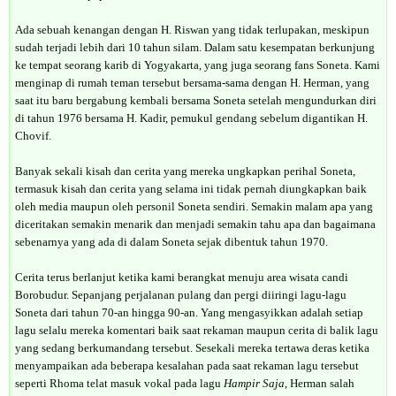
Ada sebuah kenangan dengan H. Riswan yang tidak terlupakan, meskipun
sudah terjadi lebih dari 10 tahun silam. Dalam satu kesempatan berkunjung
ke tempat seorang karib di Yogyakarta, yang juga seorang fans Soneta. Kami
menginap di rumah teman tersebut bersama-sama dengan H. Herman, yang
saat itu baru bergabung kembali bersama Soneta setelah mengundurkan diri
di tahun 1976 bersama H. Kadir, pemukul gendang sebelum digantikan H.
Chovif.
Banyak sekali kisah dan cerita yang mereka ungkapkan perihal Soneta,
termasuk kisah dan cerita yang selama ini tidak pernah diungkapkan baik
oleh media maupun oleh personil Soneta sendiri. Semakin malam apa yang
diceritakan semakin menarik dan menjadi semakin tahu apa dan bagaimana
sebenarnya yang ada di dalam Soneta sejak dibentuk tahun 1970.
Cerita terus berlanjut ketika kami berangkat menuju area wisata candi
Borobudur. Sepanjang perjalanan pulang dan pergi diiringi lagu-lagu
Soneta dari tahun 70-an hingga 90-an. Yang mengasyikkan adalah setiap
lagu selalu mereka komentari baik saat rekaman maupun cerita di balik lagu
yang sedang berkumandang tersebut. Sesekali mereka tertawa deras ketika
menyampaikan ada beberapa kesalahan pada saat rekaman lagu tersebut
seperti Rhoma telat masuk vokal pada lagu
Hampir Saja
, Herman salah