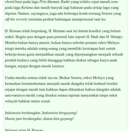
chord bass
pada lagu
Pria Idaman
, Kadir yang terlalu cepat masuk
tone
pada lagu
Kelana
dan masih banyak lagi bahasan pada setiap lagu yang
diputar. Namun, sayangnya, juga ada beberapa kisah tentang Soneta yang
off the record
, terutama perihal hubungan antarpersonal saat itu.
H. Riswan telah berpulang, H. Herman saat ini dalam kondisi yang belum
stabil. Begitu pun dengan para personil lain seperti H. Hadi dan H. Wempy.
Mereka bukan hanya musisi, bukan hanya sekedar pemain orkes Melayu
tetapi mereka adalah orang-orang yang memiliki ketetapan hati untuk
bekerja keras guna menjadikan musik yang diperjuangkan menjadi sebuah
produk budaya yang lebih dianggap bahkan diakui sebagai karya anak
bangsa, sejajar dengan musik lainnya.
Usaha mereka semua tidak sia-sia. Berkat Soneta, orkes Melayu yang
kemudian bertransformasi menjadi musik dangdut telah berhasil berdiri
sejajar dengan musik lain bahkan dapat dikatakan bahwa dangdut adalah
satu-satunya musik yang disukai semua lapisan masyarakat tanpa sekat
wilayah bahkan status sosial.
Indonesia berdangdut, Indonesia bergoyang!
Dunia pun berdangdut, dunia kita goyang!
Selamat jalan H. Riswan….