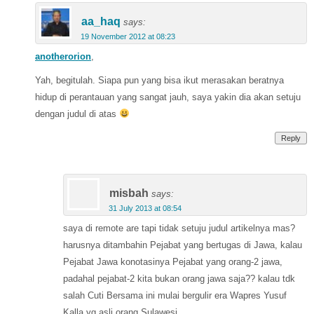
aa_haq
says:
19 November 2012 at 08:23
anotherorion
,
Yah, begitulah. Siapa pun yang bisa ikut merasakan beratnya
hidup di perantauan yang sangat jauh, saya yakin dia akan setuju
dengan judul di atas
Reply
misbah
says:
31 July 2013 at 08:54
saya di remote are tapi tidak setuju judul artikelnya mas?
harusnya ditambahin Pejabat yang bertugas di Jawa, kalau
Pejabat Jawa konotasinya Pejabat yang orang-2 jawa,
padahal pejabat-2 kita bukan orang jawa saja?? kalau tdk
salah Cuti Bersama ini mulai bergulir era Wapres Yusuf
Kalla yg asli orang Sulawesi.