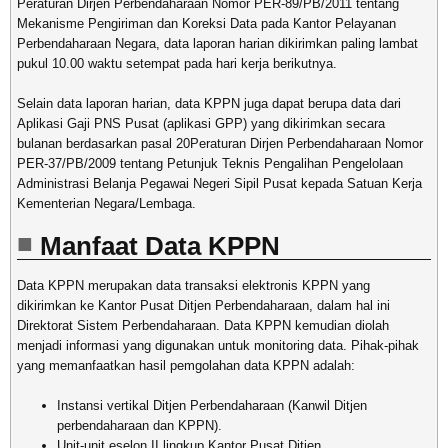
Peraturan Dirjen Perbendaharaan Nomor PER-89/PB/2011 tentang
Mekanisme Pengiriman dan Koreksi Data pada Kantor Pelayanan
Perbendaharaan Negara, data laporan harian dikirimkan paling lambat
pukul 10.00 waktu setempat pada hari kerja berikutnya.
Selain data laporan harian, data KPPN juga dapat berupa data dari
Aplikasi Gaji PNS Pusat (aplikasi GPP) yang dikirimkan secara
bulanan berdasarkan pasal 20Peraturan Dirjen Perbendaharaan Nomor
PER-37/PB/2009 tentang Petunjuk Teknis Pengalihan Pengelolaan
Administrasi Belanja Pegawai Negeri Sipil Pusat kepada Satuan Kerja
Kementerian Negara/Lembaga.
Manfaat Data KPPN
Data KPPN merupakan data transaksi elektronis KPPN yang
dikirimkan ke Kantor Pusat Ditjen Perbendaharaan, dalam hal ini
Direktorat Sistem Perbendaharaan. Data KPPN kemudian diolah
menjadi informasi yang digunakan untuk monitoring data. Pihak-pihak
yang memanfaatkan hasil pemgolahan data KPPN adalah:
Instansi vertikal Ditjen Perbendaharaan (Kanwil Ditjen
perbendaharaan dan KPPN).
Unit-unit eselon II lingkup Kantor Pusat Ditjen