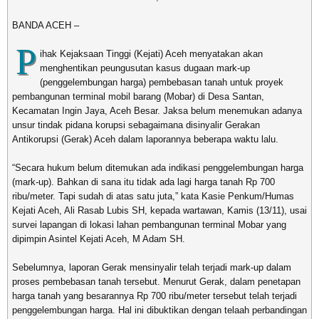
BANDA ACEH –
P
ihak Kejaksaan Tinggi (Kejati) Aceh menyatakan akan
menghentikan peungusutan kasus dugaan mark-up
(penggelembungan harga) pembebasan tanah untuk proyek
pembangunan terminal mobil barang (Mobar) di Desa Santan,
Kecamatan Ingin Jaya, Aceh Besar. Jaksa belum menemukan adanya
unsur tindak pidana korupsi sebagaimana disinyalir Gerakan
Antikorupsi (Gerak) Aceh dalam laporannya beberapa waktu lalu.
“Secara hukum belum ditemukan ada indikasi penggelembungan harga
(mark-up). Bahkan di sana itu tidak ada lagi harga tanah Rp 700
ribu/meter. Tapi sudah di atas satu juta,” kata Kasie Penkum/Humas
Kejati Aceh, Ali Rasab Lubis SH, kepada wartawan, Kamis (13/11), usai
survei lapangan di lokasi lahan pembangunan terminal Mobar yang
dipimpin Asintel Kejati Aceh, M Adam SH.
Sebelumnya, laporan Gerak mensinyalir telah terjadi mark-up dalam
proses pembebasan tanah tersebut. Menurut Gerak, dalam penetapan
harga tanah yang besarannya Rp 700 ribu/meter tersebut telah terjadi
penggelembungan harga. Hal ini dibuktikan dengan telaah perbandingan