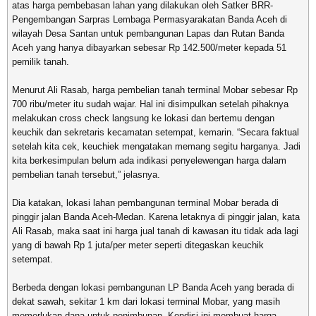
atas harga pembebasan lahan yang dilakukan oleh Satker BRR-
Pengembangan Sarpras Lembaga Permasyarakatan Banda Aceh di
wilayah Desa Santan untuk pembangunan Lapas dan Rutan Banda
Aceh yang hanya dibayarkan sebesar Rp 142.500/meter kepada 51
pemilik tanah.
Menurut Ali Rasab, harga pembelian tanah terminal Mobar sebesar Rp
700 ribu/meter itu sudah wajar. Hal ini disimpulkan setelah pihaknya
melakukan cross check langsung ke lokasi dan bertemu dengan
keuchik dan sekretaris kecamatan setempat, kemarin. “Secara faktual
setelah kita cek, keuchiek mengatakan memang segitu harganya. Jadi
kita berkesimpulan belum ada indikasi penyelewengan harga dalam
pembelian tanah tersebut,” jelasnya.
Dia katakan, lokasi lahan pembangunan terminal Mobar berada di
pinggir jalan Banda Aceh-Medan. Karena letaknya di pinggir jalan, kata
Ali Rasab, maka saat ini harga jual tanah di kawasan itu tidak ada lagi
yang di bawah Rp 1 juta/per meter seperti ditegaskan keuchik
setempat.
Berbeda dengan lokasi pembangunan LP Banda Aceh yang berada di
dekat sawah, sekitar 1 km dari lokasi terminal Mobar, yang masih
memerlukan dana untuk penimbunan. Kondisi ini membuat harga