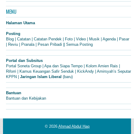
MENU
Halaman Utama
Posting
Blog
|
Catatan
|
Catatan Pendek
|
Foto
|
Video
|
Musik
|
Agenda
|
Pasar
|
Reviu
|
Pranala
|
Pesan Pribadi
||
Semua Posting
Portal dan Subsitus
Portal Soneta Group
|
Apa dan Siapa Tempo
|
Kolom Amien Rais
|
Riforri
|
Kamus Keuangan Safir Senduk
|
KickAndy
|
Amirsyah’s Seputar
KPPN
|
Jaringan Islam Liberal
(baru)
Bantuan
Bantuan dan Kebijakan
© 2026
Ahmad Abdul Haq