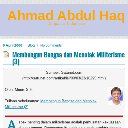
Ahmad Abdul Haq
Denpasar, Indonesia
6 April 2000
Blog
No comments
Membangun Bangsa dan Menolak Militerisme
(3)
Sumber: Satunet.com
(http://satunet.com/artikel/isi/00/03/23/10295.html)
Oleh: Munir, S.H.
Tulisan sebelumnya:
Membangun Bangsa dan Menolak
Militerisme (2)
A
spek penting dalam militerisme adalah pemusatan kekuasaan
di satu tangan. Pemusatan itu tidak saja pada struktur hirarkis