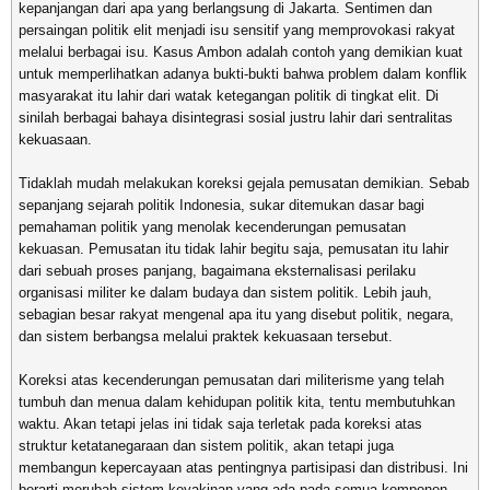
kepanjangan dari apa yang berlangsung di Jakarta. Sentimen dan
persaingan politik elit menjadi isu sensitif yang memprovokasi rakyat
melalui berbagai isu. Kasus Ambon adalah contoh yang demikian kuat
untuk memperlihatkan adanya bukti-bukti bahwa problem dalam konflik
masyarakat itu lahir dari watak ketegangan politik di tingkat elit. Di
sinilah berbagai bahaya disintegrasi sosial justru lahir dari sentralitas
kekuasaan.
Tidaklah mudah melakukan koreksi gejala pemusatan demikian. Sebab
sepanjang sejarah politik Indonesia, sukar ditemukan dasar bagi
pemahaman politik yang menolak kecenderungan pemusatan
kekuasan. Pemusatan itu tidak lahir begitu saja, pemusatan itu lahir
dari sebuah proses panjang, bagaimana eksternalisasi perilaku
organisasi militer ke dalam budaya dan sistem politik. Lebih jauh,
sebagian besar rakyat mengenal apa itu yang disebut politik, negara,
dan sistem berbangsa melalui praktek kekuasaan tersebut.
Koreksi atas kecenderungan pemusatan dari militerisme yang telah
tumbuh dan menua dalam kehidupan politik kita, tentu membutuhkan
waktu. Akan tetapi jelas ini tidak saja terletak pada koreksi atas
struktur ketatanegaraan dan sistem politik, akan tetapi juga
membangun kepercayaan atas pentingnya partisipasi dan distribusi. Ini
berarti merubah sistem keyakinan yang ada pada semua komponen