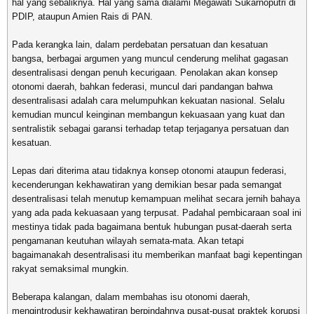
hal yang sebaliknya. Hal yang sama dialami Megawati Sukarnoputri di
PDIP, ataupun Amien Rais di PAN.
Pada kerangka lain, dalam perdebatan persatuan dan kesatuan
bangsa, berbagai argumen yang muncul cenderung melihat gagasan
desentralisasi dengan penuh kecurigaan. Penolakan akan konsep
otonomi daerah, bahkan federasi, muncul dari pandangan bahwa
desentralisasi adalah cara melumpuhkan kekuatan nasional. Selalu
kemudian muncul keinginan membangun kekuasaan yang kuat dan
sentralistik sebagai garansi terhadap tetap terjaganya persatuan dan
kesatuan.
Lepas dari diterima atau tidaknya konsep otonomi ataupun federasi,
kecenderungan kekhawatiran yang demikian besar pada semangat
desentralisasi telah menutup kemampuan melihat secara jernih bahaya
yang ada pada kekuasaan yang terpusat. Padahal pembicaraan soal ini
mestinya tidak pada bagaimana bentuk hubungan pusat-daerah serta
pengamanan keutuhan wilayah semata-mata. Akan tetapi
bagaimanakah desentralisasi itu memberikan manfaat bagi kepentingan
rakyat semaksimal mungkin.
Beberapa kalangan, dalam membahas isu otonomi daerah,
mengintrodusir kekhawatiran berpindahnya pusat-pusat praktek korupsi