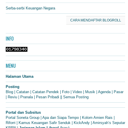
Serba-serbi Keuangan Negara
CARA MENDAFTAR BLOGROLL
INFO
MENU
Halaman Utama
Posting
Blog
|
Catatan
|
Catatan Pendek
|
Foto
|
Video
|
Musik
|
Agenda
|
Pasar
|
Reviu
|
Pranala
|
Pesan Pribadi
||
Semua Posting
Portal dan Subsitus
Portal Soneta Group
|
Apa dan Siapa Tempo
|
Kolom Amien Rais
|
Riforri
|
Kamus Keuangan Safir Senduk
|
KickAndy
|
Amirsyah’s Seputar
KPPN
|
Jaringan Islam Liberal
(baru)