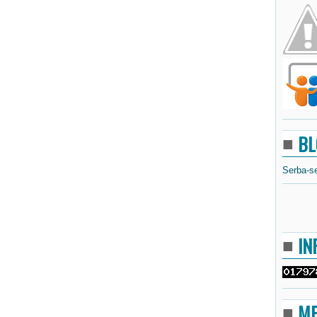
BL
Serba-s
IN
M