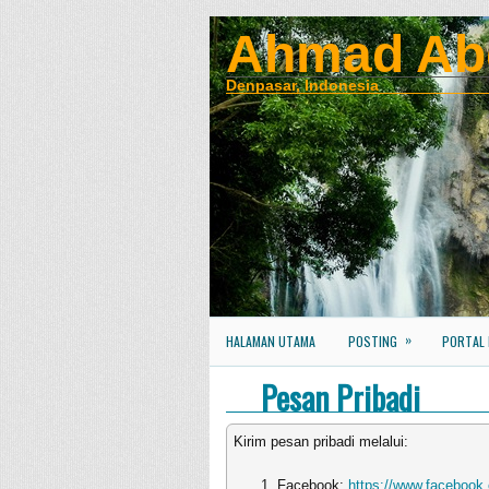
Ahmad Ab
Denpasar, Indonesia
»
HALAMAN UTAMA
POSTING
PORTAL
Pesan Pribadi
Kirim pesan pribadi melalui:
Facebook:
https://www.faceboo