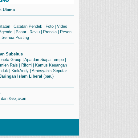
n Utama
atatan
|
Catatan Pendek
|
Foto
|
Video
|
Agenda
|
Pasar
|
Reviu
|
Pranala
|
Pesan
|
Semua Posting
dan Subsitus
Soneta Group
|
Apa dan Siapa Tempo
|
mien Rais
|
Riforri
|
Kamus Keuangan
enduk
|
KickAndy
|
Amirsyah’s Seputar
Jaringan Islam Liberal
(baru)
n
 dan Kebijakan