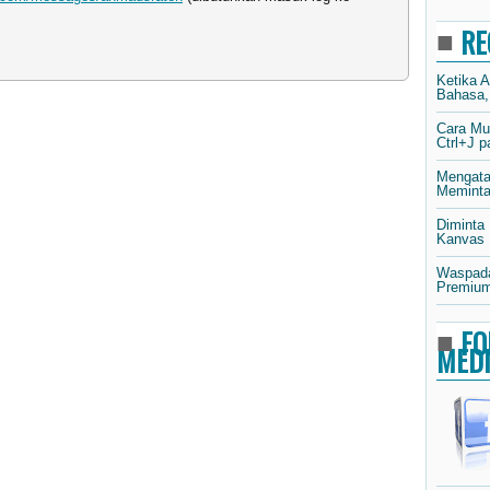
RE
Ketika 
Bahasa,
Cara Mu
Ctrl+J 
Mengata
Meminta 
Diminta
Kanvas
Waspada
Premium
FO
MED