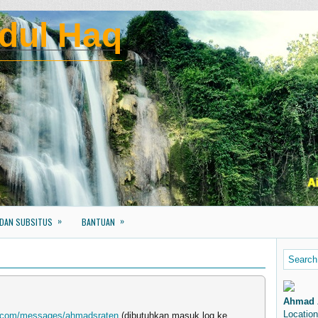
dul Haq
»
»
 DAN SUBSITUS
BANTUAN
Ahmad 
Location
k.com/messages/ahmadsraten
(dibutuhkan masuk log ke