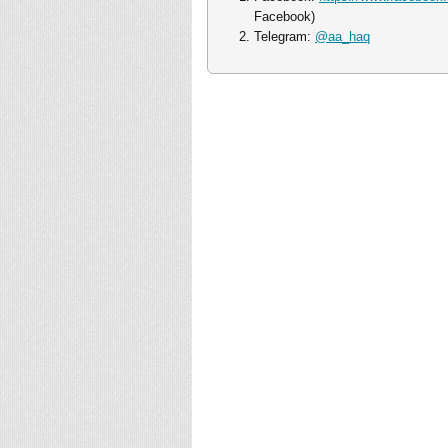
Facebook)
Telegram:
@aa_haq