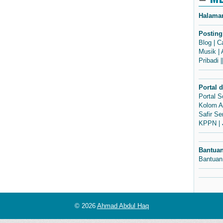
Halama
Posting
Blog
|
C
Musik
|
Pribadi
|
Portal 
Portal 
Kolom A
Safir S
KPPN
|
Bantua
Bantuan
© 2026
Ahmad Abdul Haq