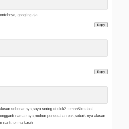
ntohnya, googling aja.
Reply
Reply
a alasan sebenar nya,saya sering di olok2 teman&kerabat
k mengganti nama saya,mohon pencerahan pak,sebaik nya alasan
n nanti.terima kasih