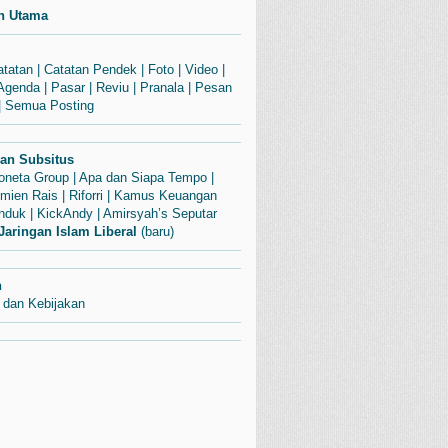
n Utama
atatan
|
Catatan Pendek
|
Foto
|
Video
|
Agenda
|
Pasar
|
Reviu
|
Pranala
|
Pesan
|
Semua Posting
dan Subsitus
Soneta Group
|
Apa dan Siapa Tempo
|
mien Rais
|
Riforri
|
Kamus Keuangan
enduk
|
KickAndy
|
Amirsyah’s Seputar
Jaringan Islam Liberal
(baru)
n
 dan Kebijakan