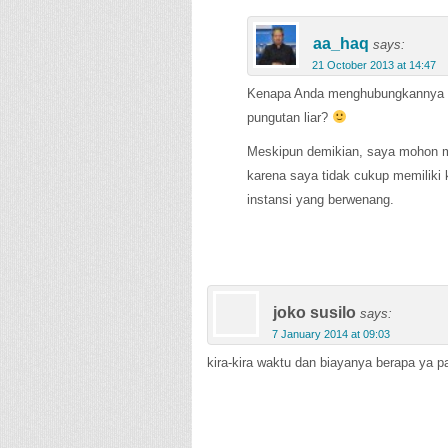
aa_haq
says:
21 October 2013 at 14:47
Kenapa Anda menghubungkannya d
pungutan liar?
Meskipun demikian, saya mohon ma
karena saya tidak cukup memiliki
instansi yang berwenang.
joko susilo
says:
7 January 2014 at 09:03
kira-kira waktu dan biayanya berapa ya p