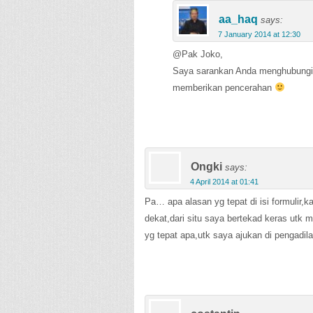
aa_haq
says:
7 January 2014 at 12:30
@Pak Joko,
Saya sarankan Anda menghubungi i
memberikan pencerahan
Ongki
says:
4 April 2014 at 01:41
Pa… apa alasan yg tepat di isi formulir,
dekat,dari situ saya bertekad keras ut
yg tepat apa,utk saya ajukan di pengadil