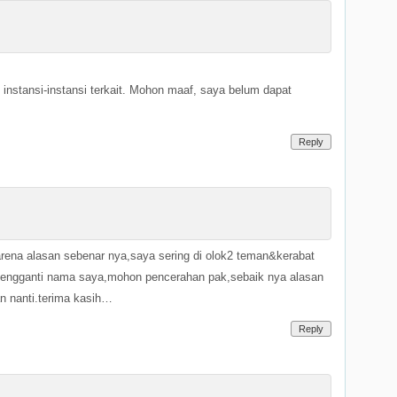
nstansi-instansi terkait. Mohon maaf, saya belum dapat
Reply
karena alasan sebenar nya,saya sering di olok2 teman&kerabat
k mengganti nama saya,mohon pencerahan pak,sebaik nya alasan
an nanti.terima kasih…
Reply