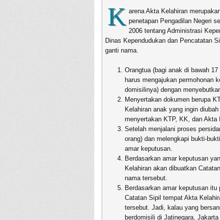
K
arena Akta Kelahiran merupaka
penetapan Pengadilan Negeri se
2006 tentang Administrasi Kepe
Dinas Kependudukan dan Pencatatan Sip
ganti nama.
Orangtua (bagi anak di bawah 17 t
harus mengajukan permohonan ke 
domisilinya) dengan menyebutkan
Menyertakan dokumen berupa KTP 
Kelahiran anak yang ingin diuba
menyertakan KTP, KK, dan Akta K
Setelah menjalani proses persid
orang) dan melengkapi bukti-bukt
amar keputusan.
Berdasarkan amar keputusan yang 
Kelahiran akan dibuatkan Catat
nama tersebut.
Berdasarkan amar keputusan itu 
Catatan Sipil tempat Akta Kelahi
tersebut. Jadi, kalau yang bersan
berdomisili di Jatinegara, Jakart