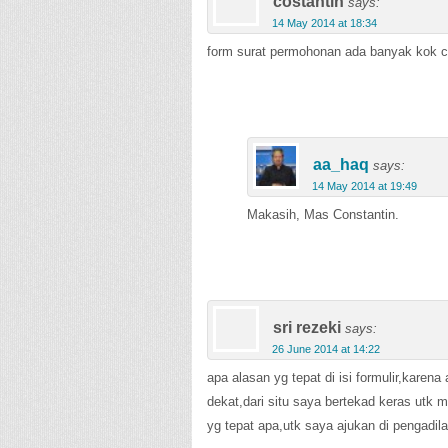
costantin
says:
14 May 2014 at 18:34
form surat permohonan ada banyak kok co
aa_haq
says:
14 May 2014 at 19:49
Makasih, Mas Constantin.
sri rezeki
says:
26 June 2014 at 14:22
apa alasan yg tepat di isi formulir,karen
dekat,dari situ saya bertekad keras ut
yg tepat apa,utk saya ajukan di pengadila