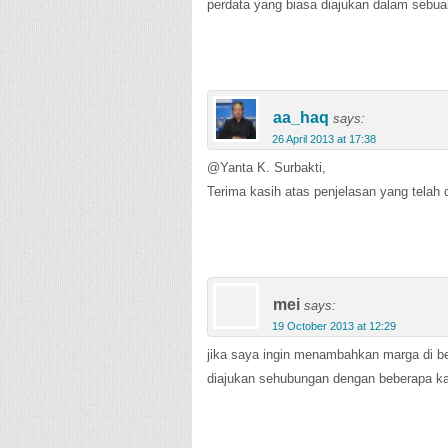
perdata yang biasa diajukan dalam sebua
aa_haq
says:
26 April 2013 at 17:38
@Yanta K. Surbakti,
Terima kasih atas penjelasan yang telah 
mei
says:
19 October 2013 at 12:29
jika saya ingin menambahkan marga di b
diajukan sehubungan dengan beberapa kas