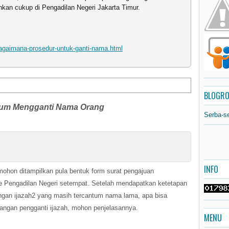
nkan cukup di Pengadilan Negeri Jakarta Timur.
agaimana-prosedur-untuk-ganti-nama.html
BLOGRO
um Mengganti Nama Orang
Serba-s
INFO
mohon ditampilkan pula bentuk form surat pengajuan
e Pengadilan Negeri setempat. Setelah mendapatkan ketetapan
ngan ijazah2 yang masih tercantum nama lama, apa bisa
rangan pengganti ijazah, mohon penjelasannya.
MENU