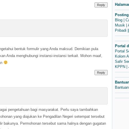
Halama
Reply
Posting
Blog
|
C
Musik
|
Pribadi
|
Portal 
ngetahui bentuk formulir yang Anda maksud. Demikian pula
Portal 
kan Anda menghubungi instansi-instansi terkait. Mohon maaf,
Kolom A
Safir S
an
KPPN
|
Reply
Bantua
Bantuan
agai pengetahuan bagi masyarakat. Perlu saya tambahkan
ohonan yang diajukan ke Pengadilan Negeri setempat tersebut
ulir bakunya. Permohonan tersebut sama halnya dengan gugatan