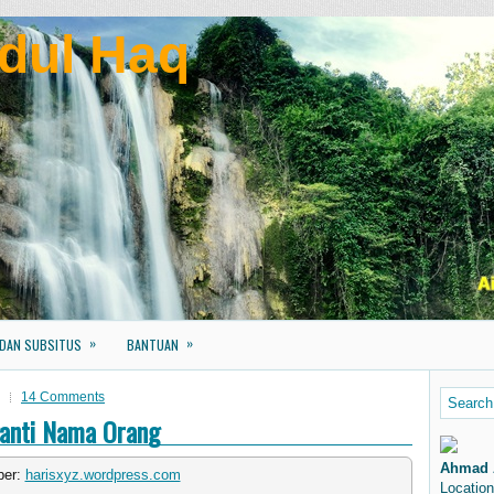
dul Haq
»
»
 DAN SUBSITUS
BANTUAN
14 Comments
anti Nama Orang
Ahmad 
er:
harisxyz.wordpress.com
Location