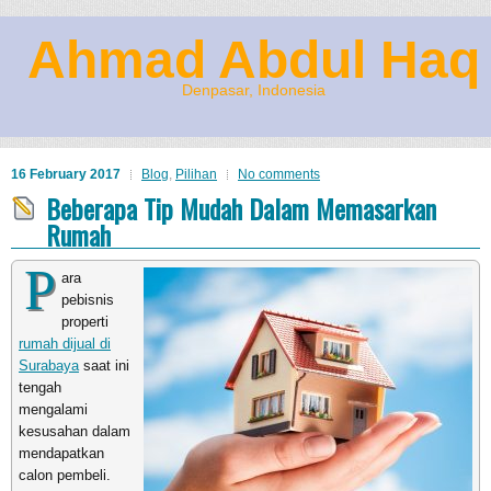
Ahmad Abdul Haq
Denpasar, Indonesia
16 February 2017
Blog
,
Pilihan
No comments
Beberapa Tip Mudah Dalam Memasarkan
Rumah
P
ara
pebisnis
properti
rumah dijual di
Surabaya
saat ini
tengah
mengalami
kesusahan dalam
mendapatkan
calon pembeli.