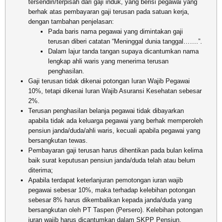
tersendiri/terpisah dari gaji induk, yang berisi pegawai yang
berhak atas pembayaran gaji terusan pada satuan kerja,
dengan tambahan penjelasan:
Pada baris nama pegawai yang dimintakan gaji
terusan diberi catatan “Meninggal dunia tanggal…….”.
Dalam lajur tanda tangan supaya dicantumkan nama
lengkap ahli waris yang menerima terusan
penghasilan.
Gaji terusan tidak dikenai potongan Iuran Wajib Pegawai
10%, tetapi dikenai Iuran Wajib Asuransi Kesehatan sebesar
2%.
Terusan penghasilan belanja pegawai tidak dibayarkan
apabila tidak ada keluarga pegawai yang berhak memperoleh
pensiun janda/duda/ahli waris, kecuali apabila pegawai yang
bersangkutan tewas.
Pembayaran gaji terusan harus dihentikan pada bulan kelima
baik surat keputusan pensiun janda/duda telah atau belum
diterima;
Apabila terdapat keterlanjuran pemotongan iuran wajib
pegawai sebesar 10%, maka terhadap kelebihan potongan
sebesar 8% harus dikembalikan kepada janda/duda yang
bersangkutan oleh PT Taspen (Persero). Kelebihan potongan
iuran wajib harus dicantumkan dalam SKPP Pensiun.