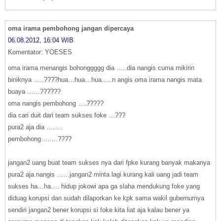
oma irama pembohong jangan dipercaya
06.08.2012, 16:04 WIB
Komentator: YOESES
oma irama menangis bohonggggg dia …..dia nangis cuma mikirin
biniknya …..????hua…hua…hua…..n angis oma irama nangis mata
buaya ……??????
oma nangis pembohong ….?????
dia cari duit dari team sukses foke …???
pura2 aja dia ……..
pembohong……..????
jangan2 uang buat team sukses nya dari fpke kurang banyak makanya
pura2 aja nangis ……jangan2 minta lagi kurang kali uang jadi team
sukses ha…ha…. hidup jokowi apa ga slaha mendukung foke yang
diduag korupsi dan sudah dilaporkan ke kpk sama wakil gubernurnya
sendiri jangan2 bener korupsi si foke kita liat aja kalau bener ya