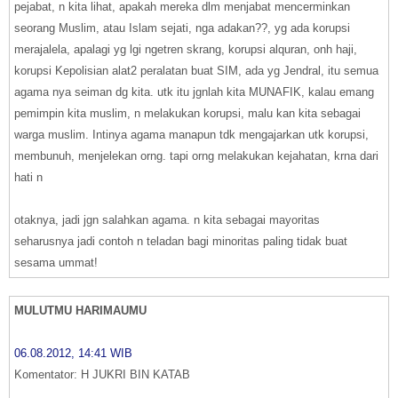
pejabat, n kita lihat, apakah mereka dlm menjabat mencerminkan
seorang Muslim, atau Islam sejati, nga adakan??, yg ada korupsi
merajalela, apalagi yg lgi ngetren skrang, korupsi alquran, onh haji,
korupsi Kepolisian alat2 peralatan buat SIM, ada yg Jendral, itu semua
agama nya seiman dg kita. utk itu jgnlah kita MUNAFIK, kalau emang
pemimpin kita muslim, n melakukan korupsi, malu kan kita sebagai
warga muslim. Intinya agama manapun tdk mengajarkan utk korupsi,
membunuh, menjelekan orng. tapi orng melakukan kejahatan, krna dari
hati n
otaknya, jadi jgn salahkan agama. n kita sebagai mayoritas
seharusnya jadi contoh n teladan bagi minoritas paling tidak buat
sesama ummat!
MULUTMU HARIMAUMU
06.08.2012, 14:41 WIB
Komentator: H JUKRI BIN KATAB