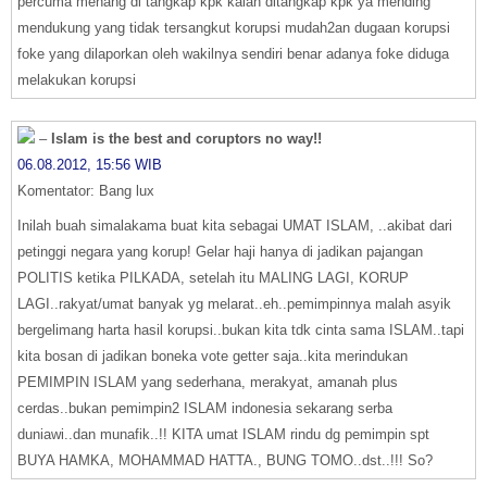
percuma menang di tangkap kpk kalah ditangkap kpk ya mending
mendukung yang tidak tersangkut korupsi mudah2an dugaan korupsi
foke yang dilaporkan oleh wakilnya sendiri benar adanya foke diduga
melakukan korupsi
–
Islam is the best and coruptors no way!!
06.08.2012, 15:56 WIB
Komentator: Bang lux
Inilah buah simalakama buat kita sebagai UMAT ISLAM, ..akibat dari
petinggi negara yang korup! Gelar haji hanya di jadikan pajangan
POLITIS ketika PILKADA, setelah itu MALING LAGI, KORUP
LAGI..rakyat/umat banyak yg melarat..eh..pemimpinnya malah asyik
bergelimang harta hasil korupsi..bukan kita tdk cinta sama ISLAM..tapi
kita bosan di jadikan boneka vote getter saja..kita merindukan
PEMIMPIN ISLAM yang sederhana, merakyat, amanah plus
cerdas..bukan pemimpin2 ISLAM indonesia sekarang serba
duniawi..dan munafik..!! KITA umat ISLAM rindu dg pemimpin spt
BUYA HAMKA, MOHAMMAD HATTA., BUNG TOMO..dst..!!! So?