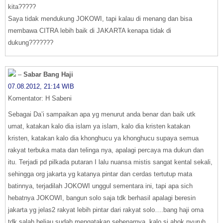
kita?????
Saya tidak mendukung JOKOWI, tapi kalau di menang dan bisa
membawa CITRA lebih baik di JAKARTA kenapa tidak di
dukung???????
–
Sabar Bang Haji
07.08.2012, 21:14 WIB
Komentator: H Sabeni
Sebagai Da’i sampaikan apa yg menurut anda benar dan baik utk
umat, katakan kalo dia islam ya islam, kalo dia kristen katakan
kristen, katakan kalo dia khonghucu ya khonghucu supaya semua
rakyat terbuka mata dan telinga nya, apalagi percaya ma dukun dan
itu. Terjadi pd pilkada putaran I lalu nuansa mistis sangat kental sekali,
sehingga org jakarta yg katanya pintar dan cerdas tertutup mata
batinnya, terjadilah JOKOWI unggul sementara ini, tapi apa sich
hebatnya JOKOWI, bangun solo saja tdk berhasil apalagi beresin
jakarta yg jelas2 rakyat lebih pintar dari rakyat solo….bang haji oma
tdk salah beliau sudah mengatakan sebenarnya, kalo si ahok nyuruh