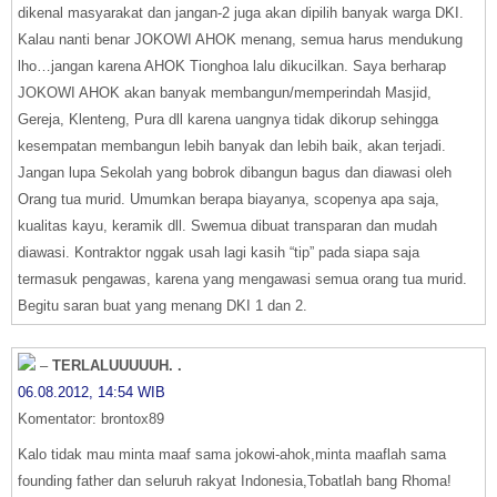
dikenal masyarakat dan jangan-2 juga akan dipilih banyak warga DKI.
Kalau nanti benar JOKOWI AHOK menang, semua harus mendukung
lho…jangan karena AHOK Tionghoa lalu dikucilkan. Saya berharap
JOKOWI AHOK akan banyak membangun/memperindah Masjid,
Gereja, Klenteng, Pura dll karena uangnya tidak dikorup sehingga
kesempatan membangun lebih banyak dan lebih baik, akan terjadi.
Jangan lupa Sekolah yang bobrok dibangun bagus dan diawasi oleh
Orang tua murid. Umumkan berapa biayanya, scopenya apa saja,
kualitas kayu, keramik dll. Swemua dibuat transparan dan mudah
diawasi. Kontraktor nggak usah lagi kasih “tip” pada siapa saja
termasuk pengawas, karena yang mengawasi semua orang tua murid.
Begitu saran buat yang menang DKI 1 dan 2.
–
TERLALUUUUUH. .
06.08.2012, 14:54 WIB
Komentator: brontox89
Kalo tidak mau minta maaf sama jokowi-ahok,minta maaflah sama
founding father dan seluruh rakyat Indonesia,Tobatlah bang Rhoma!