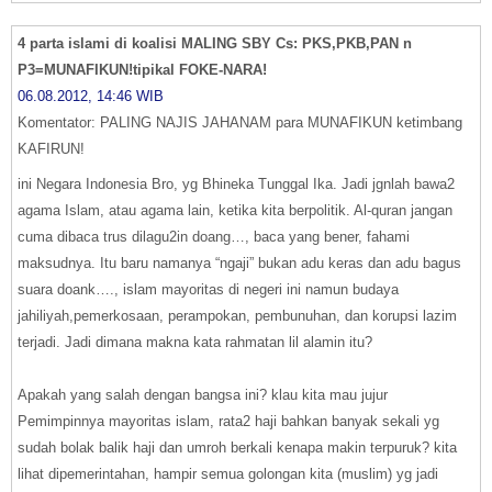
4 parta islami di koalisi MALING SBY Cs: PKS,PKB,PAN n
P3=MUNAFIKUN!tipikal FOKE-NARA!
06.08.2012, 14:46 WIB
Komentator: PALING NAJIS JAHANAM para MUNAFIKUN ketimbang
KAFIRUN!
ini Negara Indonesia Bro, yg Bhineka Tunggal Ika. Jadi jgnlah bawa2
agama Islam, atau agama lain, ketika kita berpolitik. Al-quran jangan
cuma dibaca trus dilagu2in doang…, baca yang bener, fahami
maksudnya. Itu baru namanya “ngaji” bukan adu keras dan adu bagus
suara doank…., islam mayoritas di negeri ini namun budaya
jahiliyah,pemerkosaan, perampokan, pembunuhan, dan korupsi lazim
terjadi. Jadi dimana makna kata rahmatan lil alamin itu?
Apakah yang salah dengan bangsa ini? klau kita mau jujur
Pemimpinnya mayoritas islam, rata2 haji bahkan banyak sekali yg
sudah bolak balik haji dan umroh berkali kenapa makin terpuruk? kita
lihat dipemerintahan, hampir semua golongan kita (muslim) yg jadi