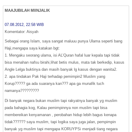
MAAJUBILAH MIINJALIK
07.08.2012, 22:58 WIB
Komentator: Aisyah
Sebagai orang Islam, saya sangat maluuu punya Ulama seperti bang
Haji,mengapa saya katakan bgt:
1. Mengaku seorang ulama, isi AL’Quran hafal luar kepala tapi tidak
bisa menahan nafsu birahi,lihat betis mulus, mata tak berkedip, kasus
Angle Lelga buktinya dan masih banyak lg kasus dengan wanita2.
2. apa tindakan Pak Haji terhadap pemimpin2 Muslim yang
Korup????? ga ada suaranya kan??? apa ga munafik tuch
namanya?????????
Di banyak negara bukan muslim tapi rakyatnya banyak yg muslim
pada bahagia kog, Kalau pemimpinnya non muslim tapi bisa
membereikan kenyamanan , perobahan hidup lebih bagus kenapa
tidak?????? saya muslim, tapi logika saya juga jalan, pempimpin
banyak yg muslim tapi mengapa KORUYPSi menjadi tiang negara