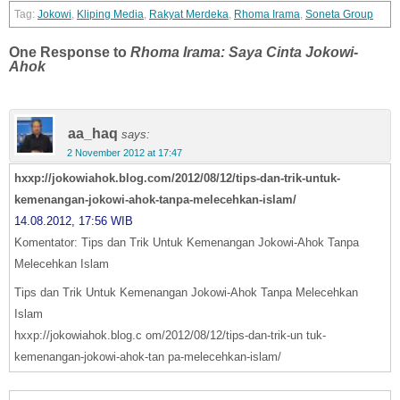
Jokowi
,
Kliping Media
,
Rakyat Merdeka
,
Rhoma Irama
,
Soneta Group
One Response to
Rhoma Irama: Saya Cinta Jokowi-
Ahok
aa_haq
says:
2 November 2012 at 17:47
hxxp://jokowiahok.blog.com/2012/08/12/tips-dan-trik-untuk-
kemenangan-jokowi-ahok-tanpa-melecehkan-islam/
14.08.2012, 17:56 WIB
Komentator: Tips dan Trik Untuk Kemenangan Jokowi-Ahok Tanpa
Melecehkan Islam
Tips dan Trik Untuk Kemenangan Jokowi-Ahok Tanpa Melecehkan
Islam
hxxp://jokowiahok.blog.c om/2012/08/12/tips-dan-trik-un tuk-
kemenangan-jokowi-ahok-tan pa-melecehkan-islam/