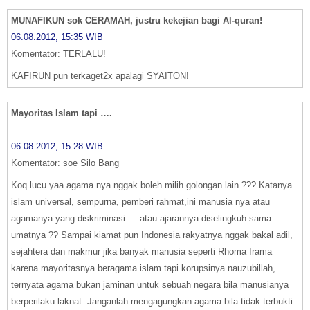
MUNAFIKUN sok CERAMAH, justru kekejian bagi Al-quran!
06.08.2012, 15:35 WIB
Komentator: TERLALU!
KAFIRUN pun terkaget2x apalagi SYAITON!
Mayoritas Islam tapi ….
06.08.2012, 15:28 WIB
Komentator: soe Silo Bang
Koq lucu yaa agama nya nggak boleh milih golongan lain ??? Katanya
islam universal, sempurna, pemberi rahmat,ini manusia nya atau
agamanya yang diskriminasi … atau ajarannya diselingkuh sama
umatnya ?? Sampai kiamat pun Indonesia rakyatnya nggak bakal adil,
sejahtera dan makmur jika banyak manusia seperti Rhoma Irama
karena mayoritasnya beragama islam tapi korupsinya nauzubillah,
ternyata agama bukan jaminan untuk sebuah negara bila manusianya
berperilaku laknat. Janganlah mengagungkan agama bila tidak terbukti