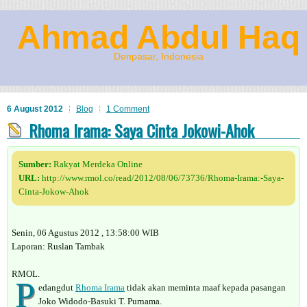
Ahmad Abdul Haq
Denpasar, Indonesia
6 August 2012
Blog
1 Comment
Rhoma Irama: Saya Cinta Jokowi-Ahok
Sumber:
Rakyat Merdeka Online
URL:
http://www.rmol.co/read/2012/08/06/73736/Rhoma-Irama:-Saya-
Cinta-Jokow-Ahok
Senin, 06 Agustus 2012 , 13:58:00 WIB
Laporan: Ruslan Tambak
RMOL.
P
edangdut
Rhoma Irama
tidak akan meminta maaf kepada pasangan
Joko Widodo-Basuki T. Purnama.