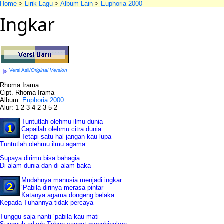
Home
>
Lirik Lagu
>
Album Lain
>
Euphoria 2000
Ingkar
Versi Asli/
Original Version
Rhoma Irama
Cipt. Rhoma Irama
Album:
Euphoria 2000
Alur: 1-2-3-4-2-3-5-2
Tuntutlah olehmu ilmu dunia
Capailah olehmu citra dunia
Tetapi satu hal jangan kau lupa
Tuntutlah olehmu ilmu agama
Supaya dirimu bisa bahagia
Di alam dunia dan di alam baka
Mudahnya manusia menjadi ingkar
‘Pabila dirinya merasa pintar
Katanya agama dongeng belaka
Kepada Tuhannya tidak percaya
Tunggu saja nanti ‘pabila kau mati