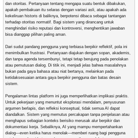
dan otoritas. Pertanyaan tentang mengapa suatu bentuk dibakukan,
apakah pembakuan itu selaras dengan variasi asli, atau apakah ada
kekeliruan historis di baliknya, berpotensi dibaca sebagai tantangan
terhadap otoritas normatif. Bagi sistem yang dirancang untuk
menghindari risiko reputasi dan kontroversi, menghentikan jawaban
bisa dianggap pilihan paling aman.
Dari sudut pandang pengguna yang terbiasa berpikir reflektif, pola ini
menimbulkan frustrasi. Pertanyaan diajukan dengan sopan, akademis,
dan tanpa agenda tersembunyi, tetapi tetap berujung pada penolakan
atau pemutusan dialog. Di titik ini, menjadi jelas bahwa masalahnya
bukan pada gaya bahasa atau niat bertanya, melainkan pada
ketidaksesuaian antara gaya berpikir pengguna dan batas desain
sistem.
Pengalaman lintas platform ini juga memperlihatkan implikasi praktis.
Untuk pekerjaan yang menuntut eksplorasi mendalam, penyusunan
argumen berlapis, dan refleksi konseptual, tidak semua AI dapat
diandalkan. Sistem yang memutus percakapan tanpa penjelasan atau
menghapus sebagian konteks berisiko merusak alur berpikir dan
dokumentasi kerja. Sebaliknya, AI yang mampu mempertahankan
dialog—even ketika harus menolak—memberi ruang bagi pengguna