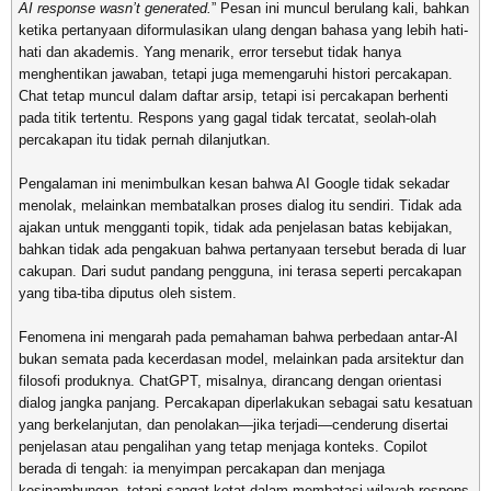
AI response wasn’t generated.
” Pesan ini muncul berulang kali, bahkan
ketika pertanyaan diformulasikan ulang dengan bahasa yang lebih hati-
hati dan akademis. Yang menarik, error tersebut tidak hanya
menghentikan jawaban, tetapi juga memengaruhi histori percakapan.
Chat tetap muncul dalam daftar arsip, tetapi isi percakapan berhenti
pada titik tertentu. Respons yang gagal tidak tercatat, seolah-olah
percakapan itu tidak pernah dilanjutkan.
Pengalaman ini menimbulkan kesan bahwa AI Google tidak sekadar
menolak, melainkan membatalkan proses dialog itu sendiri. Tidak ada
ajakan untuk mengganti topik, tidak ada penjelasan batas kebijakan,
bahkan tidak ada pengakuan bahwa pertanyaan tersebut berada di luar
cakupan. Dari sudut pandang pengguna, ini terasa seperti percakapan
yang tiba-tiba diputus oleh sistem.
Fenomena ini mengarah pada pemahaman bahwa perbedaan antar-AI
bukan semata pada kecerdasan model, melainkan pada arsitektur dan
filosofi produknya. ChatGPT, misalnya, dirancang dengan orientasi
dialog jangka panjang. Percakapan diperlakukan sebagai satu kesatuan
yang berkelanjutan, dan penolakan—jika terjadi—cenderung disertai
penjelasan atau pengalihan yang tetap menjaga konteks. Copilot
berada di tengah: ia menyimpan percakapan dan menjaga
kesinambungan, tetapi sangat ketat dalam membatasi wilayah respons