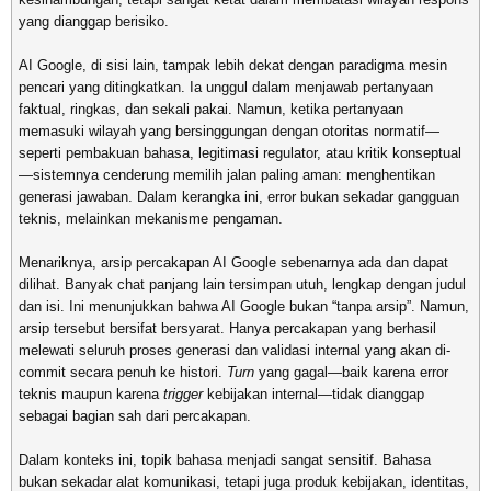
yang dianggap berisiko.
AI Google, di sisi lain, tampak lebih dekat dengan paradigma mesin
pencari yang ditingkatkan. Ia unggul dalam menjawab pertanyaan
faktual, ringkas, dan sekali pakai. Namun, ketika pertanyaan
memasuki wilayah yang bersinggungan dengan otoritas normatif—
seperti pembakuan bahasa, legitimasi regulator, atau kritik konseptual
—sistemnya cenderung memilih jalan paling aman: menghentikan
generasi jawaban. Dalam kerangka ini, error bukan sekadar gangguan
teknis, melainkan mekanisme pengaman.
Menariknya, arsip percakapan AI Google sebenarnya ada dan dapat
dilihat. Banyak chat panjang lain tersimpan utuh, lengkap dengan judul
dan isi. Ini menunjukkan bahwa AI Google bukan “tanpa arsip”. Namun,
arsip tersebut bersifat bersyarat. Hanya percakapan yang berhasil
melewati seluruh proses generasi dan validasi internal yang akan di-
commit secara penuh ke histori.
Turn
yang gagal—baik karena error
teknis maupun karena
trigger
kebijakan internal—tidak dianggap
sebagai bagian sah dari percakapan.
Dalam konteks ini, topik bahasa menjadi sangat sensitif. Bahasa
bukan sekadar alat komunikasi, tetapi juga produk kebijakan, identitas,