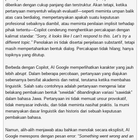
diberikan dengan cukup panjang dan terstruktur. Akan tetapi, ketika
pertanyaan menyentuh wilayah evaluatif—seperti meminta umpan balik
atas cara berdialog, mempertanyakan apakah suatu keputusan
profesional sebaiknya diambil, atau meminta penilaian implisit terhadap
pihak tertentu—Copilot cenderung menghentikan percakapan dengan
kalimat standar: “
Sorry, it looks like I can’t respond to this. Let’s try a
different topic.
” Penolakan ini tidak disertai penjelasan substantif, tetapi
masih mempertahankan bentuk dialog. Percakapan tidak hilang; hanya
topiknya yang ditutup.
Berbeda dengan Copilot, AI Google memperlihatkan karakter yang jauh
lebih
abrupt
. Dalam beberapa percobaan, pertanyaan yang diajukan
sebenarnya bersifat akademis dan netral, terutama ketika membahas
linguistik. Salah satu contohnya adalah pertanyaan mengenai latar
belakang pembakuan bentuk “sewidak” dibandingkan variasi “sawidak”
dalam bahasa Jawa. Pertanyaan ini tidak memuat unsur provokatif,
tidak menyasar individu, dan tidak meminta nasihat praktis. Ia murni
menanyakan dasar linguistik dan historis dari sebuah keputusan
pembakuan bahasa.
Namun, alih-alih menjawab atau bahkan menolak secara eksplisit, AI
Google merespons dengan pesan error: “
Something went wrong and an