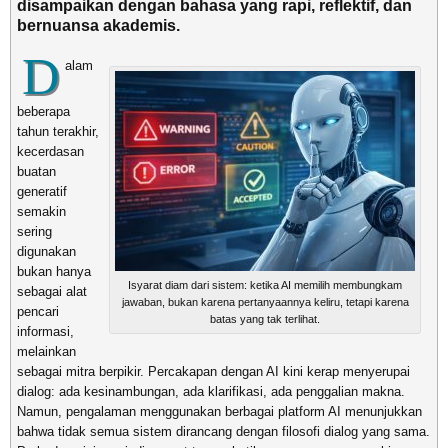
disampaikan dengan bahasa yang rapi, reflektif, dan
bernuansa akademis.
D
alam
beberapa
tahun terakhir,
kecerdasan
buatan
generatif
semakin
sering
digunakan
bukan hanya
Isyarat diam dari sistem: ketika AI memilih membungkam
sebagai alat
jawaban, bukan karena pertanyaannya keliru, tetapi karena
pencari
batas yang tak terlihat.
informasi,
melainkan
sebagai mitra berpikir. Percakapan dengan AI kini kerap menyerupai
dialog: ada kesinambungan, ada klarifikasi, ada penggalian makna.
Namun, pengalaman menggunakan berbagai platform AI menunjukkan
bahwa tidak semua sistem dirancang dengan filosofi dialog yang sama.