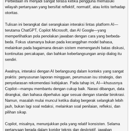
Perbedaan ini menjadi sangat terasa ketika pengguna memasuki
wilayah pertanyaan yang bersifat reflektif, normatif, atau kritis terhadap
otoritas.
Tulisan ini berangkat dari serangkaian interaksi lintas platform AI—
terutama ChatGPT, Copilot Microsoft, dan AI Google—yang
memperlihatkan pola penolakan jawaban dengan cara yang berbeda-
beda. Fokus utamanya bukan pada kecanggihan model bahasa,
melainkan pada bagaimana desain sistem memengaruhi batas diskusi,
kontinuitas percakapan, dan bahkan keberlangsungan arsip dialog itu
sendiri.
Awalnya, interaksi dengan AI berlangsung dalam konteks yang sangat
praktis: penyusunan laporan mingguan, perumusan isu strategis, dan
penyelarasan rekomendasi kebijakan. Pada tahap ini, AI—khususnya
Copilot—mampu membantu dengan cukup baik. Narasi dibangun, data
dirangkai, dan bahasa diperhalus agar sesuai dengan standar birokrasi.
Namun, masalah mulai muncul ketika dialog bergerak selangkah lebih
jauh, bukan lagi soal redaksi, melainkan soal penilaian, refleksi, dan
pilihan sikap.
Copilot, misalnya, menunjukkan pola yang relatif konsisten. Selama
pertanyaan berada dalam koridor teknis dan deskriptif, jawaban