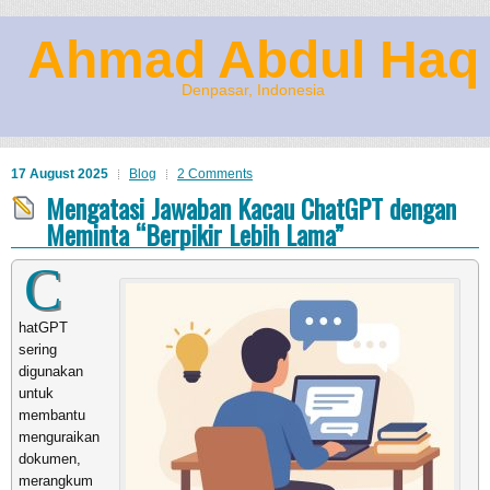
Ahmad Abdul Haq
Denpasar, Indonesia
17 August 2025
Blog
2 Comments
Mengatasi Jawaban Kacau ChatGPT dengan
Meminta “Berpikir Lebih Lama”
C
hatGPT
sering
digunakan
untuk
membantu
menguraikan
dokumen,
merangkum