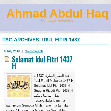
Ahmad Abdul Haq
Denpasar, Indonesia
TAG ARCHIVES:
IDUL FITRI 1437
6 July 2016
No comments
Selamat Idul Fitri 1437
H
عيد الفطر المبارك 1437 ه
‘Idul Fithril Mubarak 1437 H
Selamat Idul Fitri 1437 H
Sugeng Riyadi Pitri 1437 H
تقبل الله منا ومنكم
Taqabbalallahu minna
waminkum Semoga Allah menerima (amalan-
amalan) kita semua Mugi-mugi Gusti Allah