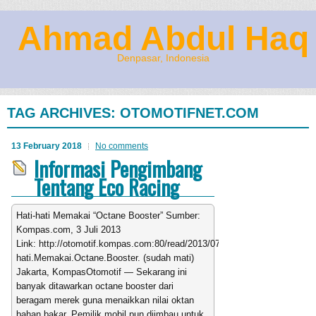
Ahmad Abdul Haq
Denpasar, Indonesia
TAG ARCHIVES:
OTOMOTIFNET.COM
13 February 2018
No comments
Informasi Pengimbang
Tentang Eco Racing
Hati-hati Memakai “Octane Booster” Sumber:
Kompas.com, 3 Juli 2013
Link: http://otomotif.kompas.com:80/read/2013/07/03/8887/Hati-
hati.Memakai.Octane.Booster. (sudah mati)
Jakarta, KompasOtomotif — Sekarang ini
banyak ditawarkan octane booster dari
beragam merek guna menaikkan nilai oktan
bahan bakar. Pemilik mobil pun diimbau untuk