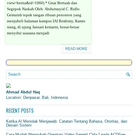
view=berita&id=1060) * Gitar Bertuah dan
Segepok Naskah Oleh: Abdurrasyid C. Ridlo
Gemuruh tepuk tangan ribuan penonton yang
menjubeli halaman kampus IAI Ibrahimy, Kamis
siang, di ujung Januari kemarin, benar-benar
menyihir suasana menjadi
READ MORE
Ahmad Abdul Haq
Location: Denpasar, Bali, Indonesia
RECENT POSTS
Ketika AI Menolak Menjawab: Catatan Tentang Bahasa, Otoritas, dan
Desain Sistem
Cara Mudah Mengubah Orientasi Video Seperti Ctrl+J pada ACDSee