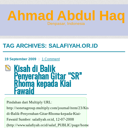
Ahmad Abdul Haq
Denpasar, Indonesia
TAG ARCHIVES:
SALAFIYAH.OR.ID
19 September 2009
1 Comment
Kisah di Balik
Penyerahan Gitar “SR”
Rhoma kepada Kiai
Fawaid
Pindahan dari Multiply URL:
http://sonetagroup.multiply.com/journal/item/23/Kisah-
di-Balik-Penyerahan-Gitar-Rhoma-kepada-Kiai-
Fawaid Sumber: salafiyah.or.id, 12-07-2008
(http://www.salafiyah.or.id/salaf_PUBLIC/page/home/view.php?