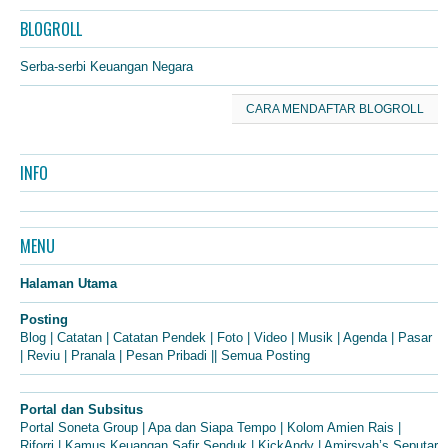
BLOGROLL
Serba-serbi Keuangan Negara
CARA MENDAFTAR BLOGROLL
INFO
MENU
Halaman Utama
Posting
Blog
|
Catatan
|
Catatan Pendek
|
Foto
|
Video
|
Musik
|
Agenda
|
Pasar
|
Reviu
|
Pranala
|
Pesan Pribadi
||
Semua Posting
Portal dan Subsitus
Portal Soneta Group
|
Apa dan Siapa Tempo
|
Kolom Amien Rais
|
Riforri
|
Kamus Keuangan Safir Senduk
|
KickAndy
|
Amirsyah’s Seputar