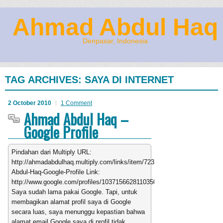
Ahmad Abdul Haq
Denpasar, Indonesia
TAG ARCHIVES:
SAYA DI INTERNET
2 October 2010
1 Comment
Ahmad Abdul Haq –
Google Profile
Pindahan dari Multiply URL:
http://ahmadabdulhaq.multiply.com/links/item/723/Ahmad-
Abdul-Haq-Google-Profile Link:
http://www.google.com/profiles/103715662811035059058
Saya sudah lama pakai Google. Tapi, untuk
membagikan alamat profil saya di Google
secara luas, saya menunggu kepastian bahwa
alamat email Google saya di profil tidak