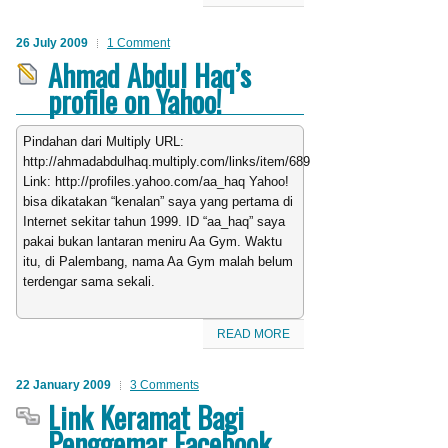
26 July 2009
1 Comment
Ahmad Abdul Haq’s
profile on Yahoo!
Pindahan dari Multiply URL:
http://ahmadabdulhaq.multiply.com/links/item/689/Ahmad_Abdul_Haqs_p
Link: http://profiles.yahoo.com/aa_haq Yahoo!
bisa dikatakan “kenalan” saya yang pertama di
Internet sekitar tahun 1999. ID “aa_haq” saya
pakai bukan lantaran meniru Aa Gym. Waktu
itu, di Palembang, nama Aa Gym malah belum
terdengar sama sekali.
READ MORE
22 January 2009
3 Comments
Link Keramat Bagi
Penggemar Facebook