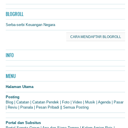
BLOGROLL
Serba-serbi Keuangan Negara
CARA MENDAFTAR BLOGROLL
INFO
MENU
Halaman Utama
Posting
Blog
|
Catatan
|
Catatan Pendek
|
Foto
|
Video
|
Musik
|
Agenda
|
Pasar
|
Reviu
|
Pranala
|
Pesan Pribadi
||
Semua Posting
Portal dan Subsitus
Portal Soneta Group
|
Apa dan Siapa Tempo
|
Kolom Amien Rais
|