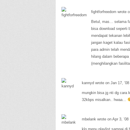
fightforfreedom wrote o
Betul, mas… selama fasi
bisa download seperti 
mendapat tekanan leb
jangan kaget kalau fasi
para admin telah mend
hilang dalam beberapa
(menghilangkan fasilit
kannyd wrote on Jan 17, ’08
mungkin bisa jg nti dg cara k
32kbps misalkan.. hwaa…
mbelank wrote on Apr 3, ’08
klo menu playlist sampai di h