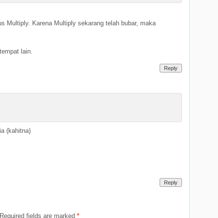
s Multiply. Karena Multiply sekarang telah bubar, maka
empat lain.
Reply
a (kahitna)
Reply
Required fields are marked
*