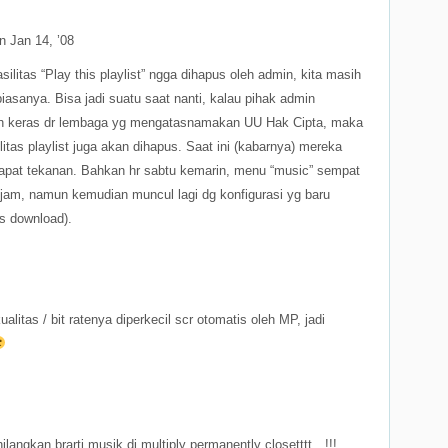
n Jan 14, ’08
litas “Play this playlist” ngga dihapus oleh admin, kita masih
biasanya. Bisa jadi suatu saat nanti, kalau pihak admin
ih keras dr lembaga yg mengatasnamakan UU Hak Cipta, maka
litas playlist juga akan dihapus. Saat ini (kabarnya) mereka
apat tekanan. Bahkan hr sabtu kemarin, menu “music” sempat
 jam, namun kemudian muncul lagi dg konfigurasi yg baru
as download).
ualitas / bit ratenya diperkecil scr otomatis oleh MP, jadi
ilangkan brarti musik di multiply permanently closetttt…!!!