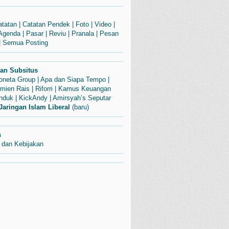
atatan
|
Catatan Pendek
|
Foto
|
Video
|
Agenda
|
Pasar
|
Reviu
|
Pranala
|
Pesan
|
Semua Posting
dan Subsitus
Soneta Group
|
Apa dan Siapa Tempo
|
mien Rais
|
Riforri
|
Kamus Keuangan
enduk
|
KickAndy
|
Amirsyah’s Seputar
Jaringan Islam Liberal
(baru)
n
 dan Kebijakan