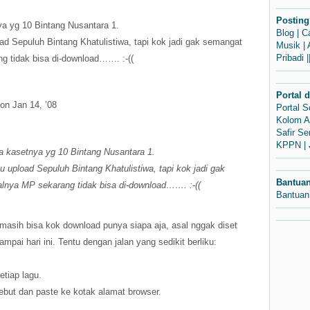
Posting
a yg 10 Bintang Nusantara 1.
Blog
|
C
d Sepuluh Bintang Khatulistiwa, tapi kok jadi gak semangat
Musik
|
Pribadi
|
g tidak bisa di-download……. :-((
Portal 
on Jan 14, ’08
Portal 
Kolom A
Safir S
KPPN
|
 kasetnya yg 10 Bintang Nusantara 1.
 upload Sepuluh Bintang Khatulistiwa, tapi kok jadi gak
Bantua
lnya MP sekarang tidak bisa di-download……. :-((
Bantuan
 masih bisa kok download punya siapa aja, asal nggak diset
ampai hari ini. Tentu dengan jalan yang sedikit berliku:
setiap lagu.
ebut dan paste ke kotak alamat browser.