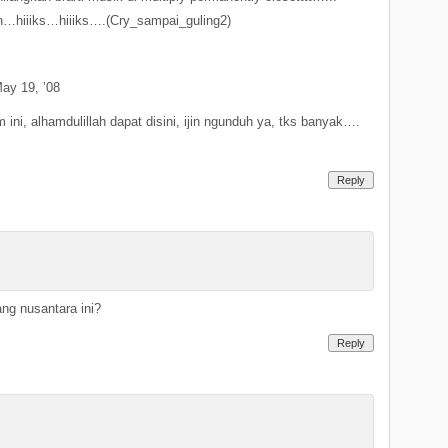
an…hiiiks…hiiiks….(Cry_sampai_guling2)
ay 19, ’08
ini, alhamdulillah dapat disini, ijin ngunduh ya, tks banyak….
Reply
ang nusantara ini?
Reply