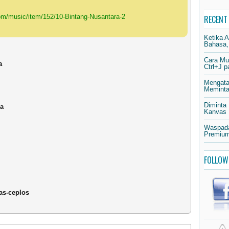
om/music/item/152/10-Bintang-Nusantara-2
RECENT
Ketika 
Bahasa,
Cara Mu
a
Ctrl+J 
Mengata
Meminta 
Diminta
ia
Kanvas
Waspada
Premium
FOLLOW
as-ceplos