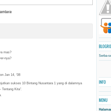
antara
BLOGRO
 ya mas?
Serba-s
ver-nya?
on Jan 14, ’08
INFO
anjutkan sukses 10 Bintang Nusantara 1 yang di dalamnya
– Tentang Kita”.
a.
MENU
Halama