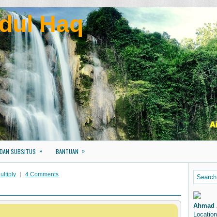
dul Haq
»
»
 DAN SUBSITUS
BANTUAN
ltiply
4 Comments
Ahmad 
Location