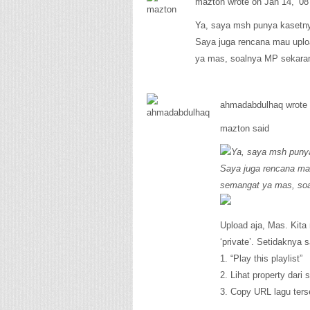
mazton wrote on Jan 14, ’08
Ya, saya msh punya kasetny
Saya juga rencana mau uploa
ya mas, soalnya MP sekaran
ahmadabdulhaq wrote 
mazton said
Ya, saya msh punya
Saya juga rencana mau
semangat ya mas, soa
Upload aja, Mas. Kita
‘private’. Setidaknya s
1. “Play this playlist”
2. Lihat property dari 
3. Copy URL lagu ters