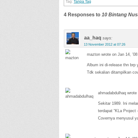
Tanpa Tag
4 Responses to
10 Bintang Nus
aa_haq
says:
13 November 2012 at 07:26
mazton wrote on Jan 14, ’08
Album ini di-release thn brp
Tdk sekalian ditampilkan co
ahmadabdulhaq wrote 
Sekitar 1989. Ini mel
terdapat “KLa Project 
Covernya menyusul y