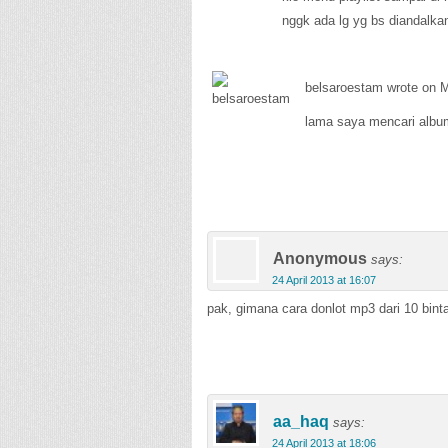
nggk ada lg yg bs diandalk
belsaroestam wrote on M
lama saya mencari album 
Anonymous
says:
24 April 2013 at 16:07
pak, gimana cara donlot mp3 dari 10 bint
aa_haq
says:
24 April 2013 at 18:06