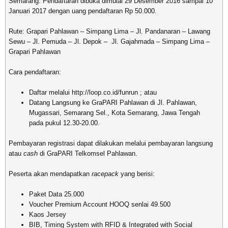
Semarang. Pendaftaran dibuka dimulai 29 Desember 2016 sampai 10
Januari 2017 dengan uang pendaftaran Rp 50.000.
Rute: Grapari Pahlawan – Simpang Lima – Jl. Pandanaran – Lawang
Sewu – Jl. Pemuda – Jl. Depok – Jl. Gajahmada – Simpang Lima –
Grapari Pahlawan
Cara pendaftaran:
Daftar melalui http://loop.co.id/funrun ; atau
Datang Langsung ke GraPARI Pahlawan di Jl. Pahlawan,
Mugassari, Semarang Sel., Kota Semarang, Jawa Tengah
pada pukul 12.30-20.00.
Pembayaran registrasi dapat dilakukan melalui pembayaran langsung
atau
cash
di GraPARI Telkomsel Pahlawan.
Peserta akan mendapatkan
racepack
yang berisi:
Paket Data 25.000
Voucher Premium Account HOOQ senlai 49.500
Kaos Jersey
BIB, Timing System with RFID & Integrated with Social