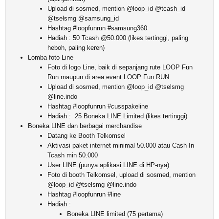
Upload di sosmed, mention @loop_id @tcash_id
@tselsmg @samsung_id
Hashtag #loopfunrun #samsung360
Hadiah : 50 Tcash @50.000 (likes tertinggi, paling
heboh, paling keren)
Lomba foto Line
Foto di logo Line, baik di sepanjang rute LOOP Fun
Run maupun di area event LOOP Fun RUN
Upload di sosmed, mention @loop_id @tselsmg
@line.indo
Hashtag #loopfunrun #cusspakeline
Hadiah : 25 Boneka LINE Limited (likes tertinggi)
Boneka LINE dan berbagai merchandise
Datang ke Booth Telkomsel
Aktivasi paket internet minimal 50.000 atau Cash In
Tcash min 50.000
User LINE (punya aplikasi LINE di HP-nya)
Foto di booth Telkomsel, upload di sosmed, mention
@loop_id @tselsmg @line.indo
Hashtag #loopfunrun #line
Hadiah :
Boneka LINE limited (75 pertama)