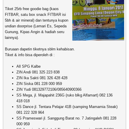
Tiket 25rb free goodie bag (kaos
FITBAR, satu box snack FITBAR isi
5bh & air mineral) dan tentunya kupon
undian doorprise (Lemari Es, Sepeda
Gunung, Kipas Angin & hadiah seru
lainnya).
Buruaan dapetin tiketnya sblm kehabisan.
Tiket & info bisa diperoleh di :
All SPG Kalbe
ZIN Andi 081 325 223 838
ZIN Ika Sakti 081 326 428 428
ZIN Siska 081 228 000 959
ZIN Yudi 081329772106/085640900366
SS Mega, jl. Majapahit 236G (ruko blkg Alfamart) 082 136
418 018
SS Dance jl. Tentara Pelajar 41B (samping Mamamia Steak)
081 222 328 964
SS Prameswari jl. Sanggung Barat no. 7 Jatingaleh 081 228
000 959