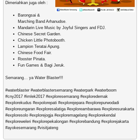
Dimeriahkan juga oleh :
Barongsai &
Marching Band Arhanudse.
Mandarin Live Music by Joyful Singers and FDJ.
Chinese Secret Garden.
Chicken Little Photobooth.
Lampion Teratai Apung.
Chinese Food Fair.
Rooster Pinata.
Fun Games & Bagi Jeruk.
Semarang… ya Water Blaster!!!
#waterblaster #waterblastersemarang #waterpark #waterboom
#cny2017 #imlek2017 #exploresemarang #exploredemak
#explorekudus #expolorepati #explorejepara #explorepurwodadi
#exploreungaran #exploresalatiga #exploreambarawa #exploresurakarta
#exploresolo #explorejogja #exploremagelang #explorekendal
#exploreweleri #explorepekalongan #explorebandung #explorejakarta
#ayokesemarang #visitjateng