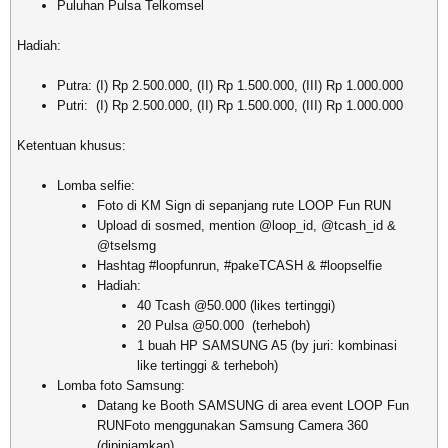
Puluhan Pulsa Telkomsel
Hadiah:
Putra: (I) Rp 2.500.000, (II) Rp 1.500.000, (III) Rp 1.000.000
Putri: (I) Rp 2.500.000, (II) Rp 1.500.000, (III) Rp 1.000.000
Ketentuan khusus:
Lomba selfie:
Foto di KM Sign di sepanjang rute LOOP Fun RUN
Upload di sosmed, mention @loop_id, @tcash_id &
@tselsmg
Hashtag #loopfunrun, #pakeTCASH & #loopselfie
Hadiah:
40 Tcash @50.000 (likes tertinggi)
20 Pulsa @50.000 (terheboh)
1 buah HP SAMSUNG A5 (by juri: kombinasi
like tertinggi & terheboh)
Lomba foto Samsung:
Datang ke Booth SAMSUNG di area event LOOP Fun
RUNFoto menggunakan Samsung Camera 360
(dipinjamkan)