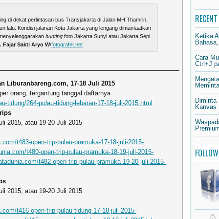
RECENT
g di dekat perlintasan bus Transjakarta di Jalan MH Thamrin,
hun lalu. Kondisi jalanan Kota Jakarta yang lengang dimanfaatkan
Ketika 
k menyelenggarakan
hunting
foto Jakarta Sunyi atau Jakarta Sepi.
Bahasa,
. Fajar Sakti Aryo W
/
fotografer.net
Cara Mu
Ctrl+J 
Mengata
n Liburanbareng.com, 17-18 Juli 2015
Meminta 
er orang, tergantung tanggal daftarnya
Diminta
au-tidung/264-pulau-tidung-lebaran-17-18-juli-2015.html
Kanvas
rips
Waspada
uli 2015, atau 19-20 Juli 2015
Premium
.com/t483-open-trip-pulau-pramuka-17-18-juli-2015-
FOLLOW
nia.com/t480-open-trip-pulau-pramuka-18-19-juli-2015-
tadunia.com/t482-open-trip-pulau-pramuka-19-20-juli-2015-
ps
uli 2015, atau 19-20 Juli 2015
com/t416-open-trip-pulau-tidung-17-18-juli-2015-