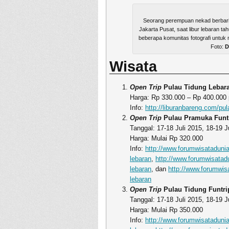
Seorang perempuan nekad berbarin
Jakarta Pusat, saat libur lebaran ta
beberapa komunitas fotografi untu
Foto:
D
Wisata
Open Trip
Pulau Tidung Lebara
Harga: Rp 330.000 – Rp 400.000 p
Info:
http://liburanbareng.com/pul
Open Trip
Pulau Pramuka Funt
Tanggal: 17-18 Juli 2015, 18-19 J
Harga: Mulai Rp 320.000
Info:
http://www.forumwisatadunia
lebaran
,
http://www.forumwisatadu
lebaran
, dan
http://www.forumwisa
lebaran
Open Trip
Pulau Tidung Funtri
Tanggal: 17-18 Juli 2015, 18-19 J
Harga: Mulai Rp 350.000
Info:
http://www.forumwisatadunia.