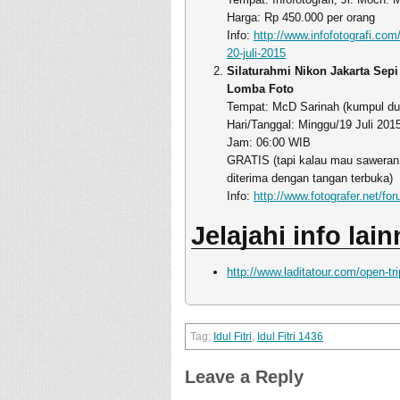
Harga: Rp 450.000 per orang
Info:
http://www.infofotografi.co
20-juli-2015
Silaturahmi Nikon Jakarta Sepi
Lomba Foto
Tempat: McD Sarinah (kumpul dulu
Hari/Tanggal: Minggu/19 Juli 201
Jam: 06:00 WIB
GRATIS (tapi kalau mau saweran 
diterima dengan tangan terbuka)
Info:
http://www.fotografer.net/f
Jelajahi info lai
http://www.laditatour.com/open-tri
Idul Fitri
,
Idul Fitri 1436
Leave a Reply