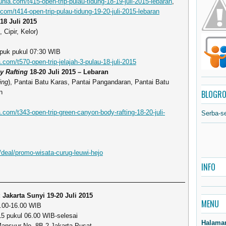
nia.com/t415-open-trip-pulau-tidung-18-19-juli-2015-lebaran
,
com/t414-open-trip-pulau-tidung-19-20-juli-2015-lebaran
18 Juli 2015
 Cipir, Kelor)
apuk pukul 07:30 WIB
com/t570-open-trip-jelajah-3-pulau-18-juli-2015
y Rafting
18-20 Juli 2015 – Lebaran
ing
), Pantai Batu Karas, Pantai Pangandaran, Pantai Batu
n
BLOGRO
com/t343-open-trip-green-canyon-body-rafting-18-20-juli-
Serba-s
d/deal/promo-wisata-curug-leuwi-hejo
INFO
Jakarta Sunyi 19-20 Juli 2015
MENU
3.00-16.00 WIB
015 pukul 06.00 WIB-selesai
Halama
 Mansyur No. 8B-2 Jakarta Pusat