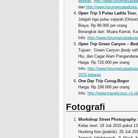
lebaran
,
http://www.forumwisatadu
dan
http://www.forumwisatadunia.
Open Trip
3 Pulau Ladita Tour, 
Jelajah tiga pulau sejarah (Onrust,
Biaya: Rp 99.000 per orang
Berangkat dari: Muara Kamal, K
Info:
http://www.forumwisatadunia.
Open Trip
Green Canyon –
Bod
Tujuan: Green Canyon (
body raft
Hiu, dan Cagar Alam Pangandara
Harga: Rp 720.000 per orang
Info:
http://www.forumwisatadunia.
2015-lebaran
One Day Trip
Curug-Bogor
Harga: Rp 199.000 per orang
Info:
http://www.travelicious.co.i
Fotografi
Workshop Street Photography : 
Kelas teori: 19 Juli 2015 pukul 1
Huntimg foto (praktik): 20 Juli 2
Tempat: Infofotografi, Jl. Moch.