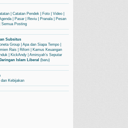
atatan
|
Catatan Pendek
|
Foto
|
Video
|
Agenda
|
Pasar
|
Reviu
|
Pranala
|
Pesan
|
Semua Posting
dan Subsitus
Soneta Group
|
Apa dan Siapa Tempo
|
mien Rais
|
Riforri
|
Kamus Keuangan
enduk
|
KickAndy
|
Amirsyah’s Seputar
Jaringan Islam Liberal
(baru)
n
 dan Kebijakan