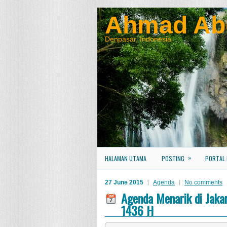
Ahmad Ab
Denpasar, Indonesia
»
HALAMAN UTAMA
POSTING
PORTAL
27 June 2015
Agenda
No comments
Agenda Menarik di Jakar
1436 H