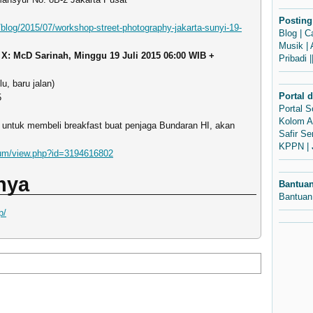
Posting
m/blog/2015/07/workshop-street-photography-jakarta-sunyi-19-
Blog
|
C
Musik
|
 X: McD Sarinah, Minggu 19 Juli 2015 06:00 WIB +
Pribadi
|
, baru jalan)
Portal 
5
Portal 
Kolom A
untuk membeli breakfast buat penjaga Bundaran HI, akan
Safir S
KPPN
|
orum/view.php?id=3194616802
nnya
Bantua
Bantuan
p/