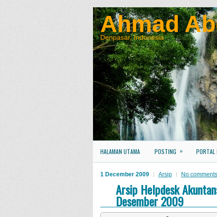
Ahmad Ab
Denpasar, Indonesia
»
HALAMAN UTAMA
POSTING
PORTAL
1 December 2009
Arsip
No comment
Arsip Helpdesk Akuntan
Desember 2009