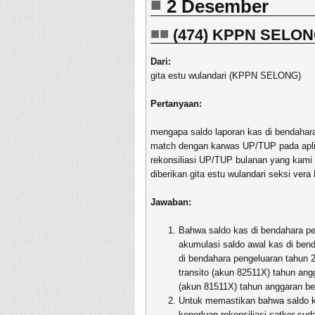
2 Desember
(474) KPPN SELO
Dari:
gita estu wulandari (KPPN SELONG)
Pertanyaan:
mengapa saldo laporan kas di bendahara 
match dengan karwas UP/TUP pada apl
rekonsiliasi UP/TUP bulanan yang kami
diberikan gita estu wulandari seksi ver
Jawaban:
Bahwa saldo kas di bendahara pe
akumulasi saldo awal kas di ben
di bendahara pengeluaran tahun 2
transito (akun 82511X) tahun ang
(akun 81511X) tahun anggaran berj
Untuk memastikan bahwa saldo ka
keperluan rekonsiliasi satker suda