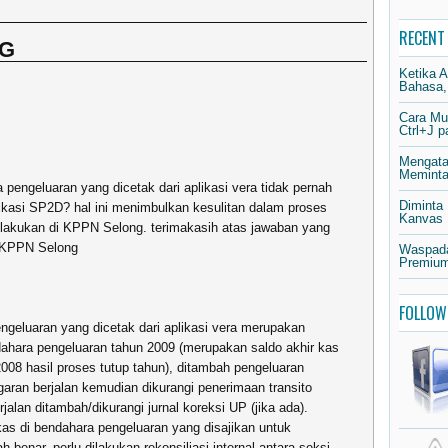
RECENT
NG
Ketika 
Bahasa,
Cara Mu
Ctrl+J 
Mengata
Meminta 
pengeluaran yang dicetak dari aplikasi vera tidak pernah
Diminta
ikasi SP2D?
hal ini menimbulkan kesulitan dalam proses
Kanvas
 lakukan di KPPN Selong. terimakasih atas jawaban yang
a KPPN Selong
Waspada
Premium
FOLLOW
ngeluaran yang dicetak dari aplikasi vera merupakan
dahara pengeluaran tahun 2009 (merupakan saldo akhir kas
008 hasil proses tutup tahun), ditambah pengeluaran
garan berjalan kemudian dikurangi penerimaan transito
alan ditambah/dikurangi jurnal koreksi UP (jika ada).
s di bendahara pengeluaran yang disajikan untuk
h benar, perlu dilakukan rekonsiliasi internal antara seksi