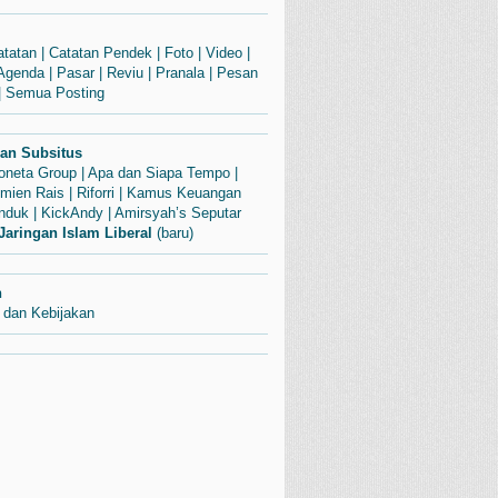
atatan
|
Catatan Pendek
|
Foto
|
Video
|
Agenda
|
Pasar
|
Reviu
|
Pranala
|
Pesan
|
Semua Posting
dan Subsitus
Soneta Group
|
Apa dan Siapa Tempo
|
mien Rais
|
Riforri
|
Kamus Keuangan
enduk
|
KickAndy
|
Amirsyah’s Seputar
Jaringan Islam Liberal
(baru)
n
 dan Kebijakan