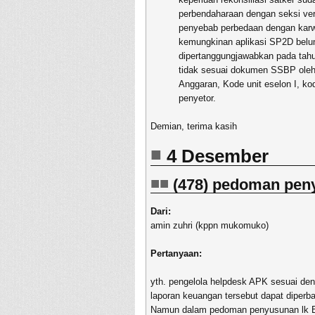
perbendaharaan dengan seksi verif
penyebab perbedaan dengan karwas
kemungkinan aplikasi SP2D belu
dipertanggungjawabkan pada tahu
tidak sesuai dokumen SSBP oleh
Anggaran, Kode unit eselon I, 
penyetor.
Demian, terima kasih
4 Desember
(478) pedoman pen
Dari:
amin zuhri (kppn mukomuko)
Pertanyaan:
yth. pengelola helpdesk APK sesuai deng
laporan keuangan tersebut dapat diperb
Namun dalam pedoman penyusunan lk B