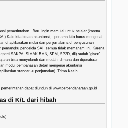
i pemerintahan.. Baru ingin memulai untuk belajar (karena
AI) Kalo kita bicara akuntansi,.. pertama kita harus mengenal
kan di aplikasikan mulai dari penjurnalan s.d. penyusunan
r pemangku pengelola SAI, semua tidak memahami ini. Karena
2 seperti SAKPA, SIMAK BMN, SPM, SP2D, dll) sudah “given”
ajaran bisa menyeluruh dan mudah, dimana dan diperaturan
an modul pembahasan detail mengenai akuntansi
likasian standar -> penjurnalan). Trima Kasih.
i pemerintahan dapat diunduh di www.perbendaharaan.go.id
as di K/L dari hibah
ulu)