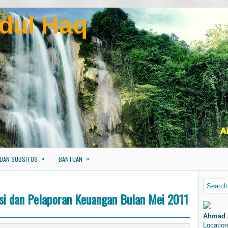
dul Haq
»
»
 DAN SUBSITUS
BANTUAN
si dan Pelaporan Keuangan Bulan Mei 2011
Ahmad 
Location