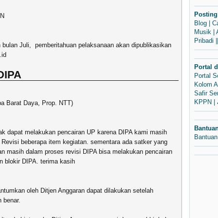
Posting
AN
Blog
|
C
Musik
|
Pribadi
|
 bulan Juli, pemberitahuan pelaksanaan akan dipublikasikan
.id
Portal 
 DIPA
Portal 
Kolom A
Safir S
KPPN
|
ba Barat Daya, Prop. NTT)
Bantua
idak dapat melakukan pencairan UP karena DIPA kami masih
Bantuan
s Revisi beberapa item kegiatan. sementara ada satker yang
n masih dalam proses revisi DIPA bisa melakukan pencairan
 blokir DIPA. terima kasih
antumkan oleh Ditjen Anggaran dapat dilakukan setelah
 benar.