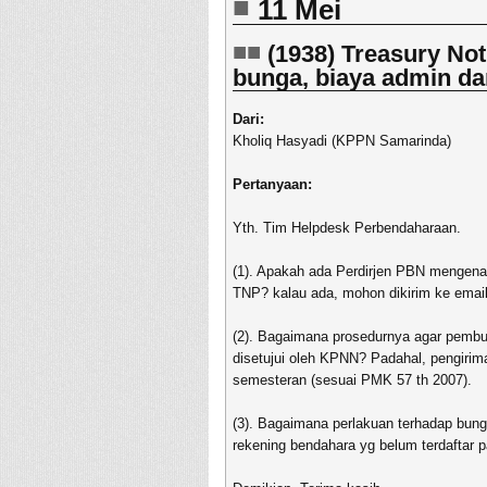
11 Mei
(1938) Treasury No
bunga, biaya admin da
Dari:
Kholiq Hasyadi (KPPN Samarinda)
Pertanyaan:
Yth. Tim Helpdesk Perbendaharaan.
(1). Apakah ada Perdirjen PBN mengenai
TNP?
kalau ada, mohon dikirim ke emai
(2). Bagaimana prosedurnya agar pembu
disetujui oleh KPNN? Padahal, pengirim
semesteran (sesuai PMK 57 th 2007).
(3). Bagaimana perlakuan terhadap bunga
rekening bendahara yg belum terdaftar