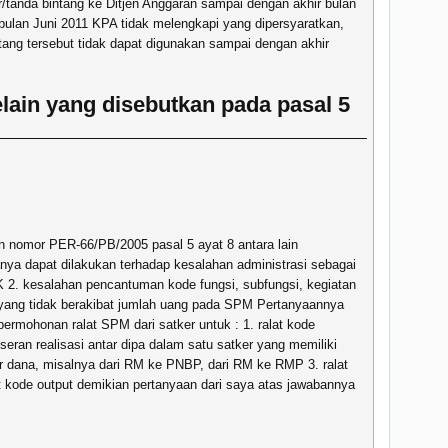
/tanda bintang ke Ditjen Anggaran sampai dengan akhir bulan
 bulan Juni 2011 KPA tidak melengkapi yang dipersyaratkan,
ntang tersebut tidak dapat digunakan sampai dengan akhir
lain yang disebutkan pada pasal 5
n nomor PER-66/PB/2005 pasal 5 ayat 8 antara lain
a dapat dilakukan terhadap kesalahan administrasi sebagai
 2. kesalahan pencantuman kode fungsi, subfungsi, kegiatan
 yang tidak berakibat jumlah uang pada SPM Pertanyaannya
rmohonan ralat SPM dari satker untuk : 1. ralat kode
eran realisasi antar dipa dalam satu satker yang memiliki
er dana, misalnya dari RM ke PNBP, dari RM ke RMP 3. ralat
at kode output demikian pertanyaan dari saya atas jawabannya