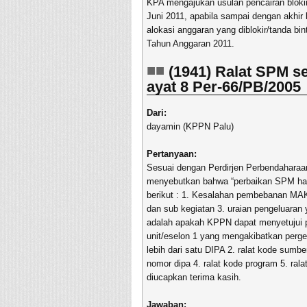
KPA mengajukan usulan pencairan blokir
Juni 2011, apabila sampai dengan akhir
alokasi anggaran yang diblokir/tanda bi
Tahun Anggaran 2011.
(1941) Ralat SPM se
ayat 8 Per-66/PB/2005
Dari:
dayamin (KPPN Palu)
Pertanyaan:
Sesuai dengan Perdirjen Perbendaharaa
menyebutkan bahwa “perbaikan SPM hany
berikut : 1. Kesalahan pembebanan MAK
dan sub kegiatan 3. uraian pengeluaran
adalah apakah KPPN dapat menyetujui pe
unit/eselon 1 yang mengakibatkan perges
lebih dari satu DIPA 2. ralat kode sumb
nomor dipa 4. ralat kode program 5. ral
diucapkan terima kasih.
Jawaban: