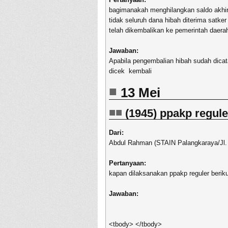
bagimanakah menghilangkan saldo akhir k
tidak seluruh dana hibah diterima satke
telah dikembalikan ke pemerintah daera
Jawaban:
Apabila pengembalian hibah sudah dicat
dicek kembali
13 Mei
(1945) ppakp regule
Dari:
Abdul Rahman (STAIN Palangkaraya/Jl.
Pertanyaan:
kapan dilaksanakan ppakp reguler berik
Jawaban:
<tbody> </tbody>