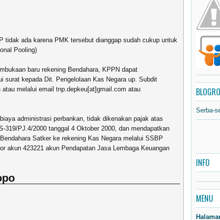
NP tidak ada karena PMK tersebut dianggap sudah cukup untuk
onal Pooling)
pembukaan baru rekening Bendahara, KPPN dapat
i surat kepada Dit. Pengelolaan Kas Negara up. Subdit
atau melalui email tnp.depkeu[at]gmail.com atau
BLOGRO
Serba-s
biaya administrasi perbankan, tidak dikenakan pajak atas
r S-319/PJ.4/2000 tanggal 4 Oktober 2000, dan mendapatkan
h Bendahara Satker ke rekening Kas Negara melalui SSBP
omor akun 423221 akun Pendapatan Jasa Lembaga Keuangan
INFO
opo
MENU
Halama