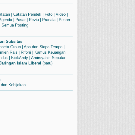
atatan
|
Catatan Pendek
|
Foto
|
Video
|
Agenda
|
Pasar
|
Reviu
|
Pranala
|
Pesan
|
Semua Posting
dan Subsitus
Soneta Group
|
Apa dan Siapa Tempo
|
mien Rais
|
Riforri
|
Kamus Keuangan
enduk
|
KickAndy
|
Amirsyah’s Seputar
Jaringan Islam Liberal
(baru)
n
 dan Kebijakan