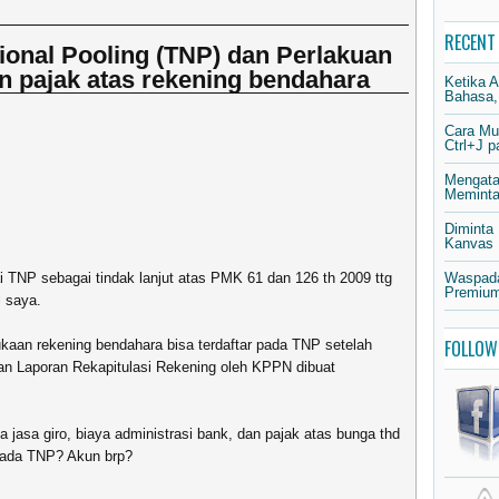
RECENT
tional Pooling (TNP) dan Perlakuan
n pajak atas rekening bendahara
Ketika 
Bahasa,
Cara Mu
Ctrl+J 
Mengata
Meminta 
Diminta
Kanvas
 TNP sebagai tindak lanjut atas PMK 61 dan 126 th 2009 ttg
Waspada
Premium
l saya.
FOLLOW
kaan rekening bendahara bisa terdaftar pada TNP setelah
an Laporan Rekapitulasi Rekening oleh KPPN dibuat
 jasa giro, biaya administrasi bank, dan pajak atas bunga thd
 pada TNP? Akun brp?