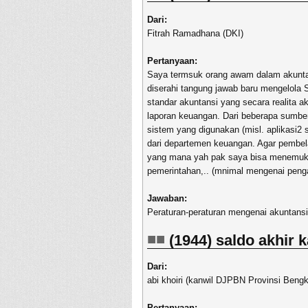
Dari:
Fitrah Ramadhana (DKI)
Pertanyaan:
Saya termsuk orang awam dalam akuntans
diserahi tangung jawab baru mengelola S
standar akuntansi yang secara realita a
laporan keuangan. Dari beberapa sumbe
sistem yang digunakan (misl. aplikasi
dari departemen keuangan. Agar pembel
yang mana yah pak saya bisa menemuk
pemerintahan,.. (mnimal mengenai pengap
Jawaban:
Peraturan-peraturan mengenai akuntans
(1944) saldo akhir k
Dari:
abi khoiri (kanwil DJPBN Provinsi Bengk
Pertanyaan: