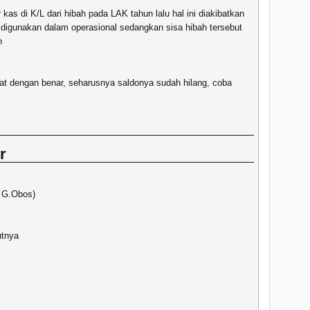
as di K/L dari hibah pada LAK tahun lalu hal ini diakibatkan
r digunakan dalam operasional sedangkan sisa hibah tersebut
h
at dengan benar, seharusnya saldonya sudah hilang, coba
r
 G.Obos)
utnya