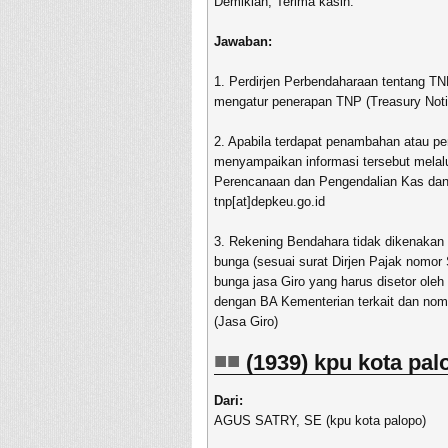
Demikian, Terima kasih.
Jawaban:
1. Perdirjen Perbendaharaan tentang T
mengatur penerapan TNP (Treasury Noti
2. Apabila terdapat penambahan atau 
menyampaikan informasi tersebut melalu
Perencanaan dan Pengendalian Kas dan 
tnp[at]depkeu.go.id
3. Rekening Bendahara tidak dikenakan 
bunga (sesuai surat Dirjen Pajak nomo
bunga jasa Giro yang harus disetor ole
dengan BA Kementerian terkait dan n
(Jasa Giro)
(1939) kpu kota pal
Dari:
AGUS SATRY, SE (kpu kota palopo)