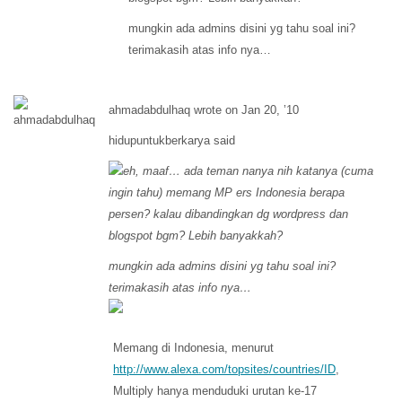
mungkin ada admins disini yg tahu soal ini?
terimakasih atas info nya…
ahmadabdulhaq wrote on Jan 20, ’10
hidupuntukberkarya said
eh, maaf… ada teman nanya nih katanya (cuma
ingin tahu) memang MP ers Indonesia berapa
persen? kalau dibandingkan dg wordpress dan
blogspot bgm? Lebih banyakkah?
mungkin ada admins disini yg tahu soal ini?
terimakasih atas info nya…
Memang di Indonesia, menurut
http://www.alexa.com/topsites/countries/ID
,
Multiply hanya menduduki urutan ke-17