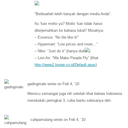
“Berbuatlah lebih banyak dengan media Anda”.
Itu ‘kan motto ya? Motto ‘kan tidak harus
diterjemahkan ke bahasa lokal? Misalnya:
– Essenza: “No tile like it!”
– Hypermart: “Low prices and more…”
– Nike: “Just do it” (hanya duit
)
– Lion Air: “We Make People Fly” (lihat
http://www2.lionair.co.id/Default.aspx
)
gadingmale wrote on Feb 4, ’10
Memicu semangat juga nih setelah lihat bahwa Indonesia
menduduki peringkat 3, coba bantu sebisanya deh.
cahpamulang wrote on Feb 4, ’10