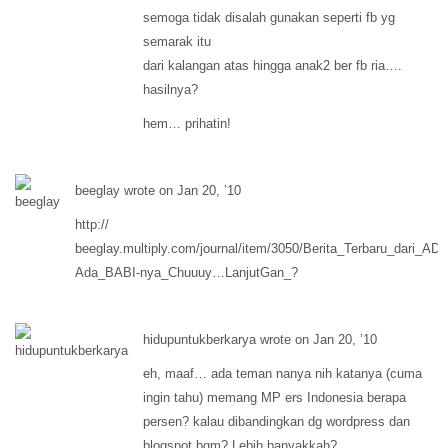
semoga tidak disalah gunakan seperti fb yg
semarak itu
dari kalangan atas hingga anak2 ber fb ria….
hasilnya?
hem… prihatin!
beeglay wrote on Jan 20, ’10
http://
beeglay.multiply.com/journal/item/3050/Berita_Terbaru_dari
Ada_BABI-nya_Chuuuy…LanjutGan_?
hidupuntukberkarya wrote on Jan 20, ’10
eh, maaf… ada teman nanya nih katanya (cuma
ingin tahu) memang MP ers Indonesia berapa
persen? kalau dibandingkan dg wordpress dan
blogspot bgm? Lebih banyakkah?