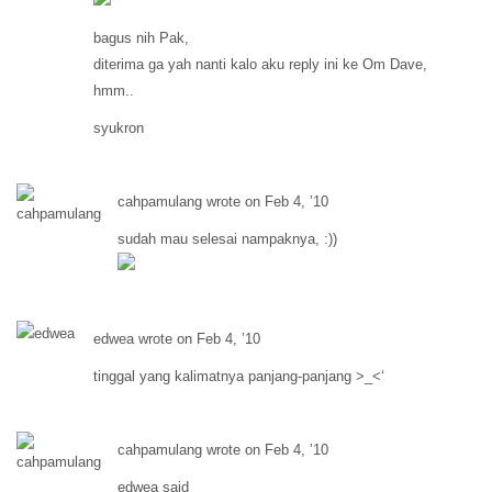
bagus nih Pak,
diterima ga yah nanti kalo aku reply ini ke Om Dave,
hmm..
syukron
cahpamulang wrote on Feb 4, ’10
sudah mau selesai nampaknya, :))
edwea wrote on Feb 4, ’10
tinggal yang kalimatnya panjang-panjang >_<‘
cahpamulang wrote on Feb 4, ’10
edwea said