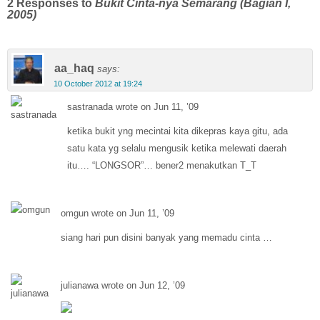
2 Responses to
Bukit Cinta-nya Semarang (Bagian I,
2005)
aa_haq
says:
10 October 2012 at 19:24
sastranada wrote on Jun 11, ’09
ketika bukit yng mecintai kita dikepras kaya gitu, ada
satu kata yg selalu mengusik ketika melewati daerah
itu…. “LONGSOR”… bener2 menakutkan T_T
omgun wrote on Jun 11, ’09
siang hari pun disini banyak yang memadu cinta …
julianawa wrote on Jun 12, ’09