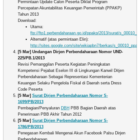
Permintaan Update Calon Peserta Diklat Program
Percepatan Akuntabilitas Keuangan Pemerintah (PPAKP)
Tahun 2013
Download:
Utama:
ftp://ftp1.perbendaharaan.go.id/ppakp/2013/surat/s_00010_
Alternatif (atas permintaan Elin):
http://sites.google.com/site/wikiapbn7/berkas/s_00010_ppa
[5 Mar] Undangan Dirjen Perbendaharaan Nomor UND-
225/PB.1/2013
Revisi Pemanggilan Peserta Kegiatan Peningkatan
Kompetensi Pejabat Eselon III di Lingkungan Kanwil Ditjen
Perbendaharaan Sebagai Representasi Kementerian
Keuangan Selaku Pengelola Fiskal di Daerah serta Dress
Code Peserta
[5 Mar]
Surat Dirjen Perbendaharaan Nomor S-
1699/PB/2013
Pembagian/Penyaluran
DBH
PBB Bagian Daerah atas
Penerimaan PBB Akhir Tahun 2012
[5 Mar]
Surat Dirjen Perbendaharaan Nomor S-
1786/PB/2013
Penegasan Kembali Mengenai Akun Facebook Palsu Dirjen
Perbendaharaan