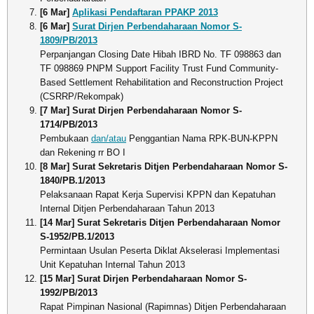
[6 Mar]
Aplikasi Pendaftaran PPAKP 2013
[6 Mar]
Surat Dirjen Perbendaharaan Nomor S-
1809/PB/2013
Perpanjangan Closing Date Hibah IBRD No. TF 098863 dan
TF 098869 PNPM Support Facility Trust Fund Community-
Based Settlement Rehabilitation and Reconstruction Project
(CSRRP/Rekompak)
[7 Mar] Surat Dirjen Perbendaharaan Nomor S-
1714/PB/2013
Pembukaan
dan/atau
Penggantian Nama RPK-BUN-KPPN
dan Rekening rr BO I
[8 Mar] Surat Sekretaris Ditjen Perbendaharaan Nomor S-
1840/PB.1/2013
Pelaksanaan Rapat Kerja Supervisi KPPN dan Kepatuhan
Internal Ditjen Perbendaharaan Tahun 2013
[14 Mar] Surat Sekretaris Ditjen Perbendaharaan Nomor
S-1952/PB.1/2013
Permintaan Usulan Peserta Diklat Akselerasi Implementasi
Unit Kepatuhan Internal Tahun 2013
[15 Mar] Surat Dirjen Perbendaharaan Nomor S-
1992/PB/2013
Rapat Pimpinan Nasional (Rapimnas) Ditjen Perbendaharaan