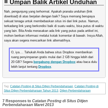
Umpan Balik Artikel Unduhan
Nah, pengunjung yang terhormat. Apakah pranala unduhan (link
download) di atas berjalan dengan baik? Saya memang berupaya
sekuat tenaga untuk membebaskan situs ini dari link putus. Namun,
terkadang link yang berkondisi baik di suatu waktu, bisa putus di waktu
yang lain. Bila Anda merasakan ada link yang putus pada artikel ini,
mohon berikan informasi melalui kotak komentar di bawah. Insya Allah,
saya akan segera mencarikan link alternatifnya.
O, iya.... Tahukah Anda bahwa situs Dropbox memberikan
ruang penyimpanan gratis mulai dari 2 GB hingga lebih dari
20 GB? Segera
bergabung dengan Dropbox
atau baca dulu
lebih lanjut tentang
Dropbox
.
Catatan Posting di Situs Ditjen Perbendaharaan
,
Catatan Posting di
Situs Ditjen Perbendaharaan Tahun 2013
,
Ditjen Perbendaharaan
7 Responses to
Catatan Posting di Situs Ditjen
Perbendaharaan Maret 2013