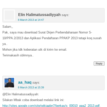
Elin Halimatussadiyyah
says:
8 March 2013 at 14:47
Salam,,
Pak, saya mau download Surat Dirjen Perbendaharaan Nomor S-
10/PPA.2/2013 dan Aplikasi Pendaftaran PPAKP 2013 tetapi koq susah
ya..
Mohon jika tdk keberatan utk di kirim ke email.
Terimakasih sblmnya..
Reply
aa_haq
says:
8 March 2013 at 15:39
@Elin Halimatussadiyyah:
Silakan Mbak coba download melalui link ini:
http://sites.google.com/site/wikiapbn7/berkas/s_00010_ppa2_2013.pdf
.