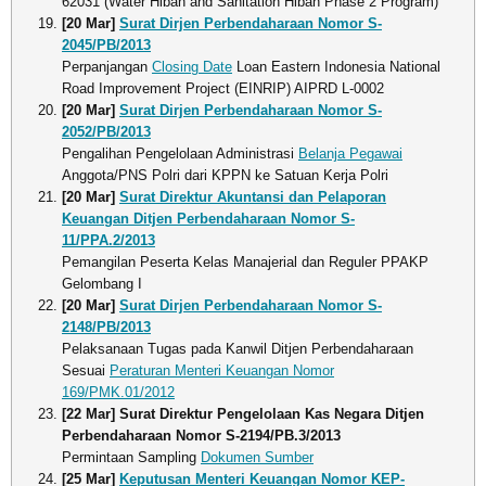
62031 (Water Hibah and Sanitation Hibah Phase 2 Program)
[20 Mar]
Surat Dirjen Perbendaharaan Nomor S-
2045/PB/2013
Perpanjangan
Closing Date
Loan Eastern Indonesia National
Road Improvement Project (EINRIP) AIPRD L-0002
[20 Mar]
Surat Dirjen Perbendaharaan Nomor S-
2052/PB/2013
Pengalihan Pengelolaan Administrasi
Belanja Pegawai
Anggota/PNS Polri dari KPPN ke Satuan Kerja Polri
[20 Mar]
Surat Direktur Akuntansi dan Pelaporan
Keuangan Ditjen Perbendaharaan Nomor S-
11/PPA.2/2013
Pemangilan Peserta Kelas Manajerial dan Reguler PPAKP
Gelombang I
[20 Mar]
Surat Dirjen Perbendaharaan Nomor S-
2148/PB/2013
Pelaksanaan Tugas pada Kanwil Ditjen Perbendaharaan
Sesuai
Peraturan Menteri Keuangan Nomor
169/PMK.01/2012
[22 Mar] Surat Direktur Pengelolaan Kas Negara Ditjen
Perbendaharaan Nomor S-2194/PB.3/2013
Permintaan Sampling
Dokumen Sumber
[25 Mar]
Keputusan Menteri Keuangan Nomor KEP-