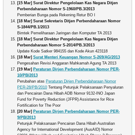
[15 Mar] Surat Direktur Pengelolaan Kas Negara Ditjen
Perbendaharaan Nomor S-1960/PB.3/2013
Pemberian Bunga pada Rekening Retur BO I
[18 Mar] Surat Sekretaris Ditjen Perbendaharaan Nomor
S-1844/PB.1/2013
Bimtek Pemeliharaan Jaringan dan Komputer TA 2013
[18 Mar] Surat Direktur Pengelolaan Kas Negara Ditjen
Perbendaharaan Nomor S-2014/PB.3/2013
Update Kode Satker 984155 dan Kode Akun 423118
[18 Mar]
Surat Menteri Keuangan Nomor S-269/AG/2013
Pengesahan Revisi Anggaran Mahkamah Agung TA 2013
[19 Mar]
Peraturan Dirjen Perbendaharaan Nomor PER-
10/PB/2013
Perubahan atas
Peraturan Dirjen Perbendaharaan Nomor
PER-28/PB/2010
Tentang Petunjuk Pelaksanaan Penyaluran
dan Pencairan Dana Hibah ADB Nomor 9132-INO Japan
Fund for Poverty Reduction (JFPR) Assistance for Rice
Fortification for The Poor
[20 Mar]
Peraturan Dirjen Perbendaharaan Nomor PER-
9/PB/2013
Petunjuk Pelaksanaan Pencairan Dana Hibah Australian
Agency for International Development (AusAID) Nomor