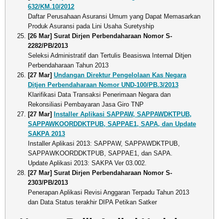
632/KM.10/2012
Daftar Perusahaan Asuransi Umum yang Dapat Memasarkan
Produk Asuransi pada Lini Usaha Suretyship
[26 Mar] Surat Dirjen Perbendaharaan Nomor S-
2282/PB/2013
Seleksi Administratif dan Tertulis Beasiswa Internal Ditjen
Perbendaharaan Tahun 2013
[27 Mar]
Undangan Direktur Pengelolaan Kas Negara
Ditjen Perbendaharaan Nomor UND-100/PB.3/2013
Klarifikasi Data Transaksi Penerimaan Negara dan
Rekonsiliasi Pembayaran Jasa Giro TNP
[27 Mar]
Installer Aplikasi SAPPAW, SAPPAWDKTPUB,
SAPPAWKOORDDKTPUB, SAPPAE1, SAPA, dan Update
SAKPA 2013
Installer Aplikasi 2013: SAPPAW, SAPPAWDKTPUB,
SAPPAWKOORDDKTPUB, SAPPAE1, dan SAPA.
Update Aplikasi 2013: SAKPA Ver 03.002.
[27 Mar] Surat Dirjen Perbendaharaan Nomor S-
2303/PB/2013
Penerapan Aplikasi Revisi Anggaran Terpadu Tahun 2013
dan Data Status terakhir DIPA Petikan Satker