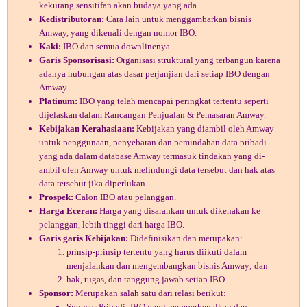
kekurang sensitifan akan budaya yang ada.
Kedistributoran:
Cara lain untuk menggambarkan bisnis
Amway, yang dikenali dengan nomor IBO.
Kaki:
IBO dan semua downlinenya
Garis Sponsorisasi:
Organisasi struktural yang terbangun karena
adanya hubungan atas dasar perjanjian dari setiap IBO dengan
Amway.
Platinum:
IBO yang telah mencapai peringkat tertentu seperti
dijelaskan dalam Rancangan Penjualan & Pemasaran Amway.
Kebijakan Kerahasiaan:
Kebijakan yang diambil oleh Amway
untuk penggunaan, penyebaran dan pemindahan data pribadi
yang ada dalam database Amway termasuk tindakan yang di­
ambil oleh Amway untuk melindungi data tersebut dan hak atas
data tersebut jika diperlukan.
Prospek:
Calon IBO atau pelanggan.
Harga Eceran:
Harga yang disarankan untuk dikenakan ke
pelanggan, lebih tinggi dari harga IBO.
Garis garis Kebijakan:
Didefinisikan dan merupakan:
prinsip-prinsip tertentu yang harus diikuti dalam
menjalankan dan mengembangkan bisnis Amway; dan
hak, tugas, dan tanggung jawab setiap IBO.
Sponsor:
Merupakan salah satu dari relasi berikut:
Sponsor Pribadi: IBO yang memperkenalkan dan