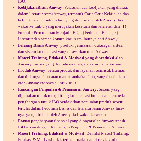
IBO.
Kebijakan Bisnis Amway:
Peraturan dan kebijakan yang dimuat
dalam literatur resmi Amway, termasuk Garis-Garis Kebijakan dan
kebijakan serta buletin lain yang diterbitkan oleh Amway dari
waktu ke waktu yang merupakan kesatuan dan referensi dari: 1)
Formulir Permohonan Menjadi IBO; 2) Pedoman Bisnis; 3)
Literatur dan sarana komunikasi resmi lainnya dari Amway.
Peluang Bisnis Amway:
produk, pemasaran, dukungan sistem
dan sistem kompensasi yang ditawarkan oleh Amway.
Materi Training, Edukasi & Motivasi yang diproduksi oleh
Amway:
materi yang diproduksi oleh, atau atas nama Amway.
Produk Amway:
Semua produk dan layanan, termasuk literatur
dan dukungan lain atau materi tambahan lain, yang disediakan
oleh Amway Indonesia untuk IBO.
Rancangan Penjualan & Pemasaran Amway:
Sistem yang
digunakan untuk menghitung kompensasi bonus dan pemberian
penghargaan untuk IBO berdasarkan penjualan produk seperti
tertulis dalam Pedoman Bisnis dan literatur resmi Amway lain­
nya, yang dirubah oleh Amway dari waktu ke waktu.
Bonus:
penghargaan finansial yang dibayar oleh Amway untuk
IBO sesuai dengan Rancangan Penjualan & Pemasaran Amway.
Materi Training, Edukasi & Motivasi:
Definisi Materi Training,
Edukasi & Motivasi tidak terbatas pada materi cetak, audio-