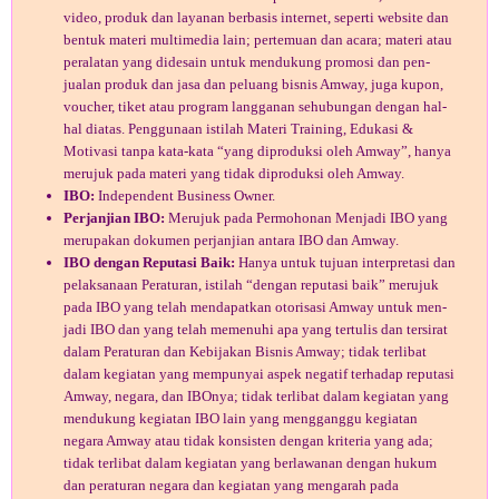
video, produk dan layanan berbasis internet, seperti website dan
bentuk materi multimedia lain; pertemuan dan acara; materi atau
peralatan yang didesain untuk mendukung promosi dan pen­
jualan produk dan jasa dan peluang bisnis Amway, juga kupon,
voucher, tiket atau program langganan sehubungan dengan hal-
hal diatas. Penggunaan istilah Materi Training, Edukasi &
Motivasi tanpa kata-kata “yang diproduksi oleh Amway”, hanya
merujuk pada materi yang tidak diproduksi oleh Amway.
IBO:
Independent Business Owner.
Perjanjian IBO:
Merujuk pada Permohonan Menjadi IBO yang
merupakan dokumen perjanjian antara IBO dan Amway.
IBO dengan Reputasi Baik:
Hanya untuk tujuan interpretasi dan
pelaksanaan Peraturan, istilah “dengan reputasi baik” merujuk
pada IBO yang telah mendapatkan otorisasi Amway untuk men­
jadi IBO dan yang telah memenuhi apa yang tertulis dan tersirat
dalam Peraturan dan Kebijakan Bisnis Amway; tidak terlibat
dalam kegiatan yang mempunyai aspek negatif terhadap repu­tasi
Amway, negara, dan IBOnya; tidak terlibat dalam kegiatan yang
mendukung kegiatan IBO lain yang mengganggu kegiatan
negara Amway atau tidak konsisten dengan kriteria yang ada;
tidak terlibat dalam kegiatan yang berlawanan dengan hukum
dan peraturan negara dan kegiatan yang mengarah pada