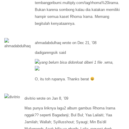
tembangpribumi.multiply.com/tag/rhoma%20irama.
Bukan karena sombong kalau dia katakan memiliki
hampir semua kaset Rhoma Irama. Memang
begitulah kenyataannya.
ahmadabdulhaq wrote on Dec 21, ’08
dadigarengsik said
yang belum bisa didonloat diberi 1 file .wma,
O, itu toh rupanya. Thanks berat
divitrio wrote on Jan 8, ’09
Mas punya liriknya lagu2 album gambus Rhoma Irama
nggak?? seperti Bagadanji; Bul Bul; Yaa Lailaiti; Yaa
Jamilah; Wallah; Syillusshout; Syaugi; Min Ba’dil
Mufarroqoh; Azak billa ya gharib; Laila; request donk……