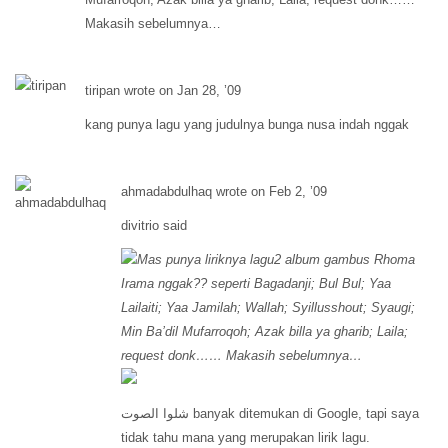
Makasih sebelumnya…
tiripan wrote on Jan 28, ’09
kang punya lagu yang judulnya bunga nusa indah nggak
ahmadabdulhaq wrote on Feb 2, ’09
divitrio said
Mas punya liriknya lagu2 album gambus Rhoma
Irama nggak?? seperti Bagadanji; Bul Bul; Yaa
Lailaiti; Yaa Jamilah; Wallah; Syillusshout; Syaugi;
Min Ba’dil Mufarroqoh; Azak billa ya gharib; Laila;
request donk…… Makasih sebelumnya…
شلوا الصوت banyak ditemukan di Google, tapi saya
tidak tahu mana yang merupakan lirik lagu.