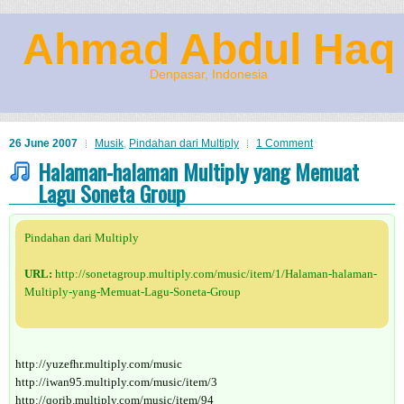
Ahmad Abdul Haq
Denpasar, Indonesia
26 June 2007
Musik
,
Pindahan dari Multiply
1 Comment
Halaman-halaman Multiply yang Memuat
Lagu Soneta Group
Pindahan dari Multiply
URL:
http://sonetagroup.multiply.com/music/item/1/Halaman-halaman-
Multiply-yang-Memuat-Lagu-Soneta-Group
http://yuzefhr.multiply.com/music
http://iwan95.multiply.com/music/item/3
http://qorib.multiply.com/music/item/94