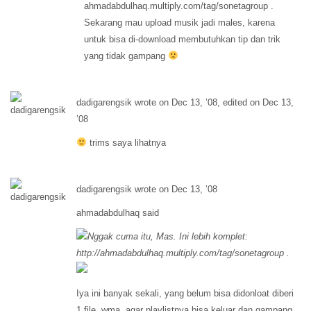
ahmadabdulhaq.multiply.com/tag/sonetagroup .
Sekarang mau upload musik jadi males, karena
untuk bisa di-download membutuhkan tip dan trik
yang tidak gampang
dadigarengsik wrote on Dec 13, ’08, edited on Dec 13,
’08
trims saya lihatnya
dadigarengsik wrote on Dec 13, ’08
ahmadabdulhaq said
Nggak cuma itu, Mas. Ini lebih komplet:
http://
ahmadabdulhaq.multiply.com/tag/sonetagroup .
Iya ini banyak sekali, yang belum bisa didonloat diberi
1 file .wma, agar playlistnya bisa keluar dan gampang