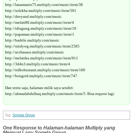
http://larasmanis75.multiply.com/music/item/38
http://solekha.multiply.com/music/item/501
http://deeyand.multiply.com/music
http://melati80.multiply.com/music/item/4
http://idiagung.multiply.com/music/item/10
http://papaman.multiply.com/music/item/1
http://badrile.multiply.com/music
http://sindywg.multiply.com/music/item/2585
http://acehasaus.multiply.com/music
http://melatiku.multiply.com/music/item/911
http://3d4n3.multiply.com/music/item/4
http://ridhobustami.multiply.com/music/item/160
http://bongerd.multiply.com/music/item/747
Dan tentu saja, halaman milik saya sendiri:
http://ahmadabdulhaq.multiply.com/music/item/5. Bisa request lagi.
Soneta Group
One Response to
Halaman-halaman Multiply yang
Memuat Lagu Soneta Group