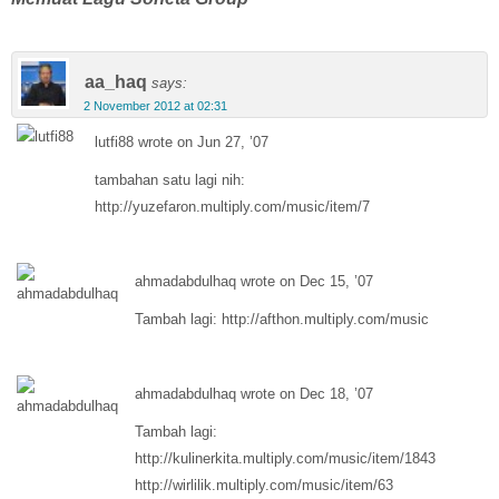
aa_haq
says:
2 November 2012 at 02:31
lutfi88 wrote on Jun 27, ’07
tambahan satu lagi nih:
http://
yuzefaron.multiply.com/music/item/7
ahmadabdulhaq wrote on Dec 15, ’07
Tambah lagi: http://
afthon.multiply.com/music
ahmadabdulhaq wrote on Dec 18, ’07
Tambah lagi:
http://
kulinerkita.multiply.com/music/item/1843
http://
wirlilik.multiply.com/music/item/63