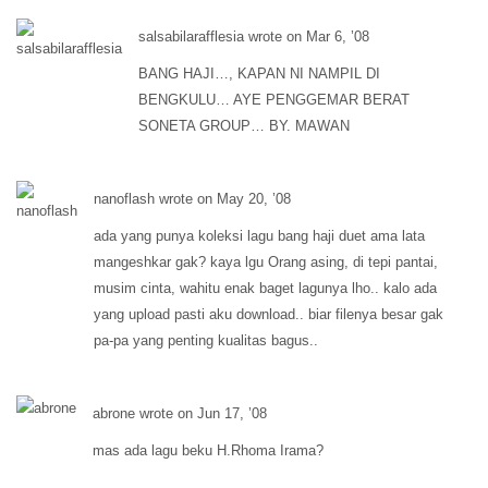
salsabilarafflesia wrote on Mar 6, ’08
BANG HAJI…, KAPAN NI NAMPIL DI
BENGKULU… AYE PENGGEMAR BERAT
SONETA GROUP… BY. MAWAN
nanoflash wrote on May 20, ’08
ada yang punya koleksi lagu bang haji duet ama lata
mangeshkar gak? kaya lgu Orang asing, di tepi pantai,
musim cinta, wahitu enak baget lagunya lho.. kalo ada
yang upload pasti aku download.. biar filenya besar gak
pa-pa yang penting kualitas bagus..
abrone wrote on Jun 17, ’08
mas ada lagu beku H.Rhoma Irama?