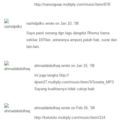
http://
nanunguae.multiply.com/music/item/678
rashidpdks wrote on Jan 10, ’08
Saya pasti senang dgn lagu dangdut Rhoma Irama
sekitar 1970an..antaranya ampuni,patah hati, surat dan
lain-lain.
ahmadabdulhaq wrote on Jan 15, ’08
Ini juga langka http://
djoen27.multiply.com/music/item/3/Soneta_MP3
Sayang kualitasnya tidak cukup baik
ahmadabdulhaq wrote on Feb 26, ’08
http://
ketutski.multiply.com/music/item/214