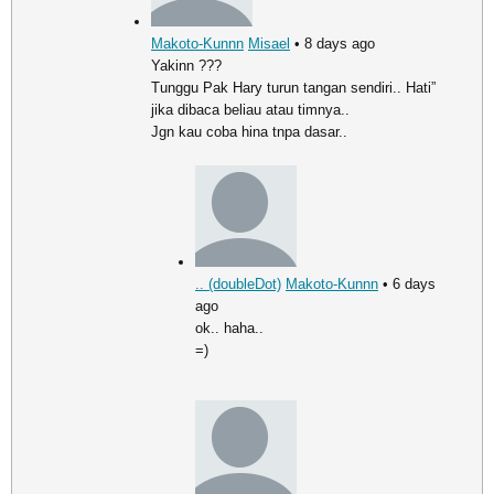
Makoto-Kunnn
Misael
• 8 days ago
Yakinn ???
Tunggu Pak Hary turun tangan sendiri.. Hati”
jika dibaca beliau atau timnya..
Jgn kau coba hina tnpa dasar..
.. (doubleDot)
Makoto-Kunnn
• 6 days
ago
ok.. haha..
=)