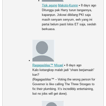
Tjok agung
Makoto-Kunnn
• 8 days ago
Ditunggu pak Harry turun tangannya,
kapanpun. Jokowi dibilang PKI saja
masih senyam senyum, eeh yang ini
partai belum pasti lolos ET saja, seolah
berkuasa.
Ragagasblas™
Misael
• 8 days ago
Kalo ketangkep malah jadi “share berjamaah”
kan?
(Ragagasblas™ – Voting the wrong person for
Governor is like calling The Three Stooges to
fix their plumbing. It’s incredibly entertaining,
but no jobs will get done).