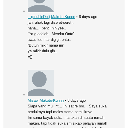
.. (doubleDot)
Makoto-Kunnn
• 6 days ago
jah, ahok lagi diseret-seret..
haha…, benci nih yee..
“Ya g adalah.. Mereka Onta”
awas loe ntar digigit onta..
“Butuh mikir nama ini”
ya mikir dulu gih..
=))
Misael
Makoto-Kunnn
• 8 days ago
Siapa yang muji ht… Ini satire bro… Saya suka
produknya tapi males sama pemiliknya.
Ini sama kayak suka masakan di suatu rumah
makan, tapi tidak suka sm sikap pelayan rumah