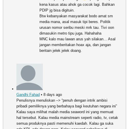
kena kasus atau ahok ga cocok lagi. Bahkan
PDIP jg bisa digituin.
Btw kebanyakan masyarakat bodo amat sm
media mana, asal masuk tipi beres. Politik
urusan nomor seribu meski mrk tau. Tivi oon
dimasukin metro tipu juga. Hahahaha
MNC kalo mau lawan arus yah silakan… Asal
jangan memberitakan hoax aja, dan jangan
beritain jelek jelek doang.
Gandhi Fahad
• 8 days ago
Penulisnya menuliskan –> “penuh dengan intrik ambisi
pribadi pemiliknya yang berbahaya bagi keutuhan negara ini”
Kalau saya milihat malah media seaword ini yang memuat
hal tersebut. Kalau media mainstream seperti radio, tv, cetak
semua produknya pasti memenuhi kaedah. Kalau ga suka