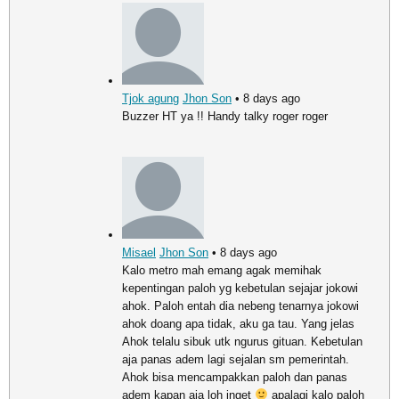
Tjok agung
Jhon Son
• 8 days ago
Buzzer HT ya !! Handy talky roger roger
Misael
Jhon Son
• 8 days ago
Kalo metro mah emang agak memihak
kepentingan paloh yg kebetulan sejajar jokowi
ahok. Paloh entah dia nebeng tenarnya jokowi
ahok doang apa tidak, aku ga tau. Yang jelas
Ahok telalu sibuk utk ngurus gituan. Kebetulan
aja panas adem lagi sejalan sm pemerintah.
Ahok bisa mencampakkan paloh dan panas
adem kapan aja loh inget
apalagi kalo paloh