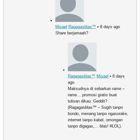
Misael
Ragagasblas™
• 8 days ago
Share berjamaah?
Ragagasblas™
Misael
• 8 days
ago
Maksudnya di sebarkan rame –
rame… promosi gratis buat
tulisan dikau. Geddit?
(Ragagasblas™ – Sugih tanpo
bondo, menang tanpo ngasorake,
internet tanpo kabel, omongan
tanpo digagas,… blas! #LOL).