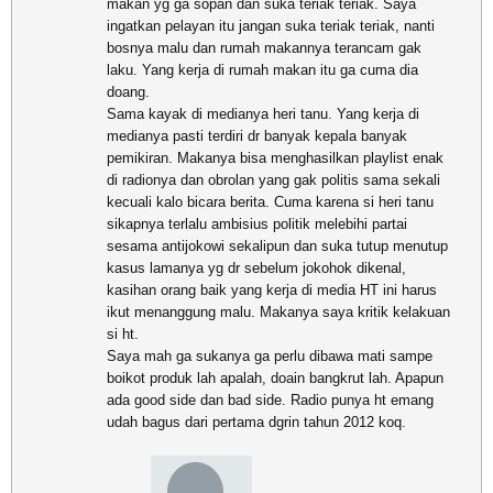
makan yg ga sopan dan suka teriak teriak. Saya
ingatkan pelayan itu jangan suka teriak teriak, nanti
bosnya malu dan rumah makannya terancam gak
laku. Yang kerja di rumah makan itu ga cuma dia
doang.
Sama kayak di medianya heri tanu. Yang kerja di
medianya pasti terdiri dr banyak kepala banyak
pemikiran. Makanya bisa menghasilkan playlist enak
di radionya dan obrolan yang gak politis sama sekali
kecuali kalo bicara berita. Cuma karena si heri tanu
sikapnya terlalu ambisius politik melebihi partai
sesama antijokowi sekalipun dan suka tutup menutup
kasus lamanya yg dr sebelum jokohok dikenal,
kasihan orang baik yang kerja di media HT ini harus
ikut menanggung malu. Makanya saya kritik kelakuan
si ht.
Saya mah ga sukanya ga perlu dibawa mati sampe
boikot produk lah apalah, doain bangkrut lah. Apapun
ada good side dan bad side. Radio punya ht emang
udah bagus dari pertama dgrin tahun 2012 koq.