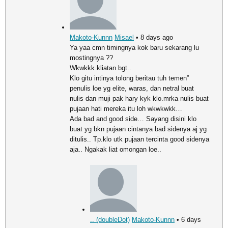
Makoto-Kunnn
Misael
• 8 days ago
Ya yaa cmn timingnya kok baru sekarang lu
mostingnya ??
Wkwkkk kliatan bgt..
Klo gitu intinya tolong beritau tuh temen”
penulis loe yg elite, waras, dan netral buat
nulis dan muji pak hary kyk klo.mrka nulis buat
pujaan hati mereka itu loh wkwkwkk…
Ada bad and good side… Sayang disini klo
buat yg bkn pujaan cintanya bad sidenya aj yg
ditulis.. Tp.klo utk pujaan tercinta good sidenya
aja.. Ngakak liat omongan loe..
.. (doubleDot)
Makoto-Kunnn
• 6 days