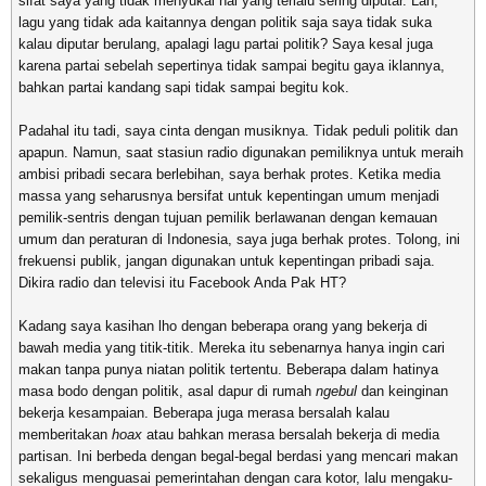
sifat saya yang tidak menyukai hal yang terlalu sering diputar. Lah,
lagu yang tidak ada kaitannya dengan politik saja saya tidak suka
kalau diputar berulang, apalagi lagu partai politik? Saya kesal juga
karena partai sebelah sepertinya tidak sampai begitu gaya iklannya,
bahkan partai kandang sapi tidak sampai begitu kok.
Padahal itu tadi, saya cinta dengan musiknya. Tidak peduli politik dan
apapun. Namun, saat stasiun radio digunakan pemiliknya untuk meraih
ambisi pribadi secara berlebihan, saya berhak protes. Ketika media
massa yang seharusnya bersifat untuk kepentingan umum menjadi
pemilik-sentris dengan tujuan pemilik berlawanan dengan kemauan
umum dan peraturan di Indonesia, saya juga berhak protes. Tolong, ini
frekuensi publik, jangan digunakan untuk kepentingan pribadi saja.
Dikira radio dan televisi itu Facebook Anda Pak HT?
Kadang saya kasihan lho dengan beberapa orang yang bekerja di
bawah media yang titik-titik. Mereka itu sebenarnya hanya ingin cari
makan tanpa punya niatan politik tertentu. Beberapa dalam hatinya
masa bodo dengan politik, asal dapur di rumah
ngebul
dan keinginan
bekerja kesampaian. Beberapa juga merasa bersalah kalau
memberitakan
hoax
atau bahkan merasa bersalah bekerja di media
partisan. Ini berbeda dengan begal-begal berdasi yang mencari makan
sekaligus menguasai pemerintahan dengan cara kotor, lalu mengaku-