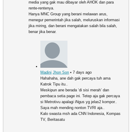
media yang gak mau dibayar oleh AHOK dan para
rente-rentenya.
Hanya MNC Group yang berani melawan arus,
menegur pemerintah jika salah, meluruskan informasi
jika miring, dan berani mengatakan salah bila salah,
benar jika benar.
Madini
Jhon Son
• 7 days ago
Hahahaha, ane dah gak percaya tuh ama
Katrok Tipu itu..
Meskipun ane berada ‘di sisi merah’ dan
pembaca setia page ini. Tetep aja gak percaya
si Metrotivu apalagi iNgus yg jelas2 kompor..
Saya mah mending nonton TVRI aja..
Kalo swasta msh ada CNN Indonesia, Kompas
TV, Beritasatu