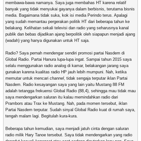
membawa-bawa namanya. Saya juga membahas HT karena relatif
banyak yang tidak menyukai gayanya dalam berbisnis, terutama bisnis
media. Bagaimana tidak suka, kok isi media Perindo terus. Apalagi
yang sudah memantau pergerakan politik HT dari beberapa tahun ke
belakang. Kelihatan sekali televisi dan radio yang seharusnya kanal
publik dan bebas dijadikan ajang berpolitik oleh siapapun menjadi ajang
(wadah) yang hanya digunakan untuk HT saja.
Radio? Saya pernah mendengar sendiri promosi partai Nasdem di
Global Radio. Partai Hanura lupa-lupa ingat. Sampai tahun 2015 saya
selalu menggunakan radio analog di kamar, belakangan jarang saya
gunakan karena kualitas radio HP
jauh lebih mumpuni. Nah, ketika
memutar untuk mencari
channel
, tidak sengaja terputar iklan Partai
Nasdem. Radio kesayangan saya yang lain yaitu Mustang 88 FM
adalah tetangga frekuensi Global Radio (88,4), sehingga mau tidak mau
saya mendengarkan saluran itu kalau memindahkan radio dari
Prambors atau Trax ke Mustang. Nah, pada momen tersebut, iklan
Partai Nasdem terputar. Sudah sinyal Global Radio kuat di rumah saya,
tengah malam lagi. Begitulah kura-kura.
Beberapa tahun kemudian, saya menjadi jatuh cinta dengan saluran
radio milik Hary Tanoe tersebut. Saya tidak mendengarkan yang radio