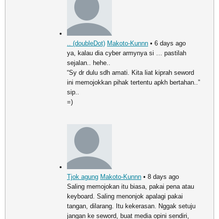
.. (doubleDot)
Makoto-Kunnn
• 6 days ago
ya, kalau dia cyber armynya si … pastilah
sejalan.. hehe..
“Sy dr dulu sdh amati. Kita liat kiprah seword
ini memojokkan pihak tertentu apkh bertahan..”
sip..
=)
Tjok agung
Makoto-Kunnn
• 8 days ago
Saling memojokan itu biasa, pakai pena atau
keyboard. Saling menonjok apalagi pakai
tangan, dilarang. Itu kekerasan. Nggak setuju
jangan ke seword, buat media opini sendiri,