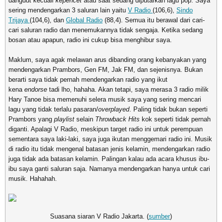
dangdut kecuali
kepencet
atau saat sedang diputarkan lagu pop. Saya
sering mendengarkan 3 saluran lain yaitu
V Radio
(106,6),
Sindo
Trijaya
(104,6), dan
Global Radio
(88,4). Semua itu berawal dari cari-
cari saluran radio dan menemukannya tidak sengaja. Ketika sedang
bosan atau apapun, radio ini cukup bisa menghibur saya.
Maklum, saya agak melawan arus dibanding orang kebanyakan yang
mendengarkan Prambors, Gen FM, Jak FM, dan sejenisnya. Bukan
berarti saya tidak pernah mendengarkan radio yang ikut
kena
endorse
tadi lho, hahaha. Akan tetapi, saya merasa 3 radio milik
Hary Tanoe bisa memenuhi selera musik saya yang sering mencari
lagu yang tidak terlalu pasaran/
overplayed
. Paling tidak bukan seperti
Prambors yang
playlist
selain
Throwback Hits
kok seperti tidak pernah
diganti. Apalagi V Radio, meskipun target radio ini untuk perempuan
sementara saya laki-laki, saya juga ikutan menggemari radio ini. Musik
di radio itu tidak mengenal batasan jenis kelamin, mendengarkan radio
juga tidak ada batasan kelamin. Palingan kalau ada acara khusus ibu-
ibu saya ganti saluran saja. Namanya mendengarkan hanya untuk cari
musik. Hahahah.
Suasana siaran V Radio Jakarta. (
sumber
)