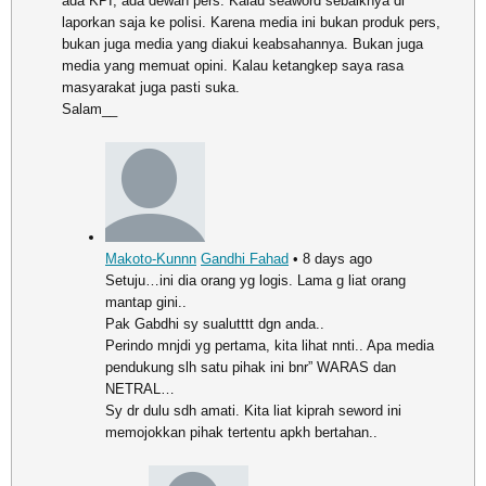
ada KPI, ada dewan pers. Kalau seaword sebaiknya di
laporkan saja ke polisi. Karena media ini bukan produk pers,
bukan juga media yang diakui keabsahannya. Bukan juga
media yang memuat opini. Kalau ketangkep saya rasa
masyarakat juga pasti suka.
Salam__
Makoto-Kunnn
Gandhi Fahad
• 8 days ago
Setuju…ini dia orang yg logis. Lama g liat orang
mantap gini..
Pak Gabdhi sy sualutttt dgn anda..
Perindo mnjdi yg pertama, kita lihat nnti.. Apa media
pendukung slh satu pihak ini bnr” WARAS dan
NETRAL…
Sy dr dulu sdh amati. Kita liat kiprah seword ini
memojokkan pihak tertentu apkh bertahan..