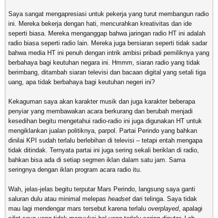
Saya sangat mengapresiasi untuk pekerja yang turut membangun radio
ini. Mereka bekerja dengan hati, mencurahkan kreativitas dan ide
seperti biasa. Mereka menganggap bahwa jaringan radio HT ini adalah
radio biasa seperti radio lain. Mereka juga bersiaran seperti tidak sadar
bahwa media HT ini penuh dengan intrik ambisi pribadi pemiliknya yang
berbahaya bagi keutuhan negara ini. Hmmm, siaran radio yang tidak
berimbang, ditambah siaran televisi dan bacaan digital yang setali tiga
uang, apa tidak berbahaya bagi keutuhan negeri ini?
Kekaguman saya akan karakter musik dan juga karakter beberapa
penyiar yang membawakan acara berkurang dan berubah menjadi
kesedihan begitu mengetahui radio-radio ini juga digunakan HT untuk
mengiklankan jualan politiknya, parpol. Partai Perindo yang bahkan
dinilai KPI sudah terlalu berlebihan di televisi – tetapi entah mengapa
tidak ditindak. Ternyata partai ini juga sering sekali beriklan di radio,
bahkan bisa ada di setiap segmen iklan dalam satu jam. Sama
seringnya dengan iklan program acara radio itu.
Wah, jelas-jelas begitu terputar Mars Perindo, langsung saya ganti
saluran dulu atau minimal melepas
headset
dari telinga. Saya tidak
mau lagi mendengar mars tersebut karena terlalu
overplayed
, apalagi