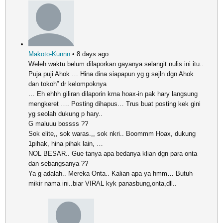
Makoto-Kunnn
• 8 days ago
Weleh waktu belum dilaporkan gayanya selangit nulis ini itu..
Puja puji Ahok … Hina dina siapapun yg g sejln dgn Ahok
dan tokoh” dr kelompoknya
… Eh ehhh giliran dilaporin krna hoax-in pak hary langsung
mengkeret …. Posting dihapus… Trus buat posting kek gini
yg seolah dukung p hary..
G maluuu bossss ??
Sok elite,, sok waras.,, sok nkri.. Boommm Hoax, dukung
1pihak, hina pihak lain, …
NOL BESAR.. Gue tanya apa bedanya klian dgn para onta
dan sebangsanya ??
Ya g adalah.. Mereka Onta.. Kalian apa ya hmm… Butuh
mikir nama ini..biar VIRAL kyk panasbung,onta,dll..