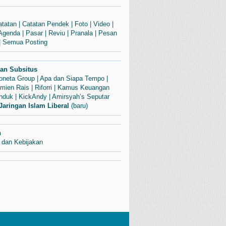
atatan
|
Catatan Pendek
|
Foto
|
Video
|
Agenda
|
Pasar
|
Reviu
|
Pranala
|
Pesan
|
Semua Posting
dan Subsitus
Soneta Group
|
Apa dan Siapa Tempo
|
mien Rais
|
Riforri
|
Kamus Keuangan
enduk
|
KickAndy
|
Amirsyah’s Seputar
Jaringan Islam Liberal
(baru)
n
 dan Kebijakan