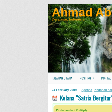
Ahmad Ab
Denpasar, Indonesia
»
HALAMAN UTAMA
POSTING
PORTAL
24 February 2009
Agenda
,
Pindahan dari
Kelana “Satria Bergitar
Pindahan dari Multiply