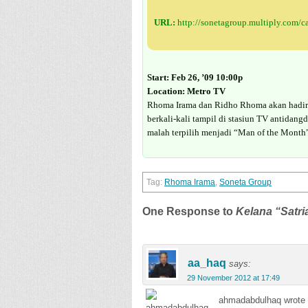
URL:
http://sonetagroup.multiply.com/c
Start: Feb 26, ’09 10:00p
Location: Metro TV
Rhoma Irama dan Ridho Rhoma akan hadir 
berkali-kali tampil di stasiun TV antidang
malah terpilih menjadi “Man of the Month
Rhoma Irama
,
Soneta Group
One Response to
Kelana “Satri
aa_haq
says:
29 November 2012 at 17:49
ahmadabdulhaq wrote 