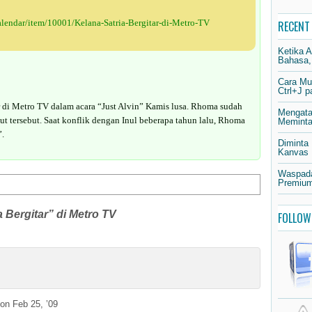
alendar/item/10001/Kelana-Satria-Bergitar-di-Metro-TV
RECENT
Ketika 
Bahasa,
Cara Mu
Ctrl+J 
di Metro TV dalam acara “Just Alvin” Kamis lusa. Rhoma sudah
Mengata
dut tersebut. Saat konflik dengan Inul beberapa tahun lalu, Rhoma
Meminta 
”.
Diminta
Kanvas
Waspada
Premium
a Bergitar” di Metro TV
FOLLOW
on Feb 25, ’09