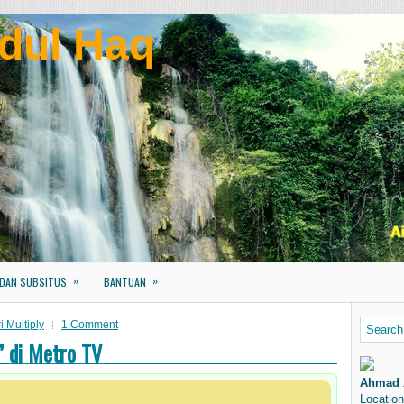
dul Haq
»
»
 DAN SUBSITUS
BANTUAN
 Multiply
1 Comment
” di Metro TV
Ahmad 
Location