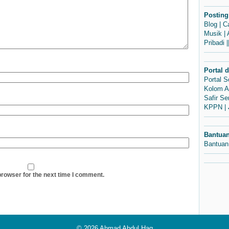
Posting
Blog
|
C
Musik
|
Pribadi
|
Portal 
Portal 
Kolom A
Safir S
KPPN
|
Bantua
Bantuan
browser for the next time I comment.
© 2026
Ahmad Abdul Haq