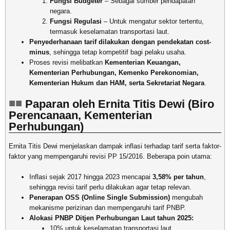
Fungsi Budgeter
– Sebagai sumber pendapatan
negara.
Fungsi Regulasi
– Untuk mengatur sektor tertentu,
termasuk keselamatan transportasi laut.
Penyederhanaan tarif dilakukan dengan pendekatan cost-
minus
, sehingga tetap kompetitif bagi pelaku usaha.
Proses revisi melibatkan
Kementerian Keuangan,
Kementerian Perhubungan, Kemenko Perekonomian,
Kementerian Hukum dan HAM, serta Sekretariat Negara
.
Paparan oleh Ernita Titis Dewi (Biro
Perencanaan, Kementerian
Perhubungan)
Ernita Titis Dewi menjelaskan dampak inflasi terhadap tarif serta faktor-
faktor yang mempengaruhi revisi PP 15/2016. Beberapa poin utama:
Inflasi sejak 2017 hingga 2023 mencapai
3,58% per tahun
,
sehingga revisi tarif perlu dilakukan agar tetap relevan.
Penerapan OSS (Online Single Submission)
mengubah
mekanisme perizinan dan mempengaruhi tarif PNBP.
Alokasi PNBP Ditjen Perhubungan Laut tahun 2025:
10% untuk keselamatan transportasi laut.