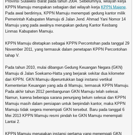
Provinsi Sulawesi Barat pada tahun 2004. Sebelumnya, wilayah kerja
KPPN Mamuju merupakan sebagian dari wilayah kerja
KPPN Majene
.
Pada awal berdirinya, KPPN Mamuju menempati gedung kantor milik
Pemerintah Kabupaten Mamuju di Jalan Jend. Ahmad Yani Nomor 14
Mamuju yang pada awalnya merupakan gedung Kantor Kesbang
Linmas Kabupaten Mamuju.
KPPN Mamuju ditetapkan sebagai KPPN Percontohan pada tanggal 29
November 2011, yang termasuk dalam penetapan KPPN Percontohan
tahap V.
Pada tahun 2010, mulai dibangun Gedung Keuangan Negara (GKN)
Mamuju di Jalan Soekarno-Hatta yang berjarak sekitar dua kilometer
dari KPPN. GKN Mamuju diperuntukkan bagi instansi vertikal
Kementerian Keuangan yang ada di Mamuju, termasuk KPPN Mamuju.
Pada akhir tahun 2012 pembangunan GKN Mamuju telah selesai.
Namun, karena beberapa sarana penunjang belum selesai dan KPPN
Mamuju masih dalam persiapan untuk berpindah kantor, maka KPPN
Mamuju tidak segera menempati GKN tersebut. Baru pada tanggal 6
Mei 2013 KPPN Mamuju resmi pindah ke GKN Mamuju menempati
Lantai 2.
KPPN Mamuju merupakan instansi pertama yang menempati GKN