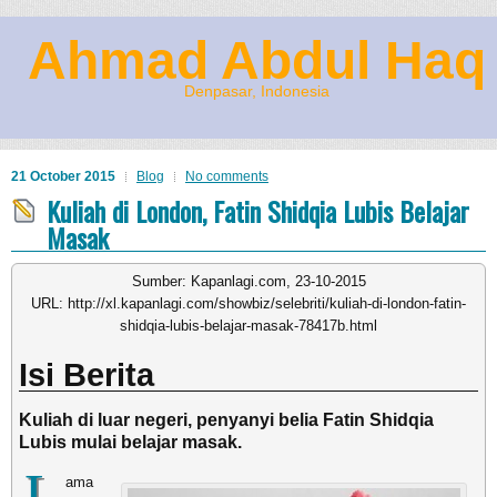
Ahmad Abdul Haq
Denpasar, Indonesia
21 October 2015
Blog
No comments
Kuliah di London, Fatin Shidqia Lubis Belajar
Masak
Sumber: Kapanlagi.com, 23-10-2015
URL: http://xl.kapanlagi.com/showbiz/selebriti/kuliah-di-london-fatin-
shidqia-lubis-belajar-masak-78417b.html
Isi Berita
Kuliah di luar negeri, penyanyi belia Fatin Shidqia
Lubis mulai belajar masak.
L
ama