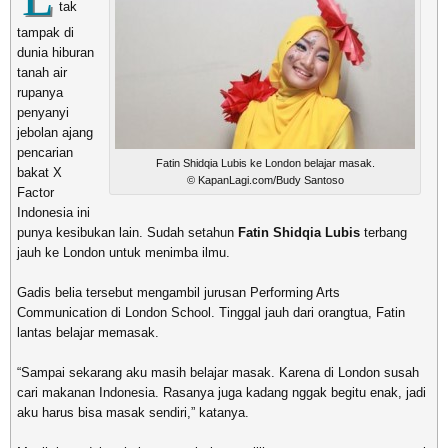
tak
tampak di
dunia hiburan
tanah air
rupanya
penyanyi
jebolan ajang
pencarian
Fatin Shidqia Lubis ke London belajar masak.
bakat X
© KapanLagi.com/Budy Santoso
Factor
Indonesia ini
punya kesibukan lain. Sudah setahun
Fatin Shidqia Lubis
terbang
jauh ke London untuk menimba ilmu.
Gadis belia tersebut mengambil jurusan Performing Arts
Communication di London School. Tinggal jauh dari orangtua, Fatin
lantas belajar memasak.
“Sampai sekarang aku masih belajar masak. Karena di London susah
cari makanan Indonesia. Rasanya juga kadang nggak begitu enak, jadi
aku harus bisa masak sendiri,” katanya.