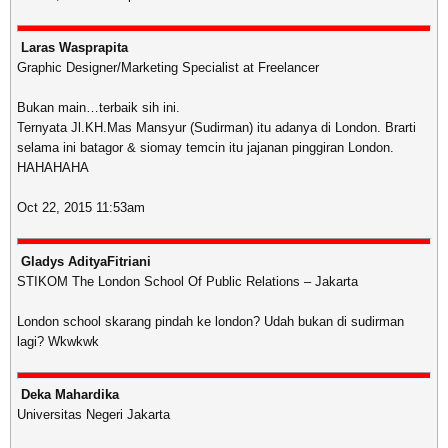
Laras Wasprapita
Graphic Designer/Marketing Specialist at Freelancer
Bukan main…terbaik sih ini.
Ternyata Jl.KH.Mas Mansyur (Sudirman) itu adanya di London. Brarti
selama ini batagor & siomay temcin itu jajanan pinggiran London.
HAHAHAHA
Oct 22, 2015 11:53am
Gladys AdityaFitriani
STIKOM The London School Of Public Relations – Jakarta
London school skarang pindah ke london? Udah bukan di sudirman
lagi? Wkwkwk
Deka Mahardika
Universitas Negeri Jakarta