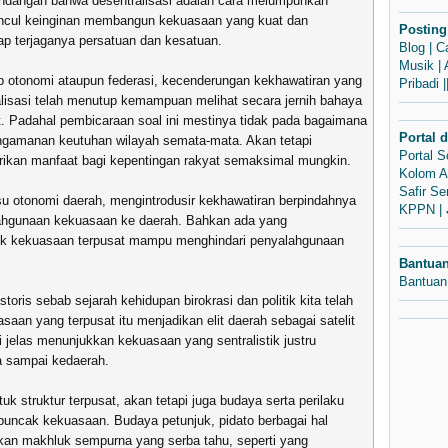
pandangan bahwa desentralisasi adalah cara melumpuhkan
uncul keinginan membangun kekuasaan yang kuat dan
Posting
tap terjaganya persatuan dan kesatuan.
Blog
|
C
Musik
|
ep otonomi ataupun federasi, kecenderungan kekhawatiran yang
Pribadi
|
lisasi telah menutup kemampuan melihat secara jernih bahaya
. Padahal pembicaraan soal ini mestinya tidak pada bagaimana
Portal 
ngamanan keutuhan wilayah semata-mata. Akan tetapi
Portal 
rikan manfaat bagi kepentingan rakyat semaksimal mungkin.
Kolom A
Safir S
 otonomi daerah, mengintrodusir kekhawatiran berpindahnya
KPPN
|
lahgunaan kekuasaan ke daerah. Bahkan ada yang
 kekuasaan terpusat mampu menghindari penyalahgunaan
Bantua
Bantuan
oris sebab sejarah kehidupan birokrasi dan politik kita telah
n yang terpusat itu menjadikan elit daerah sebagai satelit
i jelas menunjukkan kekuasaan yang sentralistik justru
 sampai kedaerah.
uk struktur terpusat, akan tetapi juga budaya serta perilaku
 puncak kekuasaan. Budaya petunjuk, pidato berbagai hal
an makhluk sempurna yang serba tahu, seperti yang