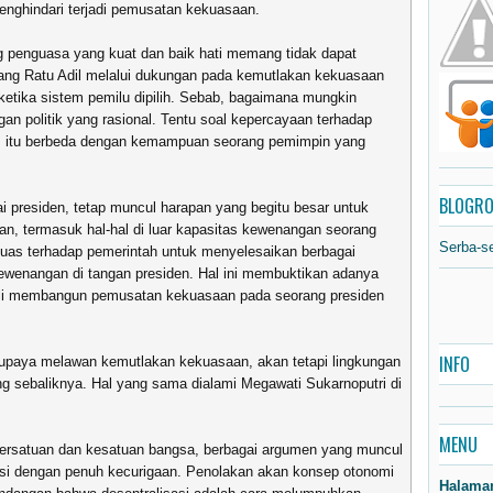
nghindari terjadi pemusatan kekuasaan.
 penguasa yang kuat dan baik hati memang tidak dapat
eorang Ratu Adil melalui dukungan pada kemutlakan kekuasaan
s ketika sistem pemilu dipilih. Sebab, bagaimana mungkin
ingan politik yang rasional. Tentu soal kepercayaan terhadap
m itu berbeda dengan kemampuan seorang pemimpin yang
BLOGRO
i presiden, tetap muncul harapan yang begitu besar untuk
n, termasuk hal-hal di luar kapasitas kewenangan seorang
Serba-s
 luas terhadap pemerintah untuk menyelesaikan berbagai
ewenangan di tangan presiden. Hal ini membuktikan adanya
li membangun pemusatan kekuasaan pada seorang presiden
INFO
upaya melawan kemutlakan kekuasaan, akan tetapi lingkungan
ang sebaliknya. Hal yang sama dialami Megawati Sukarnoputri di
MENU
persatuan dan kesatuan bangsa, berbagai argumen yang muncul
asi dengan penuh kecurigaan. Penolakan akan konsep otonomi
Halama