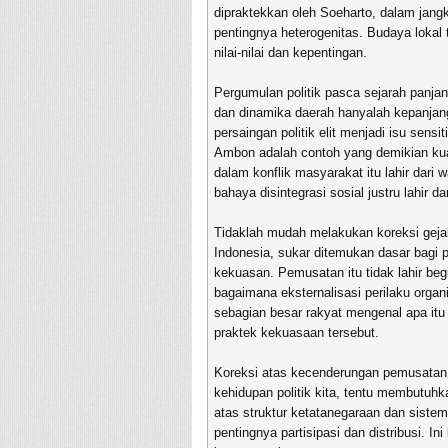
dipraktekkan oleh Soeharto, dalam jang
pentingnya heterogenitas. Budaya lokal
nilai-nilai dan kepentingan.
Pergumulan politik pasca sejarah panja
dan dinamika daerah hanyalah kepanjang
persaingan politik elit menjadi isu sens
Ambon adalah contoh yang demikian kua
dalam konflik masyarakat itu lahir dari wa
bahaya disintegrasi sosial justru lahir d
Tidaklah mudah melakukan koreksi gejal
Indonesia, sukar ditemukan dasar bag
kekuasan. Pemusatan itu tidak lahir begi
bagaimana eksternalisasi perilaku organi
sebagian besar rakyat mengenal apa itu 
praktek kekuasaan tersebut.
Koreksi atas kecenderungan pemusatan 
kehidupan politik kita, tentu membutuhka
atas struktur ketatanegaraan dan siste
pentingnya partisipasi dan distribusi. 