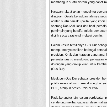
membangun suatu sistem yang dapat me
Harapan rakyat akan munculnya seorang
diingkari. Gejala kerinduan lahirnya s
adalah suatu perilaku politik yang ironi
seorang Ratu Adil lahir dari hasil persa
pemimpin yang bersifat mistis semaca
dipilih secara rasional melalui pemilu.
Dalam kasus terpilihnya Gus Dur sebaga
mampu menyelesaikan berbagai persoala
presiden. Kritik dan harapan yang amat
persoalan justru mendorong perluasan k
dorongan yang cukup kuat untuk kemba
(Gus Dur).
Meskipun Gus Dur sebagai presiden ber
politik nasional justru mendorong hal y
PDIP, ataupun Amien Rais di PAN.
Pada kerangka lain, dalam perdebatan 
cenderung melihat gagasan desentralis