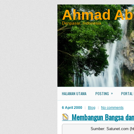
Ahmad Ab
Denpasar, Indonesia
»
HALAMAN UTAMA
POSTING
PORTAL
6 April 2000
Blog
No comments
Membangun Bangsa dan 
Sumber: Satunet.com (htt