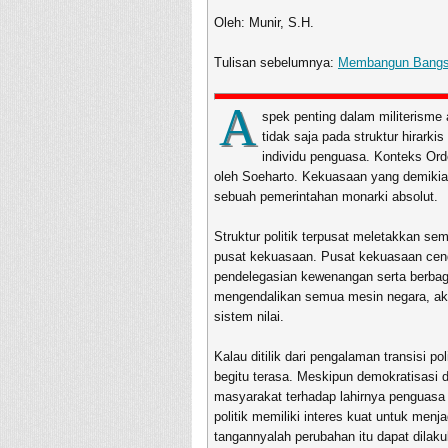
Oleh: Munir, S.H.
Tulisan sebelumnya:
Membangun Bangsa 
A
spek penting dalam militerisme
tidak saja pada struktur hirarki
individu penguasa. Konteks Ord
oleh Soeharto. Kekuasaan yang demikian
sebuah pemerintahan monarki absolut.
Struktur politik terpusat meletakkan 
pusat kekuasaan. Pusat kekuasaan cend
pendelegasian kewenangan serta berbaga
mengendalikan semua mesin negara, aka
sistem nilai.
Kalau ditilik dari pengalaman transisi 
begitu terasa. Meskipun demokratisasi d
masyarakat terhadap lahirnya penguasa
politik memiliki interes kuat untuk me
tangannyalah perubahan itu dapat dila