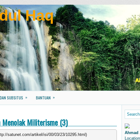
dul Haq
»
»
 DAN SUBSITUS
BANTUAN
Menolak Militerisme (3)
Ahmad 
p://satunet.com/artikel/isi/00/03/23/10295.html)
Location