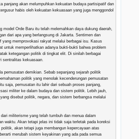
ka panjang akan melumpuhkan kekuatan budaya partisipatif dan
 tergusur habis oleh kekuatan kekuasaan yang juga menggondol
ng model Orde Baru itu telah melemahkan daya dukung daerah,
an dari apa yang berlangsung di Jakarta. Sentimen dan
itif yang memprovokasi rakyat melalui berbagai isu. Kasus
t untuk memperlihatkan adanya bukti-bukti bahwa problem
tak ketegangan politik di tingkat elit. Di sinilah berbagai
ari sentralitas kekuasaan.
a pemusatan demikian. Sebab sepanjang sejarah politik
i pemahaman politik yang menolak kecenderungan pemusatan
tu saja, pemusatan itu lahir dari sebuah proses panjang,
sasi militer ke dalam budaya dan sistem politik. Lebih jauh,
yang disebut politik, negara, dan sistem berbangsa melalui
dari militerisme yang telah tumbuh dan menua dalam
n waktu. Akan tetapi jelas ini tidak saja terletak pada koreksi
m politik, akan tetapi juga membangun kepercayaan atas
Ini berarti merubah sistem keyakinan yang ada pada semua