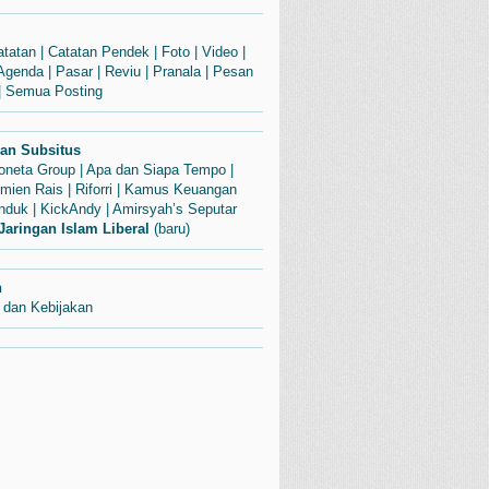
atatan
|
Catatan Pendek
|
Foto
|
Video
|
Agenda
|
Pasar
|
Reviu
|
Pranala
|
Pesan
|
Semua Posting
dan Subsitus
Soneta Group
|
Apa dan Siapa Tempo
|
mien Rais
|
Riforri
|
Kamus Keuangan
enduk
|
KickAndy
|
Amirsyah’s Seputar
Jaringan Islam Liberal
(baru)
n
 dan Kebijakan