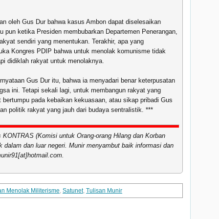
kan oleh Gus Dur bahwa kasus Ambon dapat diselesaikan
tau pun ketika Presiden membubarkan Departemen Penerangan,
akyat sendiri yang menentukan. Terakhir, apa yang
buka Kongres PDIP bahwa untuk menolak komunisme tidak
pi didiklah rakyat untuk menolaknya.
pernyataan Gus Dur itu, bahwa ia menyadari benar keterpusatan
sa ini. Tetapi sekali lagi, untuk membangun rakyat yang
t bertumpu pada kebaikan kekuasaan, atau sikap pribadi Gus
an politik rakyat yang jauh dari budaya sentralistik. ***
 KONTRAS (Komisi untuk Orang-orang Hilang dan Korban
ak dalam dan luar negeri. Munir menyambut baik informasi dan
unir91[at]hotmail.com.
 Menolak Militerisme
,
Satunet
,
Tulisan Munir