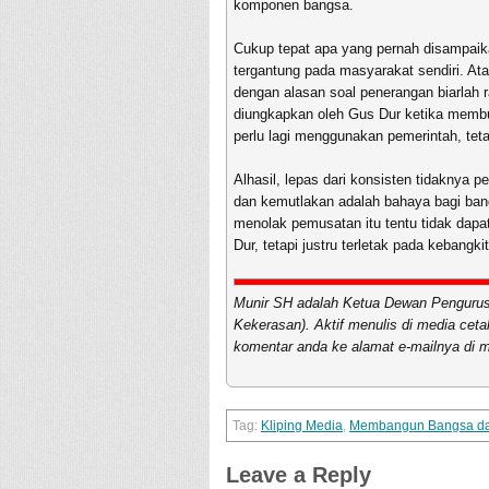
komponen bangsa.
Cukup tepat apa yang pernah disampai
tergantung pada masyarakat sendiri. A
dengan alasan soal penerangan biarlah r
diungkapkan oleh Gus Dur ketika mem
perlu lagi menggunakan pemerintah, teta
Alhasil, lepas dari konsisten tidaknya 
dan kemutlakan adalah bahaya bagi bang
menolak pemusatan itu tentu tidak dapa
Dur, tetapi justru terletak pada kebangkit
Munir SH adalah Ketua Dewan Pengurus
Kekerasan). Aktif menulis di media cet
komentar anda ke alamat e-mailnya di m
Kliping Media
,
Membangun Bangsa dan
Leave a Reply