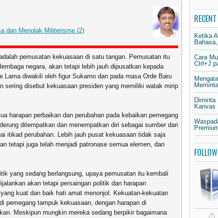
RECENT
dan Menolak Militerisme (2)
Ketika 
Bahasa,
 adalah pemusatan kekuasaan di satu tangan. Pemusatan itu
Cara Mu
Ctrl+J 
s lembaga negara, akan tetapi lebih jauh dipusatkan kepada
e Lama diwakili oleh figur Sukarno dan pada masa Orde Baru
Mengata
Meminta 
 sering disebut kekuasaan presiden yang memiliki watak mirip
Diminta
Kanvas
semua harapan perbaikan dan perubahan pada kebaikan pemegang
Waspada
erung ditempatkan dan menempatkan diri sebagai sumber dari
Premium
i itikad perubahan. Lebih jauh pusat kekuasaan tidak saja
n tetapi juga telah menjadi patronase semua elemen, dan
FOLLOW
politik yang sedang berlangsung, upaya pemusatan itu kembali
ijalankan akan tetapi persaingan politik dan harapan
 yang kuat dan baik hati amat menonjol. Kekuatan-kekuatan
njadi pemegang tampuk kekuasaan, dengan harapan di
kukan. Meskipun mungkin mereka sedang berpikir bagaimana