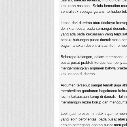
daerah, bahkan federasi, muncul dari 
kekuatan nasional. Selalu kemudian m
sentralistik sebagai garansi terhadap te
Lepas dari diterima atau tidaknya kons
demikian besar pada semangat desentra
yang ada pada kekuasaan yang terpusat
bentuk hubungan pusat-daerah serta pe
bagaimanakah desentralisasi itu membe
Beberapa kalangan, dalam membahas isu
pusat-pusat praktek korupsi dan penya
mengembangkan argumen bahwa praktek
kekuasaan di daerah.
Argumen tersebut sangat lemah juga ahist
memberikan gambaran bagaimana kekuasaa
rezim kekuasaan korup di daerah. Hal in
membangun rezim korup dan menggurita
Lebih jauh proses ini tidak saja membent
yang lebih berorientasi pada pusat atau
seolah pemegang jabatan pusat merupak