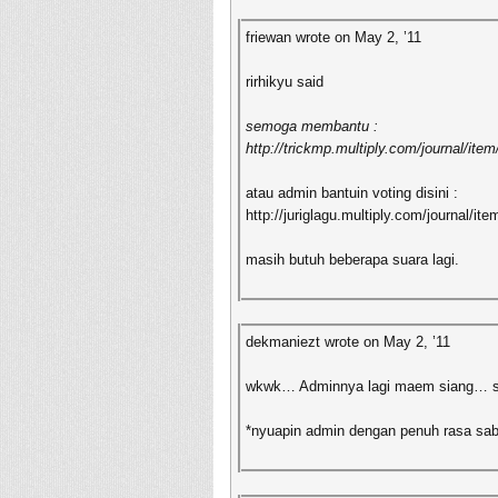
friewan wrote on May 2, ’11
rirhikyu said
semoga membantu :
http://trickmp.multiply.com/journal/
atau admin bantuin voting disini :
http://juriglagu.multiply.com/journal/it
masih butuh beberapa suara lagi.
dekmaniezt wrote on May 2, ’11
wkwk… Adminnya lagi maem siang… s
*nyuapin admin dengan penuh rasa sab