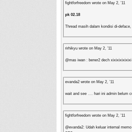
fightforfreedom wrote on May 2, ’11
pk 02.18
Thread masih dalam kondisi di-deface,
rirhikyu wrote on May 2, ’11
@mas iwan : bener2 dech xixixixixixixi
evanda2 wrote on May 2, ’11
wait and see …. hari ini admin belum c
fightforfreedom wrote on May 2, ’11
@evanda2: Udah keluar internal memo h