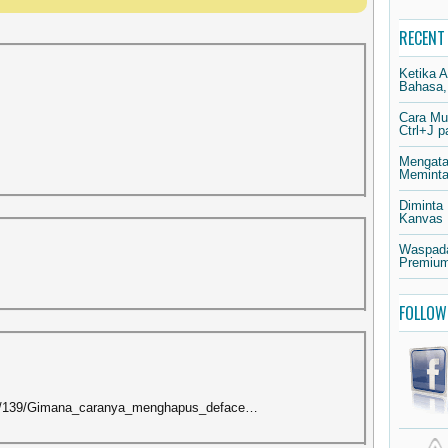
RECENT
Ketika 
Bahasa,
Cara Mu
Ctrl+J 
Mengata
Meminta 
Diminta
Kanvas
Waspada
Premium
FOLLOW
item/139/Gimana_caranya_menghapus_deface…