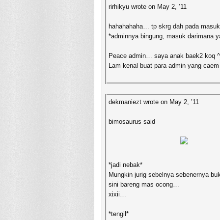
rirhikyu wrote on May 2, ’11
hahahahaha… tp skrg dah pada masuk
*adminnya bingung, masuk darimana 
Peace admin… saya anak baek2 koq ^
Lam kenal buat para admin yang cae
dekmaniezt wrote on May 2, ’11
bimosaurus said
*jadi nebak*
Mungkin jurig sebelnya sebenernya buka
sini bareng mas ocong…
xixii…
*tengil*