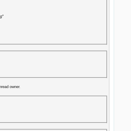
ng*
hread owner.