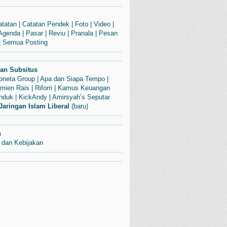
atatan
|
Catatan Pendek
|
Foto
|
Video
|
Agenda
|
Pasar
|
Reviu
|
Pranala
|
Pesan
|
Semua Posting
dan Subsitus
Soneta Group
|
Apa dan Siapa Tempo
|
mien Rais
|
Riforri
|
Kamus Keuangan
enduk
|
KickAndy
|
Amirsyah’s Seputar
Jaringan Islam Liberal
(baru)
n
 dan Kebijakan