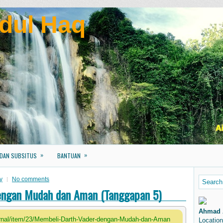
dul Haq
»
»
 DAN SUBSITUS
BANTUAN
y
No comments
engan Mudah dan Aman (Tanggapan 5)
Ahmad 
ournal/item/23/Membeli-Darth-Vader-dengan-Mudah-dan-Aman
Location