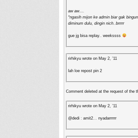
aw aw….
*ngasih mijon ke admin biar gak bingu
diminum dulu, dingin nich..brrrrr
gue jg bisa replay.. weekssss
rirhikyu wrote on May 2, ’11
lah loe repost pin 2
Comment deleted at the request of the t
rirhikyu wrote on May 2, ’11
@dedi : amit2… nyadarrrrrr