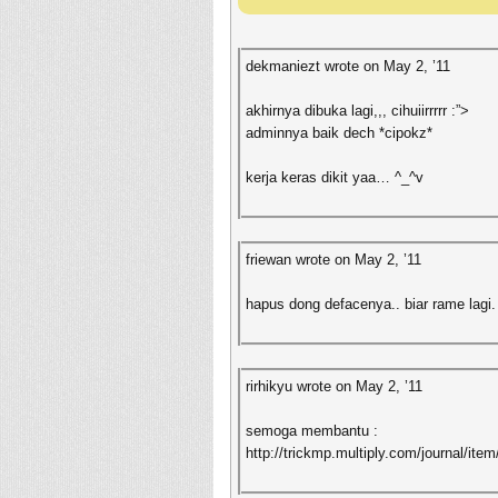
dekmaniezt wrote on May 2, ’11
akhirnya dibuka lagi,,, cihuiirrrrr :”>
adminnya baik dech *cipokz*
kerja keras dikit yaa… ^_^v
friewan wrote on May 2, ’11
hapus dong defacenya.. biar rame lagi.
rirhikyu wrote on May 2, ’11
semoga membantu :
http://trickmp.multiply.com/journal/