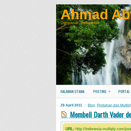
Ahmad Ab
Denpasar, Indonesia
»
HALAMAN UTAMA
POSTING
PORTAL
29 April 2011
Blog
,
Pindahan dari Multipl
Membeli Darth Vader d
URL:
http://indonesia.multiply.com/j