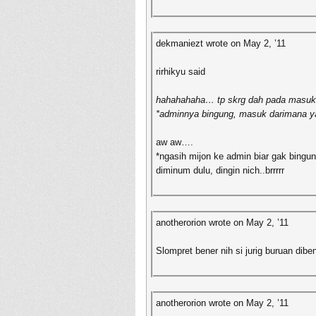
dekmaniezt wrote on May 2, ’11
rirhikyu said
hahahahaha… tp skrg dah pada masuk
*adminnya bingung, masuk darimana 
aw aw….
*ngasih mijon ke admin biar gak bingu
diminum dulu, dingin nich..brrrrr
anotherorion wrote on May 2, ’11
Slompret bener nih si jurig buruan dib
anotherorion wrote on May 2, ’11