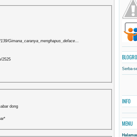
item/139/Gimana_caranya_menghapus_deface…
BLOGRO
em/2525
Serba-s
INFO
abar dong
ar*
MENU
Halama