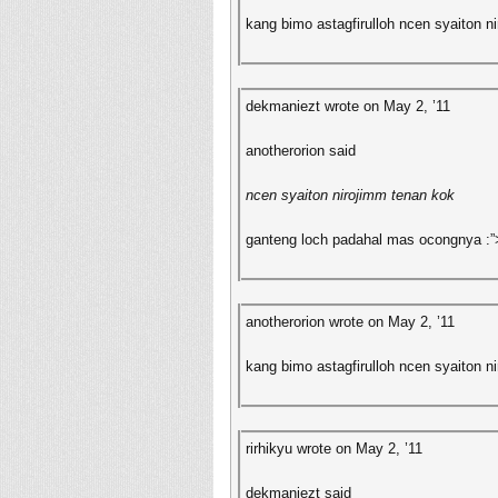
kang bimo astagfirulloh ncen syaiton n
dekmaniezt wrote on May 2, ’11
anotherorion said
ncen syaiton nirojimm tenan kok
ganteng loch padahal mas ocongnya :”
anotherorion wrote on May 2, ’11
kang bimo astagfirulloh ncen syaiton n
rirhikyu wrote on May 2, ’11
dekmaniezt said