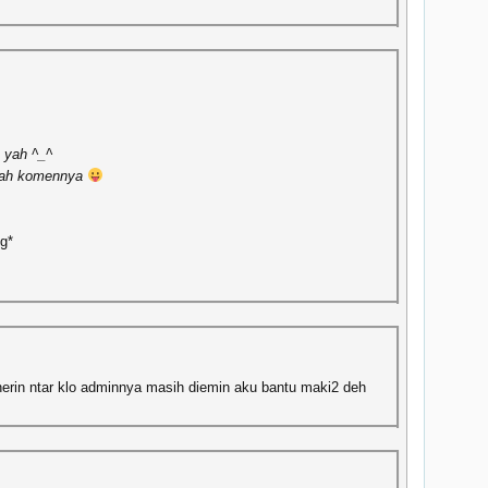
 yah ^_^
yah komennya
ng*
enerin ntar klo adminnya masih diemin aku bantu maki2 deh