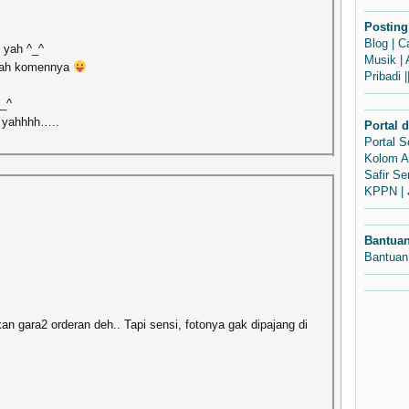
Posting
Blog
|
C
 yah ^_^
Musik
|
yah komennya
Pribadi
|
_^
m yahhhh…..
Portal 
Portal 
Kolom A
Safir S
KPPN
|
Bantua
Bantuan
n gara2 orderan deh.. Tapi sensi, fotonya gak dipajang di