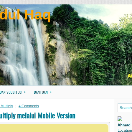
dul Haq
»
»
 DAN SUBSITUS
BANTUAN
Multiply
4 Comments
tiply melalui Mobile Version
Ahmad 
Location