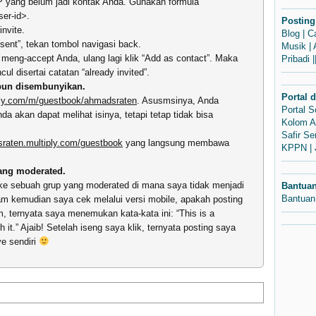
 yang belum jadi kontak Anda. Gunakan formula
ser-id>.
Posting
invite.
Blog
|
C
 sent”, tekan tombol navigasi back.
Musik
|
meng-accept Anda, ulang lagi klik “Add as contact”. Maka
Pribadi
|
l disertai catatan “already invited”.
upun disembunyikan.
Portal 
iply.com/m/guestbook/ahmadsraten
. Asusmsinya, Anda
Portal 
a akan dapat melihat isinya, tetapi tetap tidak bisa
Kolom A
Safir S
sraten.multiply.com/guestbook
yang langsung membawa
KPPN
|
.
yang moderated.
e sebuah grup yang moderated di mana saya tidak menjadi
Bantua
Bantuan
am kemudian saya cek melalui versi mobile, apakah posting
, ternyata saya menemukan kata-kata ini: “This is a
 it.” Ajaib! Setelah iseng saya klik, ternyata posting saya
e sendiri