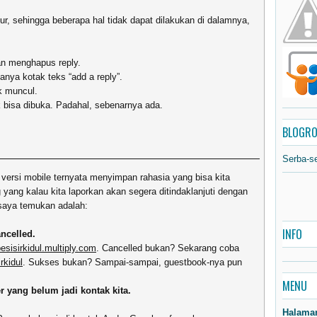
ur, sehingga beberapa hal tidak dapat dilakukan di dalamnya,
an menghapus reply.
hanya kotak teks “add a reply”.
ak muncul.
ak bisa dibuka. Padahal, sebenarnya ada.
BLOGRO
Serba-s
 versi mobile ternyata menyimpan rahasia yang bisa kita
yang kalau kita laporkan akan segera ditindaklanjuti dengan
saya temukan adalah:
INFO
ncelled.
pesisirkidul.multiply.com
. Cancelled bukan? Sekarang coba
rkidul
. Sukses bukan? Sampai-sampai, guestbook-nya pun
MENU
r yang belum jadi kontak kita.
Halama