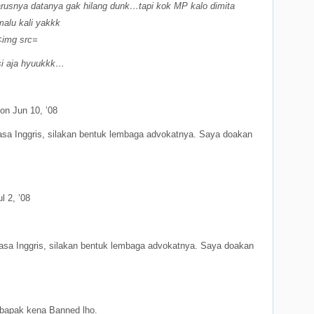
harusnya datanya gak hilang dunk…tapi kok MP kalo dimita
alu kali yakkk
si aja hyuukkk…
on Jun 10, ’08
hasa Inggris, silakan bentuk lembaga advokatnya. Saya doakan
l 2, ’08
hasa Inggris, silakan bentuk lembaga advokatnya. Saya doakan
 bapak kena Banned lho.