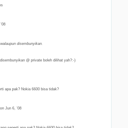
ms
 ’08
t walaupun disembunyikan.
disembunyikan @ private boleh dilihat yah?:-)
rti apa pak? Nokia 6600 bisa tidak?
on Jun 6, ’08
yang seperti apa pak? Nokia 6600 bisa tidak?