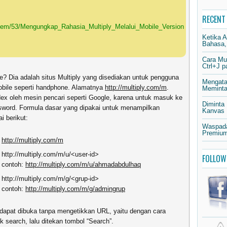
RECENT
l/item/53/Mengungkap_Rahasia_Multiply_Melalui_Mobile_Version
Ketika 
Bahasa,
Cara Mu
Ctrl+J 
e? Dia adalah situs Multiply yang disediakan untuk pengguna
Mengata
bile seperti handphone. Alamatnya
http://multiply.com/m
.
Meminta 
dex oleh mesin pencari seperti Google, karena untuk masuk ke
Diminta
sword. Formula dasar yang dipakai untuk menampilkan
Kanvas
i berikut:
Waspada
Premium
http://multiply.com/m
http://multiply.com/m/u/<user-id>
FOLLOW
contoh:
http://multiply.com/m/u/ahmadabdulhaq
http://multiply.com/m/g/<grup-id>
contoh:
http://multiply.com/m/g/admingrup
dapat dibuka tanpa mengetikkan URL, yaitu dengan cara
k search, lalu ditekan tombol “Search”.