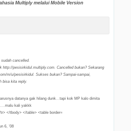
asia Multiply melalui Mobile Version
 sudah cancelled.
 http://
pesisirkidul.multiply.com. Cancelled bukan? Sekarang
.com/m/u/pesisirkidul. Sukses bukan? Sampai-sampai,
bisa kita reply.
 harusnya datanya gak hilang dunk…tapi kok MP kalo dimita
h….malu kali yakkk
n 6, ’08