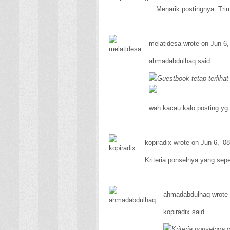
Menarik postingnya. Tri
melatidesa wrote on Jun 6,
ahmadabdulhaq said
Guestbook tetap terliha
wah kacau kalo posting yg 
kopiradix wrote on Jun 6, ’08
Kriteria ponselnya yang sepe
ahmadabdulhaq wrote 
kopiradix said
Kriteria ponselnya 