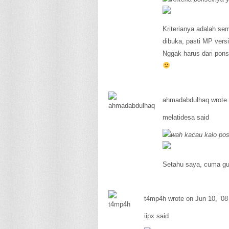
Kriterianya adalah se
dibuka, pasti MP versi
Nggak harus dari pon
ahmadabdulhaq wrote 
melatidesa said
wah kacau kalo post
Setahu saya, cuma gue
t4mp4h wrote on Jun 10, ’08
iipx said