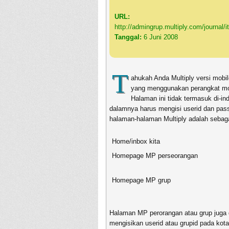
URL:
http://admingrup.multiply.com/journa
Tanggal:
6 Juni 2008
T
ahukah Anda Multiply versi mobil
yang menggunakan perangkat mo
Halaman ini tidak termasuk di-in
dalamnya harus mengisi userid dan pas
halaman-halaman Multiply adalah sebaga
Home/inbox kita
Homepage MP perseorangan
Homepage MP grup
Halaman MP perorangan atau grup juga 
mengisikan userid atau grupid pada kota