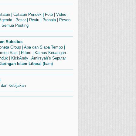
atatan
|
Catatan Pendek
|
Foto
|
Video
|
Agenda
|
Pasar
|
Reviu
|
Pranala
|
Pesan
|
Semua Posting
dan Subsitus
Soneta Group
|
Apa dan Siapa Tempo
|
mien Rais
|
Riforri
|
Kamus Keuangan
enduk
|
KickAndy
|
Amirsyah’s Seputar
Jaringan Islam Liberal
(baru)
n
 dan Kebijakan