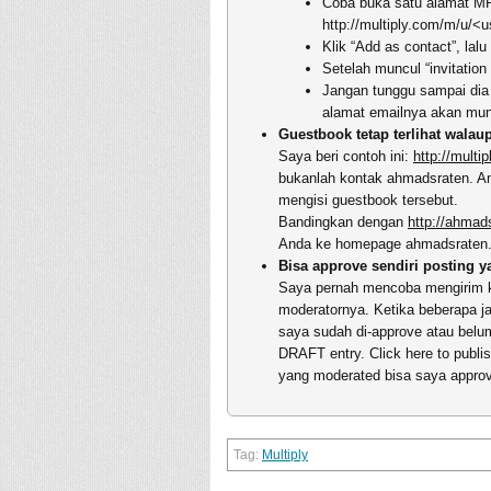
Coba buka satu alamat MP
http://multiply.com/m/u/<u
Klik “Add as contact”, lalu 
Setelah muncul “invitation
Jangan tunggu sampai dia 
alamat emailnya akan muncu
Guestbook tetap terlihat wala
Saya beri contoh ini:
http://mult
bukanlah kontak ahmadsraten. And
mengisi guestbook tersebut.
Bandingkan dengan
http://ahmad
Anda ke homepage ahmadsraten
Bisa approve sendiri posting 
Saya pernah mencoba mengirim k
moderatornya. Ketika beberapa j
saya sudah di-approve atau belum
DRAFT entry. Click here to publish
yang moderated bisa saya approv
Multiply