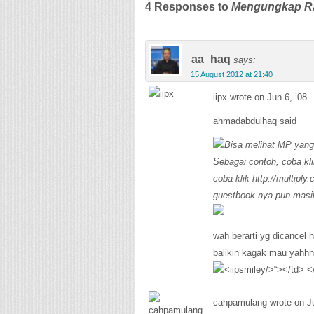
4 Responses to
Mengungkap Rah
aa_haq
says:
15 August 2012 at 21:40
iipx wrote on Jun 6, ’08
ahmadabdulhaq said
Bisa melihat MP yang
Sebagai contoh, coba klik
coba klik http://
multiply
guestbook-nya pun masih 
wah berarti yg dicancel
balikin kagak mau yahh
cahpamulang wrote on Ju