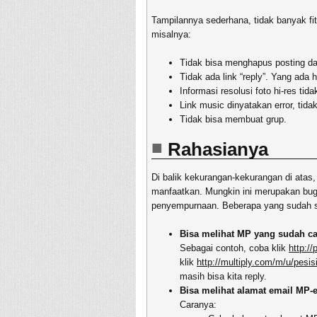
Tampilannya sederhana, tidak banyak fit
misalnya:
Tidak bisa menghapus posting d
Tidak ada link “reply”. Yang ada 
Informasi resolusi foto hi-res tid
Link music dinyatakan error, tid
Tidak bisa membuat grup.
Rahasianya
Di balik kekurangan-kekurangan di atas,
manfaatkan. Mungkin ini merupakan bug 
penyempurnaan. Beberapa yang sudah 
Bisa melihat MP yang sudah ca
Sebagai contoh, coba klik
http://
klik
http://multiply.com/m/u/pesisi
masih bisa kita reply.
Bisa melihat alamat email MP-e
Caranya: