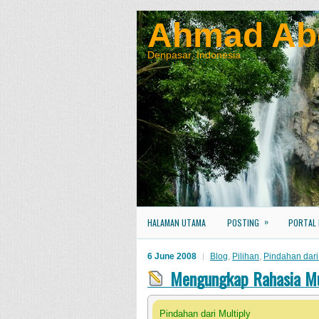
Ahmad Ab
Denpasar, Indonesia
»
HALAMAN UTAMA
POSTING
PORTAL
6 June 2008
Blog
,
Pilihan
,
Pindahan dari 
Mengungkap Rahasia Mul
Pindahan dari Multiply