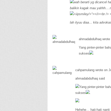
wah berarti yg dicancel 
balikin kagak mau yahhh….m
lah ityuu diaa… kita advoka
ahmadabdulhaq wrote 
Yang pinter-pinter ba
sukses
.
cahpamulang wrote on Ju
ahmadabdulhaq said
Yang pinter-pinter ba
sukses
.
Hehehe… hati-hati nanti