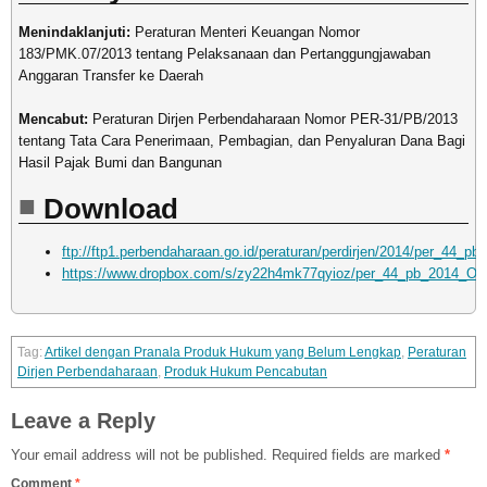
Menindaklanjuti:
Peraturan Menteri Keuangan Nomor
183/PMK.07/2013 tentang Pelaksanaan dan Pertanggungjawaban
Anggaran Transfer ke Daerah
Mencabut:
Peraturan Dirjen Perbendaharaan Nomor PER-31/PB/2013
tentang Tata Cara Penerimaan, Pembagian, dan Penyaluran Dana Bagi
Hasil Pajak Bumi dan Bangunan
Download
ftp://ftp1.perbendaharaan.go.id/peraturan/perdirjen/2014/per_44_pb
https://www.dropbox.com/s/zy22h4mk77qyioz/per_44_pb_2014_OP
Artikel dengan Pranala Produk Hukum yang Belum Lengkap
,
Peraturan
Dirjen Perbendaharaan
,
Produk Hukum Pencabutan
Leave a Reply
Your email address will not be published.
Required fields are marked
*
Comment
*