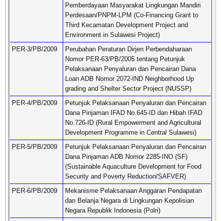
Pemberdayaan Masyarakat Lingkungan Mandiri
Perdesaan/PNPM-LPM (Co-Financing Grant to
Third Kecamatan Development Project and
Environment in Sulawesi Project)
PER-3/PB/2009
Perubahan Peraturan Dirjen Perbendaharaan
Nomor PER-63/PB/2005 tentang Petunjuk
Pelaksanaan Penyaluran dan Pencairan Dana
Loan ADB Nomor 2072-IND Neighborhood Up
grading and Shelter Sector Project (NUSSP)
PER-4/PB/2009
Petunjuk Pelaksanaan Penyaluran dan Pencairan
Dana Pinjaman IFAD No.645-ID dan Hibah IFAD
No.726-ID (Rural Empowerment and Agricultural
Development Programme in Central Sulawesi)
PER-5/PB/2009
Petunjuk Pelaksanaan Penyaluran dan Pencairan
Dana Pinjaman ADB Nomor 2285-INO (SF)
(Sustainable Aquaculture Development for Food
Security and Poverty Reduction/SAFVER)
PER-6/PB/2009
Mekanisme Pelaksanaan Anggaran Pendapatan
dan Belanja Negara di Lingkungan Kepolisian
Negara Republik Indonesia (Polri)