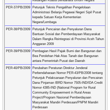
Keuangan Kuasa Bendahara Umum Negara
PER-37/PB/2009
Petunjuk Teknis Pengalihan Pengelolaan
Administrasi Belanja Pegawai Negeri Sipil Pusat
kepada Satuan Kerja Kementerian
Negara/Lembaga
PER-38/PB/2009
Petunjuk Pencairan dan Penyaluran Dana
Bantuan Sosial dan Pemberdayaan Masyarakat
Dalam Rangka Reintegrasi di Provinsi Aceh Tahun
Anggaran 2009
PER-39/PB/2009
Pembagian Hasil Pajak Bumi dan Bangunan dan
Bea Perolehan Hak Atas Tanah dan Bangunan
antara Pemerintah Pusat dan Daerah
PER-40/PB/2009
Perubahan Peraturan Direktur Jenderal
Perbendaharaan Nomor PER-43/PB/2008 tentang
Petunjuk Pelaksanaan Penyaluran dan Pencairan
Dana Pinjaman IBRD Nomor 7505-IND/IDA Credit
Nomor 4385-IND (National Program for Rural
Community Empowerment in Rural Areas
Project/Program Nasional Pemberdayaan
Masyarakat Mandiri Perdesaan/PNPM Mandiri
Perdesaan