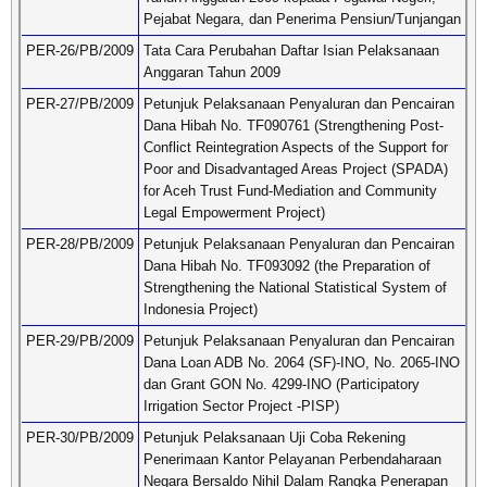
Pejabat Negara, dan Penerima Pensiun/Tunjangan
PER-26/PB/2009
Tata Cara Perubahan Daftar Isian Pelaksanaan
Anggaran Tahun 2009
PER-27/PB/2009
Petunjuk Pelaksanaan Penyaluran dan Pencairan
Dana Hibah No. TF090761 (Strengthening Post-
Conflict Reintegration Aspects of the Support for
Poor and Disadvantaged Areas Project (SPADA)
for Aceh Trust Fund-Mediation and Community
Legal Empowerment Project)
PER-28/PB/2009
Petunjuk Pelaksanaan Penyaluran dan Pencairan
Dana Hibah No. TF093092 (the Preparation of
Strengthening the National Statistical System of
Indonesia Project)
PER-29/PB/2009
Petunjuk Pelaksanaan Penyaluran dan Pencairan
Dana Loan ADB No. 2064 (SF)-INO, No. 2065-INO
dan Grant GON No. 4299-INO (Participatory
Irrigation Sector Project -PISP)
PER-30/PB/2009
Petunjuk Pelaksanaan Uji Coba Rekening
Penerimaan Kantor Pelayanan Perbendaharaan
Negara Bersaldo Nihil Dalam Rangka Penerapan