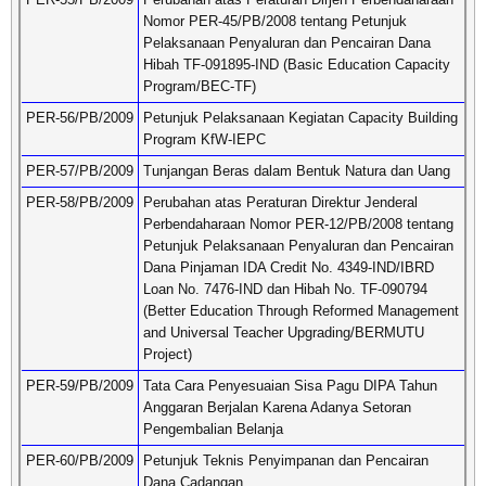
Nomor PER-45/PB/2008 tentang Petunjuk
Pelaksanaan Penyaluran dan Pencairan Dana
Hibah TF-091895-IND (Basic Education Capacity
Program/BEC-TF)
PER-56/PB/2009
Petunjuk Pelaksanaan Kegiatan Capacity Building
Program KfW-IEPC
PER-57/PB/2009
Tunjangan Beras dalam Bentuk Natura dan Uang
PER-58/PB/2009
Perubahan atas Peraturan Direktur Jenderal
Perbendaharaan Nomor PER-12/PB/2008 tentang
Petunjuk Pelaksanaan Penyaluran dan Pencairan
Dana Pinjaman IDA Credit No. 4349-IND/IBRD
Loan No. 7476-IND dan Hibah No. TF-090794
(Better Education Through Reformed Management
and Universal Teacher Upgrading/BERMUTU
Project)
PER-59/PB/2009
Tata Cara Penyesuaian Sisa Pagu DIPA Tahun
Anggaran Berjalan Karena Adanya Setoran
Pengembalian Belanja
PER-60/PB/2009
Petunjuk Teknis Penyimpanan dan Pencairan
Dana Cadangan