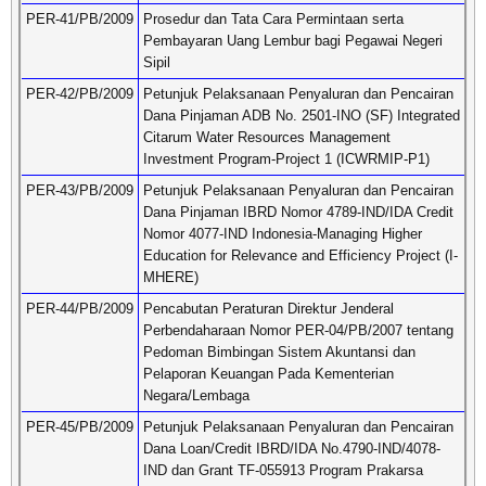
PER-41/PB/2009
Prosedur dan Tata Cara Permintaan serta
Pembayaran Uang Lembur bagi Pegawai Negeri
Sipil
PER-42/PB/2009
Petunjuk Pelaksanaan Penyaluran dan Pencairan
Dana Pinjaman ADB No. 2501-INO (SF) Integrated
Citarum Water Resources Management
Investment Program-Project 1 (ICWRMIP-P1)
PER-43/PB/2009
Petunjuk Pelaksanaan Penyaluran dan Pencairan
Dana Pinjaman IBRD Nomor 4789-IND/IDA Credit
Nomor 4077-IND Indonesia-Managing Higher
Education for Relevance and Efficiency Project (I-
MHERE)
PER-44/PB/2009
Pencabutan Peraturan Direktur Jenderal
Perbendaharaan Nomor PER-04/PB/2007 tentang
Pedoman Bimbingan Sistem Akuntansi dan
Pelaporan Keuangan Pada Kementerian
Negara/Lembaga
PER-45/PB/2009
Petunjuk Pelaksanaan Penyaluran dan Pencairan
Dana Loan/Credit IBRD/IDA No.4790-IND/4078-
IND dan Grant TF-055913 Program Prakarsa