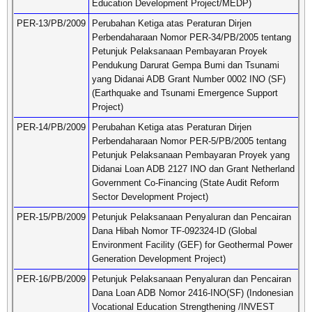
Education Development Project/MEDP)
PER-13/PB/2009
Perubahan Ketiga atas Peraturan Dirjen
Perbendaharaan Nomor PER-34/PB/2005 tentang
Petunjuk Pelaksanaan Pembayaran Proyek
Pendukung Darurat Gempa Bumi dan Tsunami
yang Didanai ADB Grant Number 0002 INO (SF)
(Earthquake and Tsunami Emergence Support
Project)
PER-14/PB/2009
Perubahan Ketiga atas Peraturan Dirjen
Perbendaharaan Nomor PER-5/PB/2005 tentang
Petunjuk Pelaksanaan Pembayaran Proyek yang
Didanai Loan ADB 2127 INO dan Grant Netherland
Government Co-Financing (State Audit Reform
Sector Development Project)
PER-15/PB/2009
Petunjuk Pelaksanaan Penyaluran dan Pencairan
Dana Hibah Nomor TF-092324-ID (Global
Environment Facility (GEF) for Geothermal Power
Generation Development Project)
PER-16/PB/2009
Petunjuk Pelaksanaan Penyaluran dan Pencairan
Dana Loan ADB Nomor 2416-INO(SF) (Indonesian
Vocational Education Strengthening /INVEST