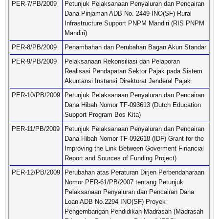
PER-7/PB/2009
Petunjuk Pelaksanaan Penyaluran dan Pencairan
Dana Pinjaman ADB No. 2449-INO(SF) Rural
Infrastructure Support PNPM Mandiri (RIS PNPM
Mandiri)
PER-8/PB/2009
Penambahan dan Perubahan Bagan Akun Standar
PER-9/PB/2009
Pelaksanaan Rekonsiliasi dan Pelaporan
Realisasi Pendapatan Sektor Pajak pada Sistem
Akuntansi Instansi Direktorat Jenderal Pajak
PER-10/PB/2009
Petunjuk Pelaksanaan Penyaluran dan Pencairan
Dana Hibah Nomor TF-093613 (Dutch Education
Support Program Bos Kita)
PER-11/PB/2009
Petunjuk Pelaksanaan Penyaluran dan Pencairan
Dana Hibah Nomor TF-092618 (IDF) Grant for the
Improving the Link Between Goverment Financial
Report and Sources of Funding Project)
PER-12/PB/2009
Perubahan atas Peraturan Dirjen Perbendaharaan
Nomor PER-61/PB/2007 tentang Petunjuk
Pelaksanaan Penyaluran dan Pencairan Dana
Loan ADB No.2294 INO(SF) Proyek
Pengembangan Pendidikan Madrasah (Madrasah