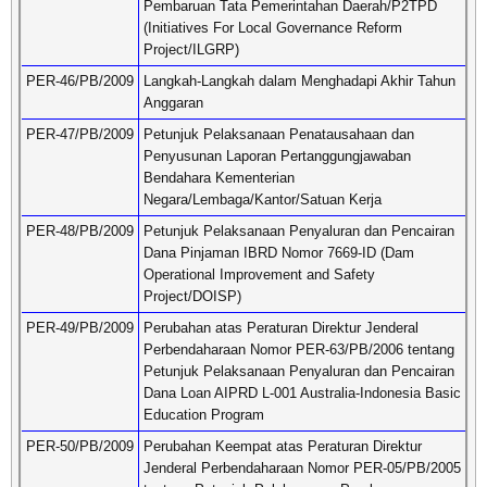
Pembaruan Tata Pemerintahan Daerah/P2TPD
(Initiatives For Local Governance Reform
Project/ILGRP)
PER-46/PB/2009
Langkah-Langkah dalam Menghadapi Akhir Tahun
Anggaran
PER-47/PB/2009
Petunjuk Pelaksanaan Penatausahaan dan
Penyusunan Laporan Pertanggungjawaban
Bendahara Kementerian
Negara/Lembaga/Kantor/Satuan Kerja
PER-48/PB/2009
Petunjuk Pelaksanaan Penyaluran dan Pencairan
Dana Pinjaman IBRD Nomor 7669-ID (Dam
Operational Improvement and Safety
Project/DOISP)
PER-49/PB/2009
Perubahan atas Peraturan Direktur Jenderal
Perbendaharaan Nomor PER-63/PB/2006 tentang
Petunjuk Pelaksanaan Penyaluran dan Pencairan
Dana Loan AIPRD L-001 Australia-Indonesia Basic
Education Program
PER-50/PB/2009
Perubahan Keempat atas Peraturan Direktur
Jenderal Perbendaharaan Nomor PER-05/PB/2005