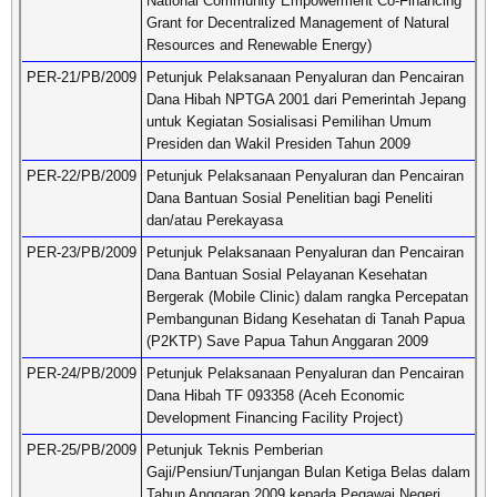
National Community Empowerment Co-Financing
Grant for Decentralized Management of Natural
Resources and Renewable Energy)
PER-21/PB/2009
Petunjuk Pelaksanaan Penyaluran dan Pencairan
Dana Hibah NPTGA 2001 dari Pemerintah Jepang
untuk Kegiatan Sosialisasi Pemilihan Umum
Presiden dan Wakil Presiden Tahun 2009
PER-22/PB/2009
Petunjuk Pelaksanaan Penyaluran dan Pencairan
Dana Bantuan Sosial Penelitian bagi Peneliti
dan/atau Perekayasa
PER-23/PB/2009
Petunjuk Pelaksanaan Penyaluran dan Pencairan
Dana Bantuan Sosial Pelayanan Kesehatan
Bergerak (Mobile Clinic) dalam rangka Percepatan
Pembangunan Bidang Kesehatan di Tanah Papua
(P2KTP) Save Papua Tahun Anggaran 2009
PER-24/PB/2009
Petunjuk Pelaksanaan Penyaluran dan Pencairan
Dana Hibah TF 093358 (Aceh Economic
Development Financing Facility Project)
PER-25/PB/2009
Petunjuk Teknis Pemberian
Gaji/Pensiun/Tunjangan Bulan Ketiga Belas dalam
Tahun Anggaran 2009 kepada Pegawai Negeri,