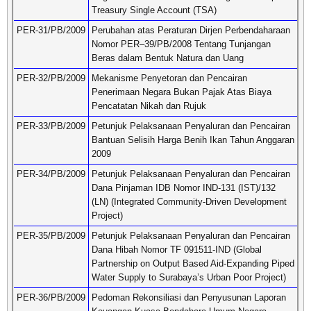
Treasury Single Account (TSA)
PER-31/PB/2009
Perubahan atas Peraturan Dirjen Perbendaharaan
Nomor PER–39/PB/2008 Tentang Tunjangan
Beras dalam Bentuk Natura dan Uang
PER-32/PB/2009
Mekanisme Penyetoran dan Pencairan
Penerimaan Negara Bukan Pajak Atas Biaya
Pencatatan Nikah dan Rujuk
PER-33/PB/2009
Petunjuk Pelaksanaan Penyaluran dan Pencairan
Bantuan Selisih Harga Benih Ikan Tahun Anggaran
2009
PER-34/PB/2009
Petunjuk Pelaksanaan Penyaluran dan Pencairan
Dana Pinjaman IDB Nomor IND-131 (IST)/132
(LN) (Integrated Community-Driven Development
Project)
PER-35/PB/2009
Petunjuk Pelaksanaan Penyaluran dan Pencairan
Dana Hibah Nomor TF 091511-IND (Global
Partnership on Output Based Aid-Expanding Piped
Water Supply to Surabaya’s Urban Poor Project)
PER-36/PB/2009
Pedoman Rekonsiliasi dan Penyusunan Laporan