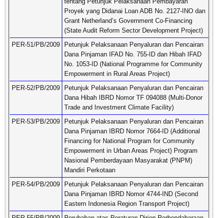
tentang Petunjuk Pelaksanaan Pembayaran
Proyek yang Didanai Loan ADB No. 2127-INO dan
Grant Netherland’s Government Co-Financing
(State Audit Reform Sector Development Project)
PER-51/PB/2009
Petunjuk Pelaksanaan Penyaluran dan Pencairan
Dana Pinjaman IFAD No. 755-ID dan Hibah IFAD
No. 1053-ID (National Programme for Community
Empowerment in Rural Areas Project)
PER-52/PB/2009
Petunjuk Pelaksanaan Penyaluran dan Pencairan
Dana Hibah IBRD Nomor TF 094088 (Multi-Donor
Trade and Investment Climate Facility)
PER-53/PB/2009
Petunjuk Pelaksanaan Penyaluran dan Pencairan
Dana Pinjaman IBRD Nomor 7664-ID (Additional
Financing for National Program for Community
Empowerment in Urban Areas Project) Program
Nasional Pemberdayaan Masyarakat (PNPM)
Mandiri Perkotaan
PER-54/PB/2009
Petunjuk Pelaksanaan Penyaluran dan Pencairan
Dana Pinjaman IBRD Nomor 4744-IND (Second
Eastern Indonesia Region Transport Project)
PER-55/PB/2009
Perubahan atas Peraturan Dirjen Perbendaharaan