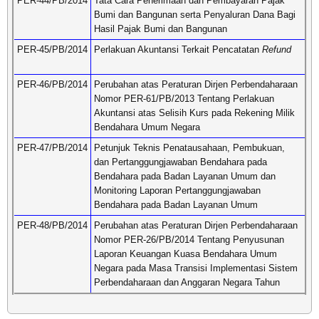
PER-44/PB/2014
Tata Cara Penerimaan dan Pembayaran Pajak
Bumi dan Bangunan serta Penyaluran Dana Bagi
Hasil Pajak Bumi dan Bangunan
PER-45/PB/2014
Perlakuan Akuntansi Terkait Pencatatan
Refund
PER-46/PB/2014
Perubahan atas Peraturan Dirjen Perbendaharaan
Nomor PER-61/PB/2013 Tentang Perlakuan
Akuntansi atas Selisih Kurs pada Rekening Milik
Bendahara Umum Negara
PER-47/PB/2014
Petunjuk Teknis Penatausahaan, Pembukuan,
dan Pertanggungjawaban Bendahara pada
Bendahara pada Badan Layanan Umum dan
Monitoring Laporan Pertanggungjawaban
Bendahara pada Badan Layanan Umum
PER-48/PB/2014
Perubahan atas Peraturan Dirjen Perbendaharaan
Nomor PER-26/PB/2014 Tentang Penyusunan
Laporan Keuangan Kuasa Bendahara Umum
Negara pada Masa Transisi Implementasi Sistem
Perbendaharaan dan Anggaran Negara Tahun