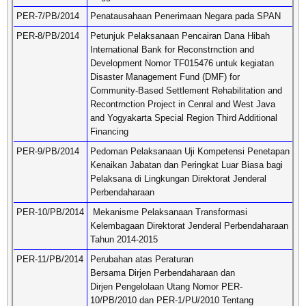
PER-7/PB/2014
Penatausahaan Penerimaan Negara pada SPAN
PER-8/PB/2014
Petunjuk Pelaksanaan Pencairan Dana Hibah
International Bank for Reconstrnction and
Development Nomor TF015476 untuk kegiatan
Disaster Management Fund (DMF) for
Community-Based Settlement Rehabilitation and
Recontrnction Project in Cenral and West Java
and Yogyakarta Special Region Third Additional
Financing
PER-9/PB/2014
Pedoman Pelaksanaan Uji Kompetensi Penetapan
Kenaikan Jabatan dan Peringkat Luar Biasa bagi
Pelaksana di Lingkungan Direktorat Jenderal
Perbendaharaan
PER-10/PB/2014
Mekanisme Pelaksanaan Transformasi
Kelembagaan Direktorat Jenderal Perbendaharaan
Tahun 2014-2015
PER-11/PB/2014
Perubahan atas Peraturan
Bersama Dirjen Perbendaharaan dan
Dirjen Pengelolaan Utang Nomor PER-
10/PB/2010 dan PER-1/PU/2010 Tentang