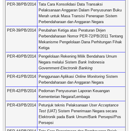
PER-38/PB/2014
Tata Cara Konsolidasi Data Transaksi
Pelaksanaan Anggaran Dalam Penyusunan Buku
Merah untuk Masa Transisi Penerapan Sistem
Perbendaharaan dan Anggaran Negara
PER-39/PB/2014
Perubahan Ketiga atas Peraturan Dirjen
Perbendaharaan Nomor PER-72/PB/2011 Tentang
Mekanisme Pengelolaan Dana Perhitungan Fihak
Ketiga
PER-40/PB/2014
Pengelolaan Rekening Milik Bendahara Umum
Negara melalui Sistem
Bank Indonesia
Government-Electronik Banking
PER-41/PB/2014
Penggunaan Aplikasi
Online Monitoring
Sistem
Perbendaharaan dan Anggaran Negara
PER-42/PB/2014
Pedoman Penyusunan Laporan Keuangan
Kementerian Negara/Lembaga
PER-43/PB/2014
Petunjuk teknis Pelaksanaan
User Acceptance
Test
(UAT) Sistem Penerimaan Negara secara
Elektronik pada Bank Umum/Bank Persepsi/Pos
Persepsi