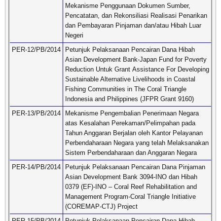
Mekanisme Penggunaan Dokumen Sumber,
Pencatatan, dan Rekonsiliasi Realisasi Penarikan
dan Pembayaran Pinjaman dan/atau Hibah Luar
Negeri
PER-12/PB/2014
Petunjuk Pelaksanaan Pencairan Dana Hibah
Asian Development Bank-Japan Fund for Poverty
Reduction Untuk Grant Assistance For Developing
Sustainable Alternative Livelihoods in Coastal
Fishing Communities in The Coral Triangle
Indonesia and Philippines (JFPR Grant 9160)
PER-13/PB/2014
Mekanisme Pengembalian Penerimaan Negara
atas Kesalahan Perekaman/Pelimpahan pada
Tahun Anggaran Berjalan oleh Kantor Pelayanan
Perbendaharaan Negara yang telah Melaksanakan
Sistem Perbendaharaan dan Anggaran Negara
PER-14/PB/2014
Petunjuk Pelaksanaan Pencairan Dana Pinjaman
Asian Development Bank 3094-INO dan Hibah
0379 (EF)-INO – Coral Reef Rehabilitation and
Management Program-Coral Triangle Initiative
(COREMAP-CTJ) Project
PER-15/PB/2014
Petunjuk Pelaksanaan Pencairan Dana Hibah