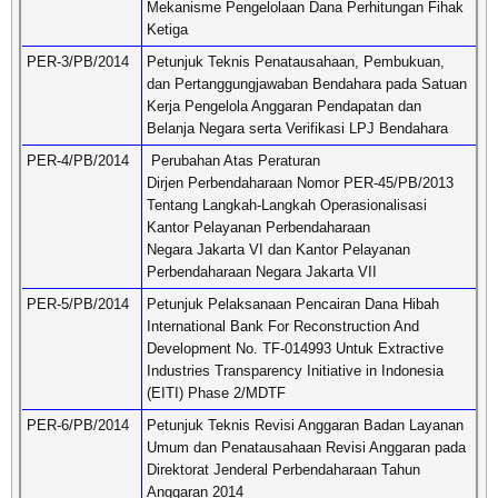
Mekanisme Pengelolaan Dana Perhitungan Fihak
Ketiga
PER-3/PB/2014
Petunjuk Teknis Penatausahaan, Pembukuan,
dan Pertanggungjawaban Bendahara pada Satuan
Kerja Pengelola Anggaran Pendapatan dan
Belanja Negara serta Verifikasi LPJ Bendahara
PER-4/PB/2014
Perubahan Atas Peraturan
Dirjen Perbendaharaan Nomor PER-45/PB/2013
Tentang Langkah-Langkah Operasionalisasi
Kantor Pelayanan Perbendaharaan
Negara Jakarta VI dan Kantor Pelayanan
Perbendaharaan Negara Jakarta VII
PER-5/PB/2014
Petunjuk Pelaksanaan Pencairan Dana Hibah
International Bank For Reconstruction And
Development No. TF-014993 Untuk Extractive
Industries Transparency Initiative in Indonesia
(EITI) Phase 2/MDTF
PER-6/PB/2014
Petunjuk Teknis Revisi Anggaran Badan Layanan
Umum dan Penatausahaan Revisi Anggaran pada
Direktorat Jenderal Perbendaharaan Tahun
Anggaran 2014