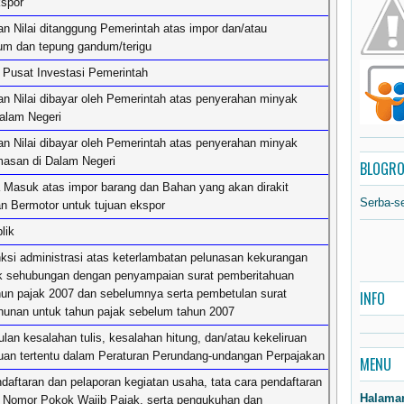
kspor
n Nilai ditanggung Pemerintah atas impor dan/atau
um dan tepung gandum/terigu
 Pusat Investasi Pemerintah
n Nilai dibayar oleh Pemerintah atas penyerahan minyak
Dalam Negeri
n Nilai dibayar oleh Pemerintah atas penyerahan minyak
asan di Dalam Negeri
BLOGRO
asuk atas impor barang dan Bahan yang akan dirakit
Serba-s
n Bermotor untuk tujuan ekspor
lik
si administrasi atas keterlambatan pelunasan kekurangan
k sehubungan dengan penyampaian surat pemberitahuan
hun pajak 2007 dan sebelumnya serta pembetulan surat
INFO
hunan untuk tahun pajak sebelum tahun 2007
lan kesalahan tulis, kesalahan hitung, dan/atau kekeliruan
uan tertentu dalam Peraturan Perundang-undangan Perpajakan
MENU
aftaran dan pelaporan kegiatan usaha, tata cara pendaftaran
Halama
 Nomor Pokok Wajib Pajak, serta pengukuhan dan