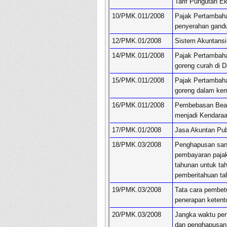
Tarif Pungutan E
10/PMK.011/2008
Pajak Pertambaha
penyerahan gand
12/PMK.01/2008
Sistem Akuntansi
14/PMK.011/2008
Pajak Pertambaha
goreng curah di 
15/PMK.011/2008
Pajak Pertambaha
goreng dalam kem
16/PMK.011/2008
Pembebasan Bea M
menjadi Kendaraa
17/PMK.01/2008
Jasa Akuntan Pub
18/PMK.03/2008
Penghapusan sank
pembayaran paja
tahunan untuk ta
pemberitahuan ta
19/PMK.03/2008
Tata cara pembetu
penerapan ketent
20/PMK.03/2008
Jangka waktu pend
dan penghapusan