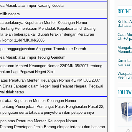
Bea Masuk atas impor Kacang Kedelai
RECENT
milik negara
Ketika 
sa berlakunya Keputusan Menteri Keuangan Nomor
Bahasa,
 tentang Pemeriksaan Mendadak Kepabeanan di Bidang
 telah beberapa kali diubah terakhir dengan Peraturan
Cara Mu
Ctrl+J 
n Nomor 114/PMK.04/2006
Mengata
pertanggungjawaban Anggaran Transfer ke Daerah
Meminta 
 Bea Masuk atas impor Tepung Gandum
Diminta
Kanvas
eraturan Menteri Keuangan Nomor 22/PMK.05/2007 tentang
akan bagi Pegawai Negeri Sipil
Waspada
Premium
 atas Peraturan Menteri Keuangan Nomor 45/PMK.05/2007
an Dinas Jabatan dalam Negeri bagi Pejabat Negara, Pegawai
FOLLOW
ai tidak tetap
at atas Keputusan Menteri Keuangan Nomor
tentang Penunjukan Pemungut Pajak Penghasilan Pasal 22,
a pungutan serta tatacara penyetoran dan pelaporannya
pan atas Peraturan Menteri Keuangan Nomor
entang Penetapan Jenis Barang ekspor tertentu dan besaran