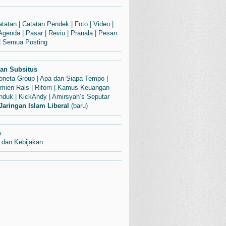
atatan
|
Catatan Pendek
|
Foto
|
Video
|
Agenda
|
Pasar
|
Reviu
|
Pranala
|
Pesan
|
Semua Posting
dan Subsitus
Soneta Group
|
Apa dan Siapa Tempo
|
mien Rais
|
Riforri
|
Kamus Keuangan
enduk
|
KickAndy
|
Amirsyah’s Seputar
Jaringan Islam Liberal
(baru)
n
 dan Kebijakan