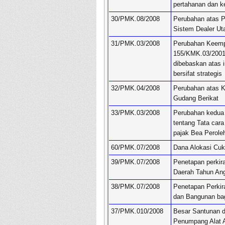
pertahanan dan 
30/PMK.08/2008
Perubahan atas P
Sistem Dealer U
31/PMK.03/2008
Perubahan Keemp
155/KMK.03/2001 
dibebaskan atas 
bersifat strategis
32/PMK.04/2008
Perubahan atas 
Gudang Berikat
33/PMK.03/2008
Perubahan kedua
tentang Tata cara
pajak Bea Perol
60/PMK.07/2008
Dana Alokasi Cuk
39/PMK.07/2008
Penetapan perkir
Daerah Tahun An
38/PMK.07/2008
Penetapan Perkir
dan Bangunan ba
37/PMK.010/2008
Besar Santunan d
Penumpang Alat 