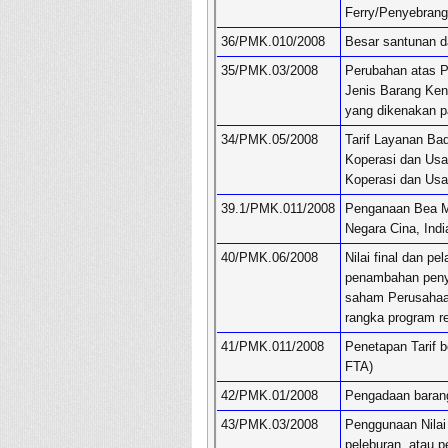
Ferry/Penyebrang
36/PMK.010/2008
Besar santunan d
35/PMK.03/2008
Perubahan atas P
Jenis Barang Ken
yang dikenakan p
34/PMK.05/2008
Tarif Layanan B
Koperasi dan Usa
Koperasi dan Us
39.1/PMK.011/2008
Penganaan Bea Ma
Negara Cina, Indi
40/PMK.06/2008
Nilai final dan p
penambahan penye
saham Perusahaa
rangka program r
41/PMK.011/2008
Penetapan Tarif 
FTA)
42/PMK.01/2008
Pengadaan barang
43/PMK.03/2008
Penggunaan Nilai
peleburan, atau 