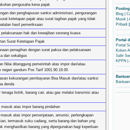
ukuhan pengusaha kena pajak
Posting
angan dan penghapusan sanksi administrasi, pengurangan
Blog
|
C
urat ketetapan pajak atau surat tagihan pajak yang tidak
Musik
|
Pribadi
|
batalan hasil pemeriksaan
a pelaksanaan hak dan kewajiban seorang kuasa
Portal 
itan Surat Ketetapan Pajak
Portal 
anaan penagihan dengan surat paksa dan pelaksanaan
Kolom A
ka dan sekaligus
Safir S
KPPN
|
n Nilai ditanggung pemerintah atas impor dan/atau
 negeri gandum Pos Tarif 1001.90.19.00
Bantua
asan kekurangan pembayaran Bea Masuk dan/atau sanksi
Bantuan
upa denda
tenaga listrik, barang cair, atau gas melalui transmisi atau
masuk atas impor barang pindahan
asuk atas impor persenjataan, amunisi, perlengkapan
isian, termasuk suku cadang, serta barang dan bahan yng
uk menghasilkan barang yang dipergunakan bagi keperluan