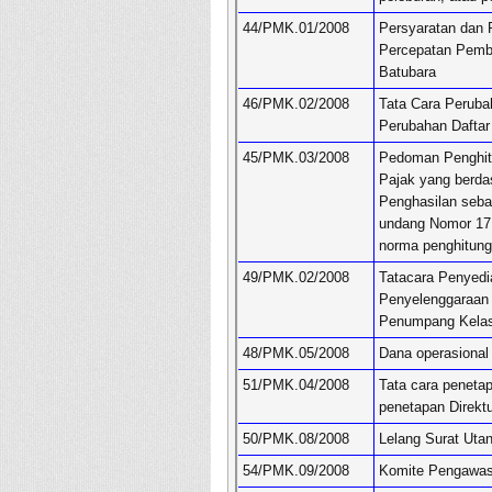
44/PMK.01/2008
Persyaratan dan 
Percepatan Pemb
Batubara
46/PMK.02/2008
Tata Cara Peruba
Perubahan Daftar
45/PMK.03/2008
Pedoman Penghit
Pajak yang berda
Penghasilan seba
undang Nomor 17
norma penghitung
49/PMK.02/2008
Tatacara Penyedi
Penyelenggaraan
Penumpang Kela
48/PMK.05/2008
Dana operasional
51/PMK.04/2008
Tata cara penetap
penetapan Direkt
50/PMK.08/2008
Lelang Surat Uta
54/PMK.09/2008
Komite Pengawas