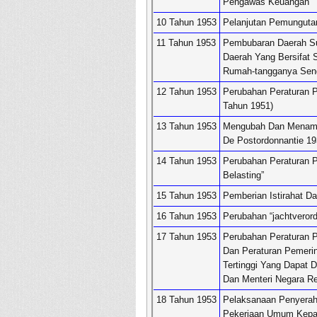
Pengawas Keuangan
10 Tahun 1953
Pelanjutan Pemunguta
11 Tahun 1953
Pembubaran Daerah Su
Daerah Yang Bersifat
Rumah-tangganya Send
12 Tahun 1953
Perubahan Peraturan 
Tahun 1951)
13 Tahun 1953
Mengubah Dan Menamba
De Postordonnantie 19
14 Tahun 1953
Perubahan Peraturan P
Belasting”
15 Tahun 1953
Pemberian Istirahat D
16 Tahun 1953
Perubahan “jachtveror
17 Tahun 1953
Perubahan Peraturan P
Dan Peraturan Pemeri
Tertinggi Yang Dapat D
Dan Menteri Negara R
18 Tahun 1953
Pelaksanaan Penyerah
Pekerjaan Umum Kepad