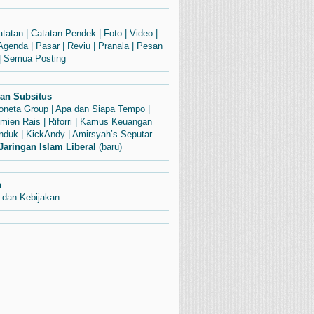
atatan
|
Catatan Pendek
|
Foto
|
Video
|
Agenda
|
Pasar
|
Reviu
|
Pranala
|
Pesan
|
Semua Posting
dan Subsitus
Soneta Group
|
Apa dan Siapa Tempo
|
mien Rais
|
Riforri
|
Kamus Keuangan
enduk
|
KickAndy
|
Amirsyah’s Seputar
Jaringan Islam Liberal
(baru)
n
 dan Kebijakan