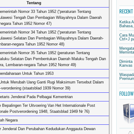
Tentang
RECENT
merintah Nomor 33 Tahun 1952 (“peraturan Tentang
ulawesi Tengah Dan Pembagian Wilayahnya Dalam Daerah
Ketika 
-negara Tahun 1952 Nomor 47)
Bahasa,
merintah Nomor 34 Tahun 1952 (“peraturan Tentang
Cara Mu
lawesi Selatan Dan Pembagian Wilayahnya Dalam Daerah-
Ctrl+J 
mbaran-negara Tahun 1952 Nomor 48)
Mengata
Meminta 
emerintah Nomor 35 Tahun 1952 (peraturan Tentang
aluku Selatan Dan Pembentukan Daerah Maluku Tengah Dan
Diminta
ra, Lembaran-negara Tahun 1952 Nomor 49)
Kanvas
rbendaharaan Untuk Tahun 1953
Waspada
Premium
 Untuk Merubah Uang Ganti Rugi Maksimum Tersebut Dalam
-verordening (staatsblad 1939 Nomor 39)
FOLLOW
retaris Jenderal Pada Pelbagai Kementrian
Bepalingen Ter Uitvoering Van Het Internationale Post
tionale Postverordening 1948, Staatsblad 1949 Nr 76)
ah Negara
rir Jenderal Dan Perubahan Kedudukan Anggauta Dewan