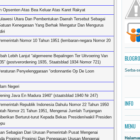
n Opsenten Atas Bea Keluar Atas Karet Rakyat
lawesi Utara Dan Pembentukan Daerah Tersebut Sebagai
 Satuan Kenegaraan Yang Berhak Mengatur Dan Mengurus
iri
Pemerintah Nomor 10 Tahun 1951 (lembaran-negara Nomor 20
h Lebih Lanjut “algemeene Bepalingen Ter Uitvoering Van
BLOGRO
35” (postverordening 1935, Staatsblad 1934 Nomor 721)
Serba-s
eraturan Penyelenggaraan “ordonnantie Op De Loon
alam Negeri
dening Java En Madura 1940” (staatsblad 1940 Nr 247)
INFO
emerintah Republik Indonesia Dahulu Nomor 22 Tahun 1950
ntah Nomor 21 Tahun 1951, Mengenai Jumlah Tunjangan
iberikan Berturut-turut Kepada Bekas Presiden/wakil Presiden
epu
MENU
an Sebagian Dari Urusan Pemerintah Pusat Mengenai
Halama
a Propinsi Propinsi Dan Penegasan Urusan Mengenai