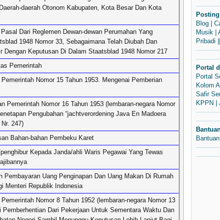
Daerah-daerah Otonom Kabupaten, Kota Besar Dan Kota
Posting
Blog
|
C
 Pasal Dari Reglemen Dewan-dewan Perumahan Yang
Musik
|
Pribadi
|
tsblad 1948 Nomor 33, Sebagaimana Telah Diubah Dan
ir Dengan Keputusan Di Dalam Staatsblad 1948 Nomor 217
tas Pemerintah
Portal 
Portal 
 Pemerintah Nomor 15 Tahun 1953. Mengenai Pemberian
Kolom A
Safir S
KPPN
|
an Pemerintah Nomor 16 Tahun 1953 (lembaran-negara Nomor
Penetapan Pengubahan “jachtverordening Java En Madoera
 Nr. 247)
Bantua
san Bahan-bahan Pembeku Karet
Bantuan
penghibur Kepada Janda/ahli Waris Pegawai Yang Tewas
ajibannya
an Pembayaran Uang Penginapan Dan Uang Makan Di Rumah
 Menteri Republik Indonesia
 Pemerintah Nomor 8 Tahun 1952 (lembaran-negara Nomor 13
i Pemberhentian Dari Pekerjaan Untuk Sementara Waktu Dan
batan Negeri Sambil Menunggu Keputusan Lebih Lanjut Bagi