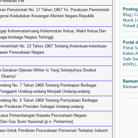
 Pendirian Per
Posting
ran Pemerintah No. 17 Tahun 1967 Yo. Peraturan Pemerintah
Blog
|
C
genai Kedudukan Keuangan Menteri Negara Republik
Musik
|
Pribadi
|
/gaji Kehormatan/uang Kehormatan Ketua, Wakil Ketua Dan
aga-lembaga Negara Tertinggi
Portal 
emerintah No. 23 Tahun 1967 Tentang Ketentuan-ketentuan
Portal 
awai Perusahaan Negara
Kolom A
Safir S
KPPN
|
 Gerakan Operasi Militer Ix Yang Selanjutnya Disebut
a Dharma”
Bantua
ndang No. 7 Tahun 1969 Tentang Penetapan Berbagai
Bantuan
 Pengganti Undang-undang Menjadi Undang-undang
ndang No. 5 Tahun 1969 Tentang Pernyataan Berbagai
an Peraturan Presiden Sebagai Undang-undang
Kuasa Pertambangan Kepada Perusahaan Negara
Dan Gas Bumi Nasional (p.n. Pertamina)
ra Untuk Pendirian Perusahaan Perseroan Terbatas Industri