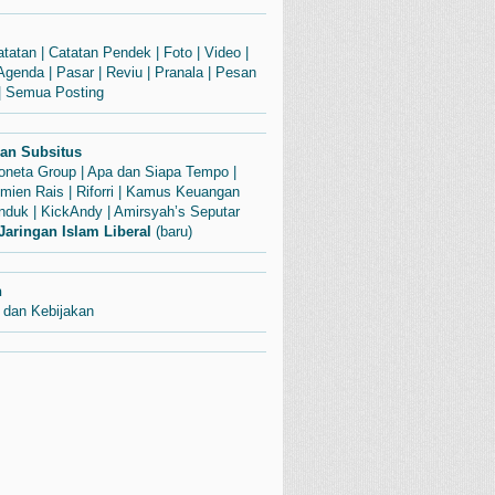
atatan
|
Catatan Pendek
|
Foto
|
Video
|
Agenda
|
Pasar
|
Reviu
|
Pranala
|
Pesan
|
Semua Posting
dan Subsitus
Soneta Group
|
Apa dan Siapa Tempo
|
mien Rais
|
Riforri
|
Kamus Keuangan
enduk
|
KickAndy
|
Amirsyah’s Seputar
Jaringan Islam Liberal
(baru)
n
 dan Kebijakan