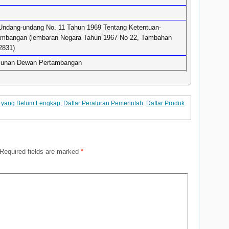
Undang-undang No. 11 Tahun 1969 Tentang Ketentuan-
ambangan (lembaran Negara Tahun 1967 No 22, Tambahan
2831)
unan Dewan Pertambangan
m yang Belum Lengkap
,
Daftar Peraturan Pemerintah
,
Daftar Produk
Required fields are marked
*