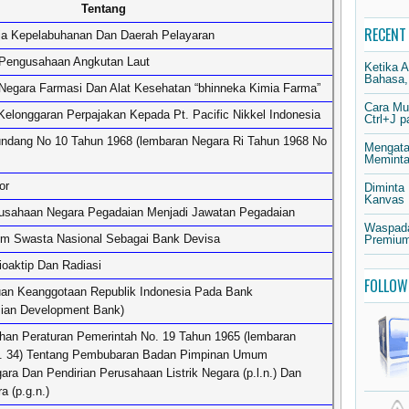
Tentang
RECENT
ja Kepelabuhanan Dan Daerah Pelayaran
Pengusahaan Angkutan Laut
Ketika 
Bahasa,
Negara Farmasi Dan Alat Kesehatan “bhinneka Kimia Farma”
Cara Mu
longgaran Perpajakan Kepada Pt. Pacific Nikkel Indonesia
Ctrl+J 
ndang No 10 Tahun 1968 (lembaran Negara Ri Tahun 1968 No
Mengata
Meminta 
or
Diminta
Kanvas
usahaan Negara Pegadaian Menjadi Jawatan Pegadaian
Waspada
m Swasta Nasional Sebagai Bank Devisa
Premium
oaktip Dan Radiasi
FOLLOW
uan Keanggotaan Republik Indonesia Pada Bank
ian Development Bank)
an Peraturan Pemerintah No. 19 Tahun 1965 (lembaran
o. 34) Tentang Pembubaran Badan Pimpinan Umum
ara Dan Pendirian Perusahaan Listrik Negara (p.l.n.) Dan
 (p.g.n.)