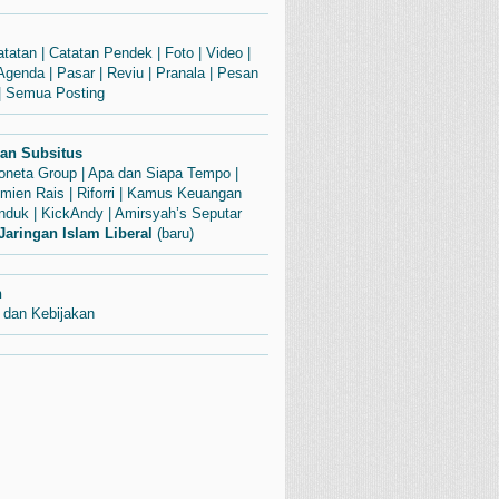
atatan
|
Catatan Pendek
|
Foto
|
Video
|
Agenda
|
Pasar
|
Reviu
|
Pranala
|
Pesan
|
Semua Posting
dan Subsitus
Soneta Group
|
Apa dan Siapa Tempo
|
mien Rais
|
Riforri
|
Kamus Keuangan
enduk
|
KickAndy
|
Amirsyah’s Seputar
Jaringan Islam Liberal
(baru)
n
 dan Kebijakan