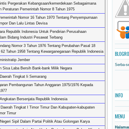
intis Pergerakan Kebangsaan/kemerdekaan Sebagaimana
n Peraturan Pemerintah Nomor 8 Tahun 1975
Pemerintah Nomor 16 Tahun 1970 Tentang Penyempurnaan
mpor Dan Lalu Lintas Devisa
ra Republik Indonesia Untuk Pendirian Perusahaan
alam Bidang Industri Pesawat Terbang
ndang Nomor 3 Tahun 1976 Tentang Perubahan Pasal 18
62 Tahun 1958 Tentang Kewarganegaraan Republik Indonesia
BLOGRO
inistratip Jember
Serba-s
 Sisa Laba Bersih Bank-bank Milik Negara
Daerah Tingkat Ii Semarang
garan Pembangunan Tahun Anggaran 1975/1976 Kepada
1977
INFO
ngkatan Bersenjata Republik Indonesia
 Daerah Tingkat I Timor Timur Dan Kabupaten-kabupaten
imor Timur
MENU
egeri Sipil Dalam Partai Politik Atau Golongan Karya
Halama