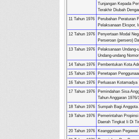
Tunjangan Kepada Per
Terakhir Diubah Denga
11 Tahun 1976
Perubahan Peraturan 
Pelaksanaan Ekspor, I
12 Tahun 1976
Penyertaan Modal Nega
Perseroan (persero) D
13 Tahun 1976
Pelaksanaan Undang-u
Undang-undang Nomor 
14 Tahun 1976
Pembentukan Kota Adm
15 Tahun 1976
Penetapan Penggunaan
16 Tahun 1976
Perluasan Kotamadya 
17 Tahun 1976
Pemindahan Sisa Ang
Tahun Anggaran 1976/
18 Tahun 1976
Sumpah Bagi Anggota A
19 Tahun 1976
Pemerintahan Propinsi
Daerah Tingkat Ii Di T
20 Tahun 1976
Keanggotaan Pegawai N