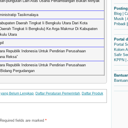
tan-pungutan Lain Atas Usaha Pertambangan Bukan Minyak
Posting
Blog
|
C
inistratip Tasikmalaya
Musik
|
bupaten Daerah Tingkat Ii Bengkulu Utara Dari Kota
Pribadi
|
aerah Tingkat Ii Bengkulu) Ke Arga Makmur Di Kabupaten
kulu Utara
Portal 
pil
Portal 
Kolom A
ra Republik Indonesia Untuk Pendirian Perusahaan
Safir S
dana Reksa”
KPPN
|
ra Republik Indonesia Untuk Pendirian Perusahaan
i Bidang Pergudangan
Bantua
Bantuan
m yang Belum Lengkap
,
Daftar Peraturan Pemerintah
,
Daftar Produk
Required fields are marked
*