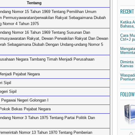
Tentang
RECENT
undang Nomor 15 Tahun 1969 Tentang Pemilihan Umum
n Permusyawaratan/perwakilan Rakyat Sebagaimana Diubah
Ketika 
g Nomor 4 Tahun 1975
Bahasa,
ndang Nomor 16 Tahun 1969 Tentang Susunan Dan
Cara Mu
rmusyawaratan Rakyat, Dewan Perwakilan Rakyat Dan Dewan
Ctrl+J 
erah Sebagaimana Diubah Dengan Undang-undang Nomor 5
Mengata
Meminta 
rusahaan Negara Tambang Timah Menjadi Perusahaan
Diminta
Kanvas
enjadi Pejabat Negara
Waspada
Premium
i Sipil
eri Sipil
FOLLOW
 Pegawai Negeri Golongan I
Pokok Bekas Pejabat Negara
dang Nomor 3 Tahun 1975 Tentang Partai Politik Dan
Pemerintah Nomor 13 Tahun 1970 Tentang Pemberian