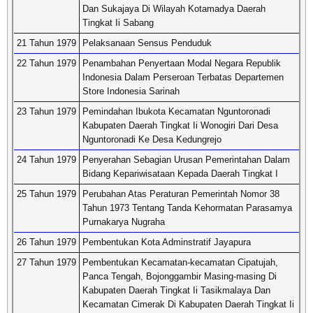
Dan Sukajaya Di Wilayah Kotamadya Daerah
Tingkat Ii Sabang
21 Tahun 1979
Pelaksanaan Sensus Penduduk
22 Tahun 1979
Penambahan Penyertaan Modal Negara Republik
Indonesia Dalam Perseroan Terbatas Departemen
Store Indonesia Sarinah
23 Tahun 1979
Pemindahan Ibukota Kecamatan Nguntoronadi
Kabupaten Daerah Tingkat Ii Wonogiri Dari Desa
Nguntoronadi Ke Desa Kedungrejo
24 Tahun 1979
Penyerahan Sebagian Urusan Pemerintahan Dalam
Bidang Kepariwisataan Kepada Daerah Tingkat I
25 Tahun 1979
Perubahan Atas Peraturan Pemerintah Nomor 38
Tahun 1973 Tentang Tanda Kehormatan Parasamya
Purnakarya Nugraha
26 Tahun 1979
Pembentukan Kota Adminstratif Jayapura
27 Tahun 1979
Pembentukan Kecamatan-kecamatan Cipatujah,
Panca Tengah, Bojonggambir Masing-masing Di
Kabupaten Daerah Tingkat Ii Tasikmalaya Dan
Kecamatan Cimerak Di Kabupaten Daerah Tingkat Ii