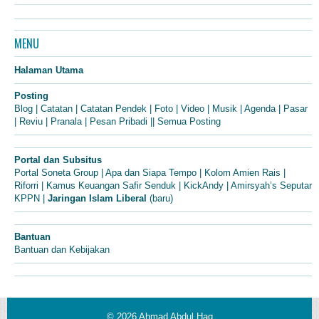
MENU
Halaman Utama
Posting
Blog
|
Catatan
|
Catatan Pendek
|
Foto
|
Video
|
Musik
|
Agenda
|
Pasar
|
Reviu
|
Pranala
|
Pesan Pribadi
||
Semua Posting
Portal dan Subsitus
Portal Soneta Group
|
Apa dan Siapa Tempo
|
Kolom Amien Rais
|
Riforri
|
Kamus Keuangan Safir Senduk
|
KickAndy
|
Amirsyah’s Seputar
KPPN
|
Jaringan Islam Liberal
(baru)
Bantuan
Bantuan dan Kebijakan
© 2026
Ahmad Abdul Haq