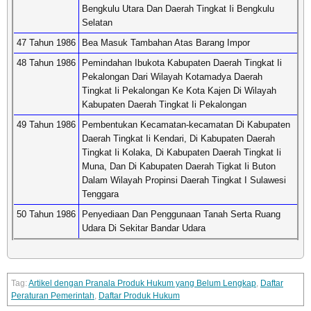
Bengkulu Utara Dan Daerah Tingkat Ii Bengkulu
Selatan
47 Tahun 1986
Bea Masuk Tambahan Atas Barang Impor
48 Tahun 1986
Pemindahan Ibukota Kabupaten Daerah Tingkat Ii
Pekalongan Dari Wilayah Kotamadya Daerah
Tingkat Ii Pekalongan Ke Kota Kajen Di Wilayah
Kabupaten Daerah Tingkat Ii Pekalongan
49 Tahun 1986
Pembentukan Kecamatan-kecamatan Di Kabupaten
Daerah Tingkat Ii Kendari, Di Kabupaten Daerah
Tingkat Ii Kolaka, Di Kabupaten Daerah Tingkat Ii
Muna, Dan Di Kabupaten Daerah Tigkat Ii Buton
Dalam Wilayah Propinsi Daerah Tingkat I Sulawesi
Tenggara
50 Tahun 1986
Penyediaan Dan Penggunaan Tanah Serta Ruang
Udara Di Sekitar Bandar Udara
Artikel dengan Pranala Produk Hukum yang Belum Lengkap
,
Daftar
Peraturan Pemerintah
,
Daftar Produk Hukum