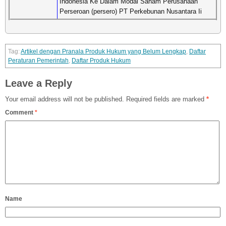
Indonesia Ke Dalam Modal Saham Perusahaan
Perseroan (persero) PT Perkebunan Nusantara Ii
Artikel dengan Pranala Produk Hukum yang Belum Lengkap
,
Daftar
Peraturan Pemerintah
,
Daftar Produk Hukum
Leave a Reply
Your email address will not be published.
Required fields are marked
*
Comment
*
Name