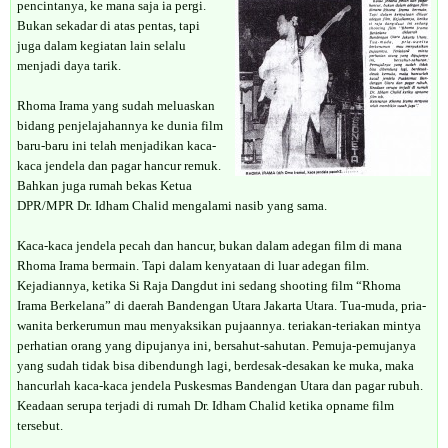
pencintanya, ke mana saja ia pergi.
Bukan sekadar di atas pentas, tapi
juga dalam kegiatan lain selalu
menjadi daya tarik.
Rhoma Irama yang sudah meluaskan
bidang penjelajahannya ke dunia film
baru-baru ini telah menjadikan kaca-
kaca jendela dan pagar hancur remuk.
Bahkan juga rumah bekas Ketua
DPR/MPR Dr. Idham Chalid mengalami nasib yang sama.
Kaca-kaca jendela pecah dan hancur, bukan dalam adegan film di mana
Rhoma Irama bermain. Tapi dalam kenyataan di luar adegan film.
Kejadiannya, ketika Si Raja Dangdut ini sedang shooting film “Rhoma
Irama Berkelana” di daerah Bandengan Utara Jakarta Utara. Tua-muda, pria-
wanita berkerumun mau menyaksikan pujaannya. teriakan-teriakan mintya
perhatian orang yang dipujanya ini, bersahut-sahutan. Pemuja-pemujanya
yang sudah tidak bisa dibendungh lagi, berdesak-desakan ke muka, maka
hancurlah kaca-kaca jendela Puskesmas Bandengan Utara dan pagar rubuh.
Keadaan serupa terjadi di rumah Dr. Idham Chalid ketika opname film
tersebut.