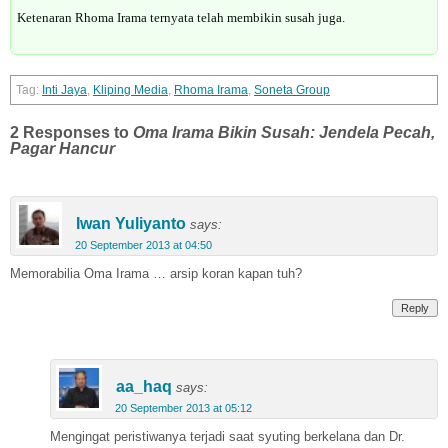
Ketenaran Rhoma Irama ternyata telah membikin susah juga.
Inti Jaya
,
Kliping Media
,
Rhoma Irama
,
Soneta Group
2 Responses to
Oma Irama Bikin Susah: Jendela Pecah,
Pagar Hancur
Iwan Yuliyanto
says:
20 September 2013 at 04:50
Memorabilia Oma Irama … arsip koran kapan tuh?
Reply
aa_haq
says:
20 September 2013 at 05:12
Mengingat peristiwanya terjadi saat syuting berkelana dan Dr.