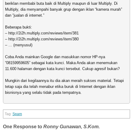
beriklan membabi buta baik di Multiply maupun di luar Multiply. Di
Multiply, dia menyampahi banyak grup dengan iklan “kamera murah”
dan “jualan di internet.”
Beberapa bukti:
– http://2i2h.multiply.com/reviews/item/381
– http://2i2h.multiply.com/reviews/item/380
– … (menyusul)
Coba Anda mainkan Google dan masukkan nomor HP-nya
“08159959605” sebagai kata kunci. Maka Anda akan menemukan
11.600 halaman dengan kata kunci tersebut. Cukup agresif bukan?
Mungkin dari kegilaannya itu dia akan meraih sukses material. Tetapi
tetap saja dia telah menabur etika buruk di Internet dengan iklan
bisnisnya yang selalu tidak pada tempatnya.
Spam
One Response to
Ronny Gunawan, S.Kom.