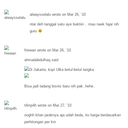
alwaysselalu wrote on Mar 26, ’10
ntar deh tanggal satu aye buktiin .. mau naek fajar nih
guru
friewan wrote on Mar 26, ’10
ahmadabdulhaq said
Di Jakarta, kopi Ulka betul-betul langka.
Bisa jadi ladang bisnis baru nih pak..hehe..
t4mp4h wrote on Mar 27, ’10
ooghh khan jaraknya aja udah beda, itu harga berdasarkan
perhitungan per km