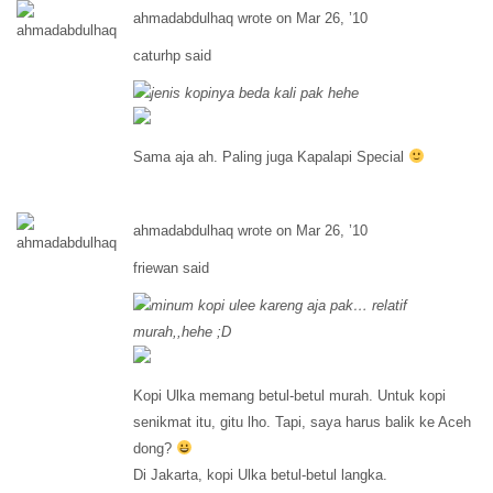
ahmadabdulhaq wrote on Mar 26, ’10
caturhp said
jenis kopinya beda kali pak hehe
Sama aja ah. Paling juga Kapalapi Special
ahmadabdulhaq wrote on Mar 26, ’10
friewan said
minum kopi ulee kareng aja pak… relatif
murah,,hehe ;D
Kopi Ulka memang betul-betul murah. Untuk kopi
senikmat itu, gitu lho. Tapi, saya harus balik ke Aceh
dong?
Di Jakarta, kopi Ulka betul-betul langka.