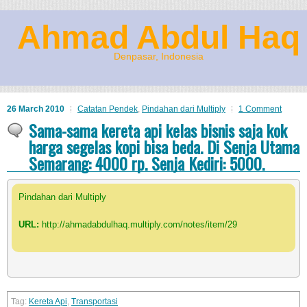
Ahmad Abdul Haq
Denpasar, Indonesia
26 March 2010
Catatan Pendek
,
Pindahan dari Multiply
1 Comment
Sama-sama kereta api kelas bisnis saja kok
harga segelas kopi bisa beda. Di Senja Utama
Semarang: 4000 rp. Senja Kediri: 5000.
Pindahan dari Multiply
URL:
http://ahmadabdulhaq.multiply.com/notes/item/29
Kereta Api
,
Transportasi