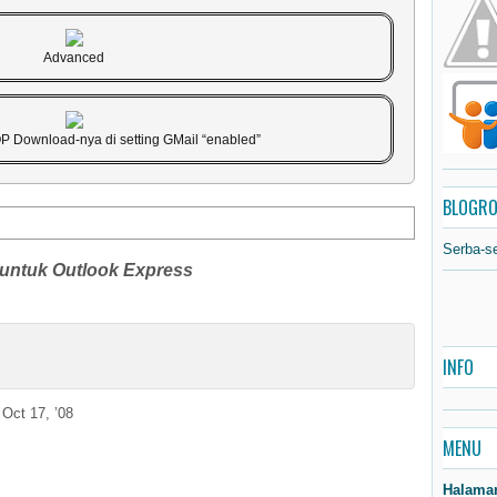
Advanced
OP Download-nya di setting GMail “enabled”
BLOGRO
Serba-s
 untuk Outlook Express
INFO
Oct 17, ’08
MENU
Halama