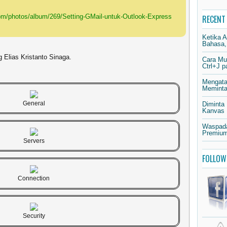
om/photos/album/269/Setting-GMail-untuk-Outlook-Express
RECENT
Ketika 
Bahasa,
Elias Kristanto Sinaga.
Cara Mu
Ctrl+J 
Mengata
Meminta 
General
Diminta
Kanvas
Waspada
Premium
Servers
FOLLOW
Connection
Security