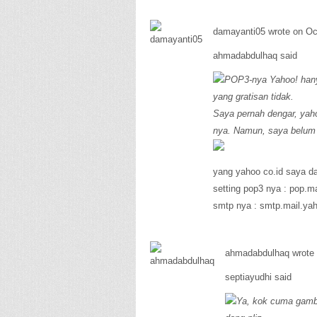
damayanti05 wrote on Oct
ahmadabdulhaq said
POP3-nya Yahoo! hany
yang gratisan tidak.
Saya pernah dengar, yah
nya. Namun, saya belum
yang yahoo co.id saya da
setting pop3 nya : pop.ma
smtp nya : smtp.mail.yah
ahmadabdulhaq wrote 
septiayudhi said
Ya, kok cuma gambar