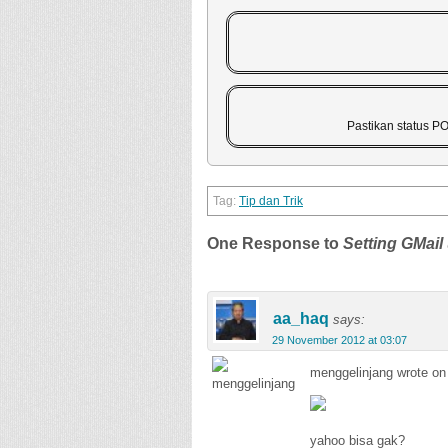
Pastikan status P
Tip dan Trik
One Response to
Setting GMail
aa_haq
says:
29 November 2012 at 03:07
menggelinjang wrote on 
yahoo bisa gak?