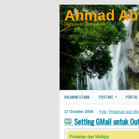
Ahmad Ab
Denpasar, Indonesia
»
HALAMAN UTAMA
POSTING
PORTAL
17 October 2008
Foto
,
Pindahan dari Mul
Setting GMail untuk Ou
Pindahan dari Multiply