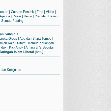
atatan
|
Catatan Pendek
|
Foto
|
Video
|
Agenda
|
Pasar
|
Reviu
|
Pranala
|
Pesan
|
Semua Posting
dan Subsitus
Soneta Group
|
Apa dan Siapa Tempo
|
mien Rais
|
Riforri
|
Kamus Keuangan
enduk
|
KickAndy
|
Amirsyah’s Seputar
Jaringan Islam Liberal
(baru)
n
 dan Kebijakan