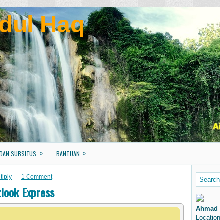
dul Haq
»
»
 DAN SUBSITUS
BANTUAN
tiply
1 Comment
tlook Express
Ahmad 
Location