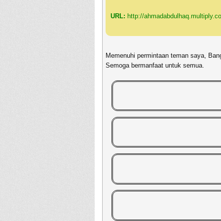
URL:
http://ahmadabdulhaq.multiply.c
Memenuhi permintaan teman saya, Bang 
Semoga bermanfaat untuk semua.