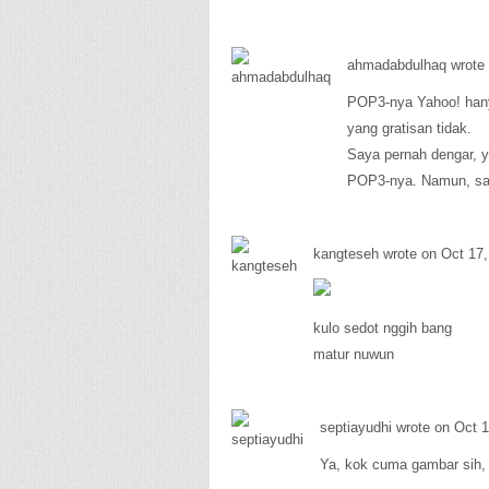
ahmadabdulhaq wrote 
POP3-nya Yahoo! hany
yang gratisan tidak.
Saya pernah dengar, y
POP3-nya. Namun, sa
kangteseh wrote on Oct 17,
kulo sedot nggih bang
matur nuwun
septiayudhi wrote on Oct 1
Ya, kok cuma gambar sih, p