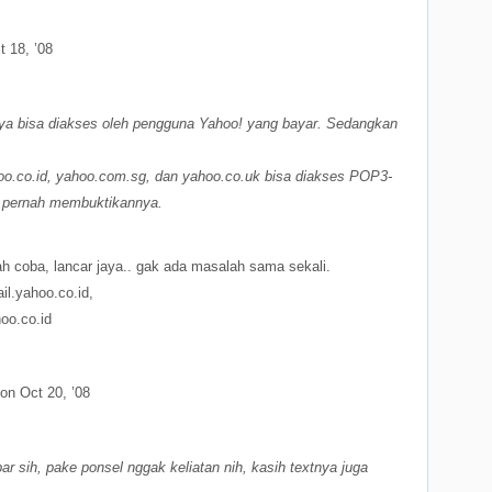
 18, ’08
a bisa diakses oleh pengguna Yahoo! yang bayar. Sedangkan
oo.co.id, yahoo.com.sg, dan yahoo.co.uk bisa diakses POP3-
 pernah membuktikannya.
h coba, lancar jaya.. gak ada masalah sama sekali.
il.yahoo.co.id,
oo.co.id
on Oct 20, ’08
 sih, pake ponsel nggak keliatan nih, kasih textnya juga