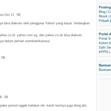
Posting
Blog
|
C
on Oct 17, ’08
Musik
|
Pribadi
|
a bisa diakses oleh pengguna Yahoo! yang bayar. Sedangkan
Portal 
ahoo.co.id, yahoo.com.sg, dan yahoo.co.uk bisa diakses
Portal 
ya belum pernah membuktikannya.
Kolom A
Safir S
KPPN
|
 ’08
Bantua
Bantuan
8, ’08
ake ponsel nggak keliatan nih, kasih textnya juga dong pliz.