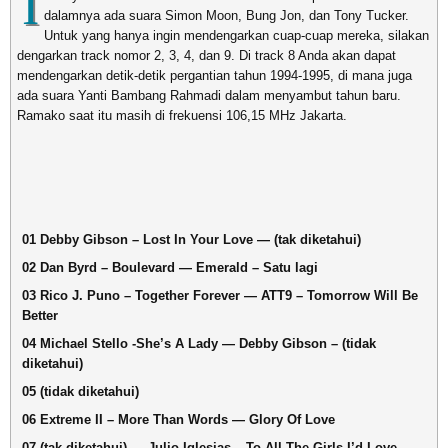
I
dalamnya ada suara Simon Moon, Bung Jon, dan Tony Tucker.
Untuk yang hanya ingin mendengarkan cuap-cuap mereka, silakan
dengarkan track nomor 2, 3, 4, dan 9. Di track 8 Anda akan dapat
mendengarkan detik-detik pergantian tahun 1994-1995, di mana juga
ada suara Yanti Bambang Rahmadi dalam menyambut tahun baru.
Ramako saat itu masih di frekuensi 106,15 MHz Jakarta.
01 Debby Gibson – Lost In Your Love — (tak diketahui)
02 Dan Byrd – Boulevard — Emerald – Satu lagi
03 Rico J. Puno – Together Forever — ATT9 – Tomorrow Will Be
Better
04 Michael Stello -She’s A Lady — Debby Gibson – (tidak
diketahui)
05 (tidak diketahui)
06 Extreme II – More Than Words — Glory Of Love
07 (tak diketahui) — Julio Iglesias – To All The Girls I’d Love