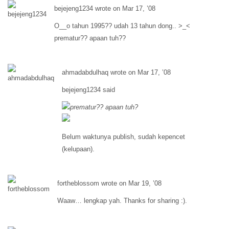
bejejeng1234 wrote on Mar 17, ’08
O__o tahun 1995?? udah 13 tahun dong.. >_<
prematur?? apaan tuh??
ahmadabdulhaq wrote on Mar 17, ’08
bejejeng1234 said
prematur?? apaan tuh?
Belum waktunya publish, sudah kepencet
(kelupaan).
fortheblossom wrote on Mar 19, ’08
Waaw… lengkap yah. Thanks for sharing :).