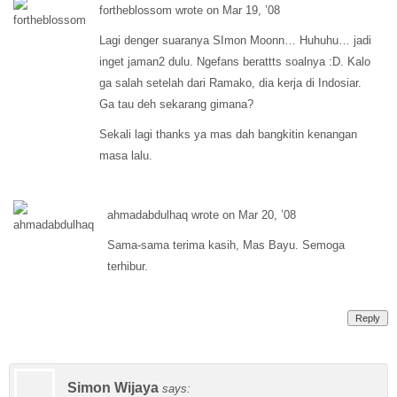
fortheblossom wrote on Mar 19, ’08
Lagi denger suaranya SImon Moonn… Huhuhu… jadi
inget jaman2 dulu. Ngefans berattts soalnya :D. Kalo
ga salah setelah dari Ramako, dia kerja di Indosiar.
Ga tau deh sekarang gimana?
Sekali lagi thanks ya mas dah bangkitin kenangan
masa lalu.
ahmadabdulhaq wrote on Mar 20, ’08
Sama-sama terima kasih, Mas Bayu. Semoga
terhibur.
Reply
Simon Wijaya
says: