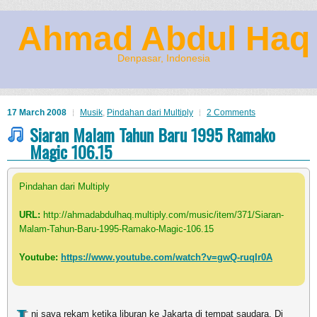
Ahmad Abdul Haq
Denpasar, Indonesia
17 March 2008
Musik
,
Pindahan dari Multiply
2 Comments
Siaran Malam Tahun Baru 1995 Ramako
Magic 106.15
Pindahan dari Multiply
URL:
http://ahmadabdulhaq.multiply.com/music/item/371/Siaran-
Malam-Tahun-Baru-1995-Ramako-Magic-106.15
Youtube:
https://www.youtube.com/watch?v=gwQ-ruqIr0A
ni saya rekam ketika liburan ke Jakarta di tempat saudara. Di